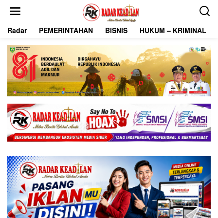
L
e
w
Radar
PEMERINTAHAN
BISNIS
HUKUM – KRIMINAL
a
t
i
k
e
k
o
n
t
e
n