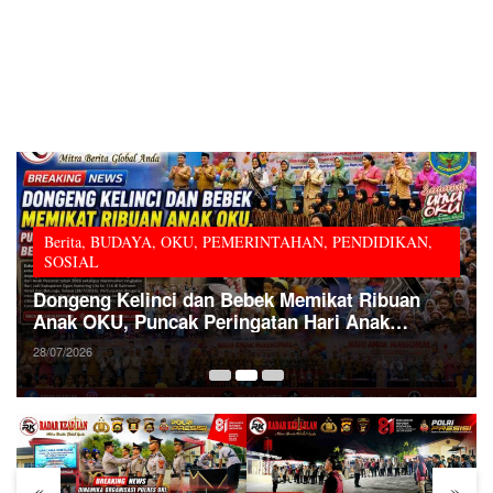
Berita
,
BUDAYA
,
OKU
,
PEMERINTAHAN
,
PENDIDIKAN
,
SOSIAL
Dongeng Kelinci dan Bebek Memikat Ribuan
Anak OKU, Puncak Peringatan Hari Anak
Nasional 2026 Berlangsung Penuh Keceriaan
28/07/2026
«
»