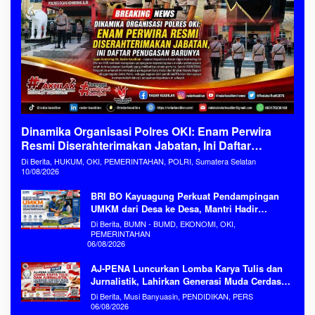
Dinamika Organisasi Polres OKI: Enam Perwira
Resmi Diserahterimakan Jabatan, Ini Daftar
Penugasan Barunya
Di Berita, HUKUM, OKI, PEMERINTAHAN, POLRI, Sumatera Selatan
10/08/2026
BRI BO Kayuagung Perkuat Pendampingan
UMKM dari Desa ke Desa, Mantri Hadir
Sebagai Mitra Penggerak Ekonomi Kerakyatan
Di Berita, BUMN - BUMD, EKONOMI, OKI,
PEMERINTAHAN
06/08/2026
AJ-PENA Luncurkan Lomba Karya Tulis dan
Jurnalistik, Lahirkan Generasi Muda Cerdas
Menjaga Aset Bangsa
Di Berita, Musi Banyuasin, PENDIDIKAN, PERS
06/08/2026