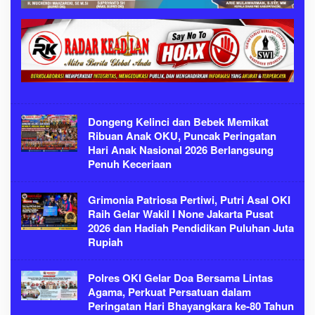
Dongeng Kelinci dan Bebek Memikat
Ribuan Anak OKU, Puncak Peringatan
Hari Anak Nasional 2026 Berlangsung
Penuh Keceriaan
Grimonia Patriosa Pertiwi, Putri Asal OKI
Raih Gelar Wakil I None Jakarta Pusat
2026 dan Hadiah Pendidikan Puluhan Juta
Rupiah
Polres OKI Gelar Doa Bersama Lintas
Agama, Perkuat Persatuan dalam
Peringatan Hari Bhayangkara ke-80 Tahun