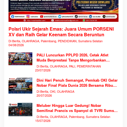
Polsri Ukir Sejarah Emas: Juara Umum PORSENI
XV dan Raih Gelar Keenam Secara Beruntun
Di Berita, OLAHRAGA, Palembang, PENDIDIKAN, Sumatera Selatan
04/08/2026
PALI Luncurkan PPLPD 2026, Cetak Atlet
Muda Berprestasi Tanpa Mengorbankan
Pendidikan
Di Berita, OLAHRAGA, PALI, PEMERINTAHAN
23/07/2026
Dini Hari Penuh Semangat, Pemkab OKI Gelar
Nobar Final Piala Dunia 2026 Bersama Ribuan
Warga
Di Berita, OKI, OLAHRAGA
20/07/2026
Meluber Hingga Luar Gedung! Nobar
Semifinal Prancis vs Spanyol di TVRI Sumsel
Memecahkan Rekor Antusiasme
Di Berita, OLAHRAGA, Palembang, Sumatera Selatan
15/07/2026