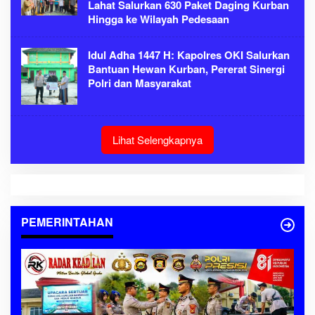
Lahat Salurkan 630 Paket Daging Kurban
Hingga ke Wilayah Pedesaan
Idul Adha 1447 H: Kapolres OKI Salurkan
Bantuan Hewan Kurban, Pererat Sinergi
Polri dan Masyarakat
Lihat Selengkapnya
PEMERINTAHAN