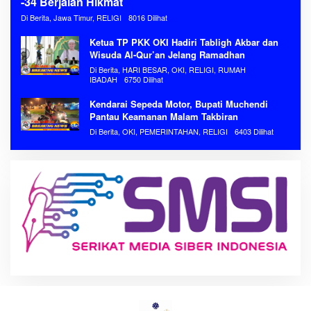
-34 Berjalan Hikmat
Di Berita, Jawa Timur, RELIGI
8016 Dilihat
Ketua TP PKK OKI Hadiri Tabligh Akbar dan
Wisuda Al-Qur’an Jelang Ramadhan
Di Berita, HARI BESAR, OKI, RELIGI, RUMAH
IBADAH
6750 Dilihat
Kendarai Sepeda Motor, Bupati Muchendi
Pantau Keamanan Malam Takbiran
Di Berita, OKI, PEMERINTAHAN, RELIGI
6403 Dilihat