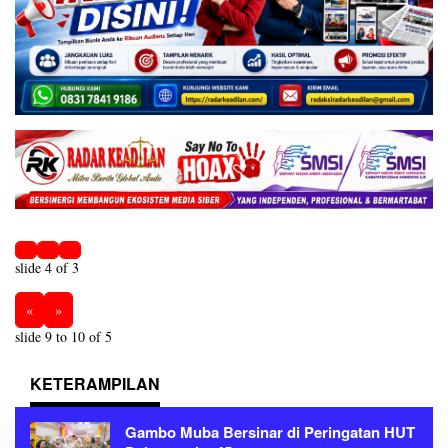
slide
4
of 3
«
»
slide
9 to 10
of 5
KETERAMPILAN
Gambo Muba Bersinar di Peringatan HUT