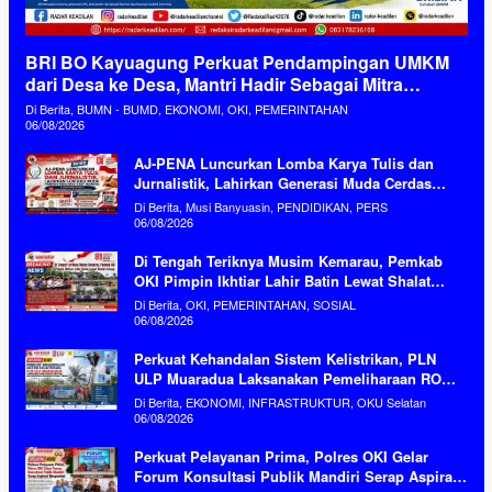
BRI BO Kayuagung Perkuat Pendampingan UMKM
dari Desa ke Desa, Mantri Hadir Sebagai Mitra
Penggerak Ekonomi Kerakyatan
Di Berita, BUMN - BUMD, EKONOMI, OKI, PEMERINTAHAN
06/08/2026
AJ-PENA Luncurkan Lomba Karya Tulis dan
Jurnalistik, Lahirkan Generasi Muda Cerdas
Menjaga Aset Bangsa
Di Berita, Musi Banyuasin, PENDIDIKAN, PERS
06/08/2026
Di Tengah Teriknya Musim Kemarau, Pemkab
OKI Pimpin Ikhtiar Lahir Batin Lewat Shalat
Istisqa Memohon Turunnya Hujan
Di Berita, OKI, PEMERINTAHAN, SOSIAL
06/08/2026
Perkuat Kehandalan Sistem Kelistrikan, PLN
ULP Muaradua Laksanakan Pemeliharaan ROW
dan HAR Konstruksi Gabungan Secara Terpadu
Di Berita, EKONOMI, INFRASTRUKTUR, OKU Selatan
06/08/2026
Perkuat Pelayanan Prima, Polres OKI Gelar
Forum Konsultasi Publik Mandiri Serap Aspirasi