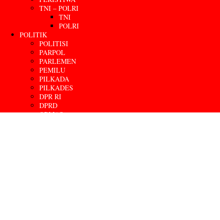
TNI – POLRI
TNI
POLRI
POLITIK
POLITISI
PARPOL
PARLEMEN
PEMILU
PILKADA
PILKADES
DPR RI
DPRD
ORMAS
PWI
SWI
IWO INDONESIA
SMSI
RELIGI
MTQ
PONPES
AGAMA
ULAMA
RUMAH IBADAH
TOKOH AGAMA