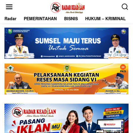
L
e
w
Radar
PEMERINTAHAN
BISNIS
HUKUM – KRIMINAL
a
t
i
k
e
k
o
n
t
e
n