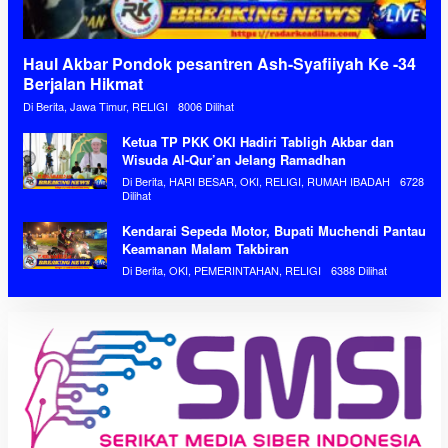
Haul Akbar Pondok pesantren Ash-Syafiiyah Ke -34
Berjalan Hikmat
Di Berita, Jawa Timur, RELIGI
8006 Dilihat
Ketua TP PKK OKI Hadiri Tabligh Akbar dan
Wisuda Al-Qur’an Jelang Ramadhan
Di Berita, HARI BESAR, OKI, RELIGI, RUMAH IBADAH
6728
Dilihat
Kendarai Sepeda Motor, Bupati Muchendi Pantau
Keamanan Malam Takbiran
Di Berita, OKI, PEMERINTAHAN, RELIGI
6388 Dilihat