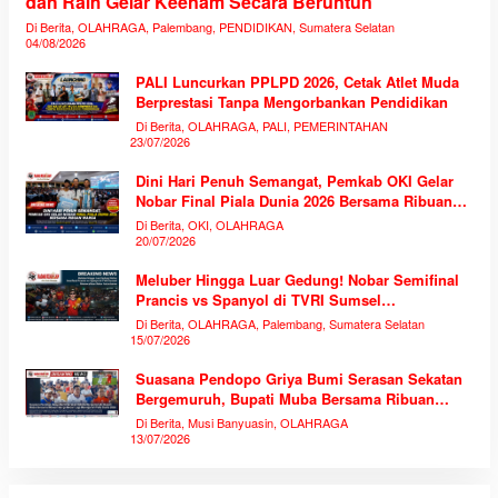
dan Raih Gelar Keenam Secara Beruntun
Di Berita, OLAHRAGA, Palembang, PENDIDIKAN, Sumatera Selatan
04/08/2026
PALI Luncurkan PPLPD 2026, Cetak Atlet Muda
Berprestasi Tanpa Mengorbankan Pendidikan
Di Berita, OLAHRAGA, PALI, PEMERINTAHAN
23/07/2026
Dini Hari Penuh Semangat, Pemkab OKI Gelar
Nobar Final Piala Dunia 2026 Bersama Ribuan
Warga
Di Berita, OKI, OLAHRAGA
20/07/2026
Meluber Hingga Luar Gedung! Nobar Semifinal
Prancis vs Spanyol di TVRI Sumsel
Memecahkan Rekor Antusiasme
Di Berita, OLAHRAGA, Palembang, Sumatera Selatan
15/07/2026
Suasana Pendopo Griya Bumi Serasan Sekatan
Bergemuruh, Bupati Muba Bersama Ribuan
Warga Nobar Laga Bersejarah Piala Dunia 2026
Di Berita, Musi Banyuasin, OLAHRAGA
13/07/2026