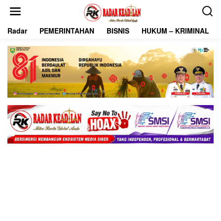
L
e
w
Radar
PEMERINTAHAN
BISNIS
HUKUM – KRIMINAL
a
t
i
k
e
k
o
n
t
e
n