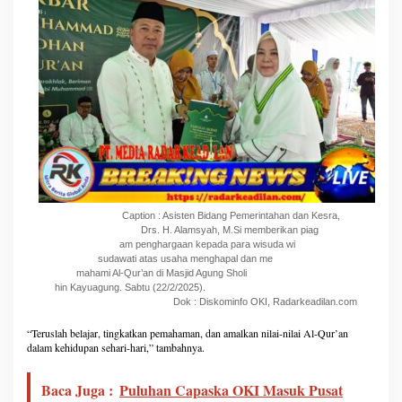
Caption : Asisten Bidang Pemerintahan dan Kesra,
Drs. H. Alamsyah, M.Si memberikan piag
am penghargaan kepada para wisuda wi
sudawati atas usaha menghapal dan me
mahami Al-Qur’an di Masjid Agung Sholi
hin Kayuagung. Sabtu (22/2/2025).
Dok : Diskominfo OKI, Radarkeadilan.com
“Teruslah belajar, tingkatkan pemahaman, dan amalkan nilai-nilai Al-Qur’an
dalam kehidupan sehari-hari,” tambahnya.
Baca Juga :
Puluhan Capaska OKI Masuk Pusat