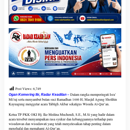
l
-
Q
u
r
'
a
n
J
e
l
a
n
g
R
a
m
Post Views:
6,749
a
Dalam rangka memperingati Isra’
Ogan Komering Ilir, Radar Keadilan –
d
Mi’raj serta menyambut bulan suci Ramadhan 1446 H, Masjid Agung Sholihin
h
Kayuagung menggelar acara Tabligh Akbar sekaligus Wisuda Al-Qur’an.
a
n
Ketua TP PKK OKI Hj. Ike Meilina Muchendi, S.E., M.Si yang hadir dalam
acara tersebut menyampaikan rasa syukur dan kebanggaannya terhadap para
wisudawan dan wisudawati yang telah menyelesaikan tahap penting dalam
menghafal dan memahami Al-Qur’an.