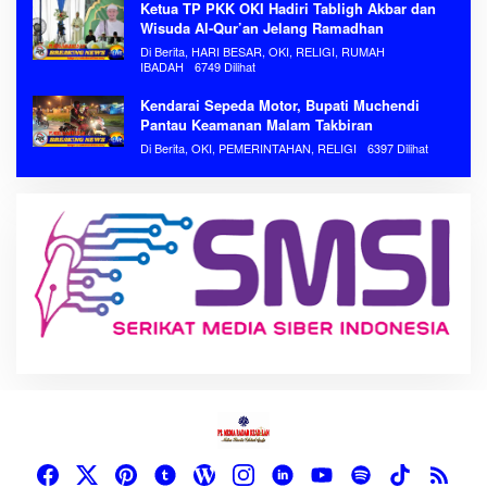
Ketua TP PKK OKI Hadiri Tabligh Akbar dan
Wisuda Al-Qur’an Jelang Ramadhan
Di Berita, HARI BESAR, OKI, RELIGI, RUMAH
IBADAH
6749 Dilihat
Kendarai Sepeda Motor, Bupati Muchendi
Pantau Keamanan Malam Takbiran
Di Berita, OKI, PEMERINTAHAN, RELIGI
6397 Dilihat