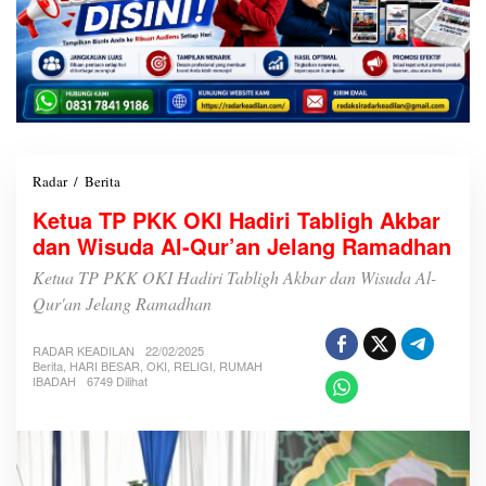
Radar
/
Berita
K
e
Ketua TP PKK OKI Hadiri Tabligh Akbar
t
dan Wisuda Al-Qur’an Jelang Ramadhan
u
a
Ketua TP PKK OKI Hadiri Tabligh Akbar dan Wisuda Al-
T
P
Qur'an Jelang Ramadhan
P
K
RADAR KEADILAN
22/02/2025
K
Berita
,
HARI BESAR
,
OKI
,
RELIGI
,
RUMAH
O
IBADAH
6749 Dilihat
K
I
H
a
d