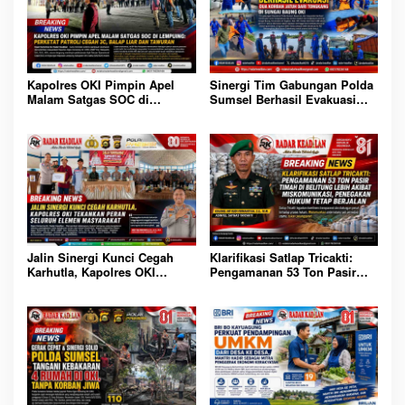
Sinergi Tim Gabungan Polda
Kapolres OKI Pimpin Apel
Sumsel Berhasil Evakuasi
Malam Satgas SOC di
Dua Korban Jatuh dari
Lempuing: Perketat Patroli
Tongkang di Sungai Baung
Cegah 3C, Balap Liar dan
OKI
Tawuran
Jalin Sinergi Kunci Cegah
Klarifikasi Satlap Tricakti:
Karhutla, Kapolres OKI
Pengamanan 53 Ton Pasir
Tekankan Peran Seluruh
Timah di Belitung Lebih
Elemen Masyarakat
Akibat Miskomunikasi,
Penegakan Hukum Tetap
Berjalan