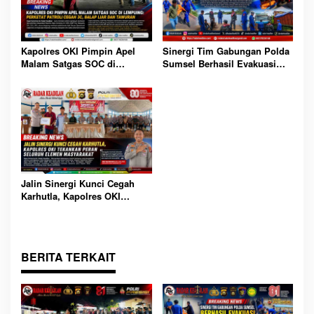
Sinergi Tim Gabungan Polda
Kapolres OKI Pimpin Apel
Sumsel Berhasil Evakuasi
Malam Satgas SOC di
Dua Korban Jatuh dari
Lempuing: Perketat Patroli
Tongkang di Sungai Baung
Cegah 3C, Balap Liar dan
OKI
Tawuran
Jalin Sinergi Kunci Cegah
Karhutla, Kapolres OKI
Tekankan Peran Seluruh
Elemen Masyarakat
BERITA TERKAIT