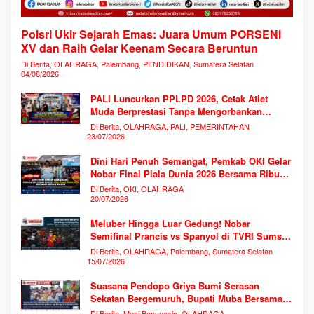
Polsri Ukir Sejarah Emas: Juara Umum PORSENI
XV dan Raih Gelar Keenam Secara Beruntun
Di Berita, OLAHRAGA, Palembang, PENDIDIKAN, Sumatera Selatan
04/08/2026
PALI Luncurkan PPLPD 2026, Cetak Atlet
Muda Berprestasi Tanpa Mengorbankan
Pendidikan
Di Berita, OLAHRAGA, PALI, PEMERINTAHAN
23/07/2026
Dini Hari Penuh Semangat, Pemkab OKI Gelar
Nobar Final Piala Dunia 2026 Bersama Ribuan
Warga
Di Berita, OKI, OLAHRAGA
20/07/2026
Meluber Hingga Luar Gedung! Nobar
Semifinal Prancis vs Spanyol di TVRI Sumsel
Memecahkan Rekor Antusiasme
Di Berita, OLAHRAGA, Palembang, Sumatera Selatan
15/07/2026
Suasana Pendopo Griya Bumi Serasan
Sekatan Bergemuruh, Bupati Muba Bersama
Ribuan Warga Nobar Laga Bersejarah Piala
Di Berita, Musi Banyuasin, OLAHRAGA