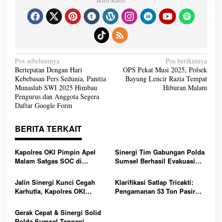
N
Pos sebelumnya
Pos berikutnya
a
Bertepatan Dengan Hari
OPS Pekat Musi 2025, Polsek
v
Kebebasan Pers Sedunia, Panitia
Bayung Lencir Razia Tempat
i
g
Munaslub SWI 2025 Himbau
Hiburan Malam
a
Pengurus dan Anggota Segera
s
i
Daftar Google Form
p
o
s
BERITA TERKAIT
Kapolres OKI Pimpin Apel
Sinergi Tim Gabungan Polda
Malam Satgas SOC di
Sumsel Berhasil Evakuasi
Lempuing: Perketat Patroli
Dua Korban Jatuh dari
Cegah 3C, Balap Liar dan
Tongkang di Sungai Baung
Jalin Sinergi Kunci Cegah
Klarifikasi Satlap Tricakti:
Tawuran
OKI
Karhutla, Kapolres OKI
Pengamanan 53 Ton Pasir
Tekankan Peran Seluruh
Timah di Belitung Lebih
Elemen Masyarakat
Akibat Miskomunikasi,
Gerak Cepat & Sinergi Solid
Penegakan Hukum Tetap
Polda Sumsel Tangani