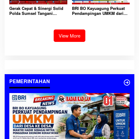
Gerak Cepat & Sinergi Solid
BRI BO Kayuagung Perkuat
Polda Sumsel Tangani
Pendampingan UMKM dari
Kebakaran 4 Rumah di OKI,
Desa ke Desa, Mantri Hadir
Tanpa Korban Jiwa
Sebagai Mitra Penggerak
Ekonomi Kerakyatan
View More
PEMERINTAHAN