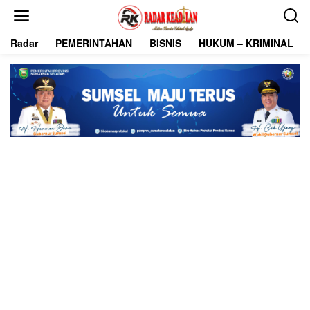
L
e
w
Radar
PEMERINTAHAN
BISNIS
HUKUM – KRIMINAL
a
t
i
k
e
k
o
n
t
e
n