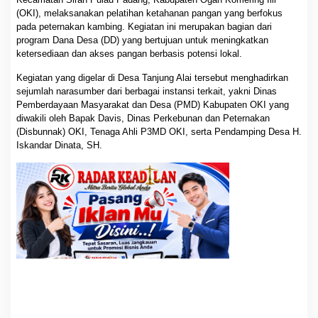
t
(OKI), melaksanakan pelatihan ketahanan pangan yang berfokus
a
pada peternakan kambing. Kegiatan ini merupakan bagian dari
h
program Dana Desa (DD) yang bertujuan untuk meningkatkan
a
ketersediaan dan akses pangan berbasis potensi lokal.
n
a
Kegiatan yang digelar di Desa Tanjung Alai tersebut menghadirkan
n
sejumlah narasumber dari berbagai instansi terkait, yakni Dinas
P
Pemberdayaan Masyarakat dan Desa (PMD) Kabupaten OKI yang
a
diwakili oleh Bapak Davis, Dinas Perkebunan dan Peternakan
n
g
(Disbunnak) OKI, Tenaga Ahli P3MD OKI, serta Pendamping Desa H.
a
Iskandar Dinata, SH.
n
B
e
r
f
o
k
u
s
P
e
t
e