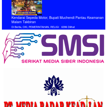
Kendarai Sepeda Motor, Bupati Muchendi Pantau Keamanan
Malam Takbiran
Di Berita, OKI, PEMERINTAHAN, RELIGI
6396 Dilihat