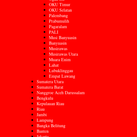
OKU Timur
OKU Selatan
Palembang
Prabumulih
Pagaralam
PALI
Musi Banyuasin
Banyuasin
Musirawas
Musirawas Utara
Muara Enim
Lahat
Lubuklinggau
Empat Lawang
Sumatera Utara
Sumatera Barat
Nanggroe Aceh Darussalam
Bengkulu
Kepulauan Riau
Riau
Jambi
Lampung
Bangka Belitung
Banten
Jakarta