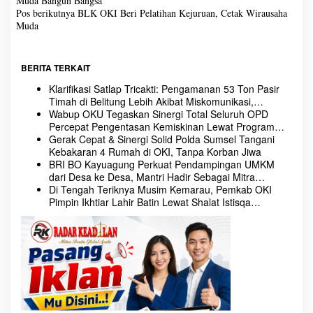
Muda Bangun Bangsa
a
Pos berikutnya
BLK OKI Beri Pelatihan Kejuruan, Cetak Wirausaha
v
Muda
i
g
a
BERITA TERKAIT
s
i
Klarifikasi Satlap Tricakti: Pengamanan 53 Ton Pasir
p
Timah di Belitung Lebih Akibat Miskomunikasi,
o
Penegakan Hukum Tetap Berjalan
Wabup OKU Tegaskan Sinergi Total Seluruh OPD
s
Percepat Pengentasan Kemiskinan Lewat Program
Strategis 3 Juta Rumah
Gerak Cepat & Sinergi Solid Polda Sumsel Tangani
Kebakaran 4 Rumah di OKI, Tanpa Korban Jiwa
BRI BO Kayuagung Perkuat Pendampingan UMKM
dari Desa ke Desa, Mantri Hadir Sebagai Mitra
Penggerak Ekonomi Kerakyatan
Di Tengah Teriknya Musim Kemarau, Pemkab OKI
Pimpin Ikhtiar Lahir Batin Lewat Shalat Istisqa
Memohon Turunnya Hujan