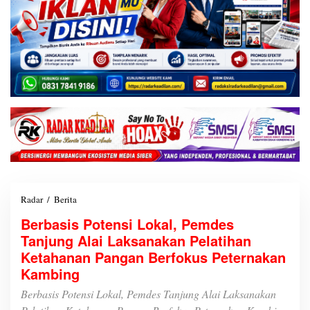
Radar
/
Berita
B
e
Berbasis Potensi Lokal, Pemdes
r
Tanjung Alai Laksanakan Pelatihan
b
a
Ketahanan Pangan Berfokus Peternakan
s
Kambing
i
s
Berbasis Potensi Lokal, Pemdes Tanjung Alai Laksanakan
P