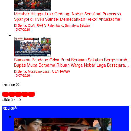
Meluber Hingga Luar Gedung! Nobar Semifinal Prancis vs
Spanyol di TVRI Sumsel Memecahkan Rekor Antusiasme
Di Berita, OLAHRAGA, Palembang, Sumatera Selatan
15/07/2026
Suasana Pendopo Griya Bumi Serasan Sekatan Bergemuruh,
Bupati Muba Bersama Ribuan Warga Nobar Laga Bersejarah
Piala Dunia 2026
Di Berita, Musi Banyuasin, OLAHRAGA
13/07/2026
POLITIK
slide
5
of 5
RELIGI