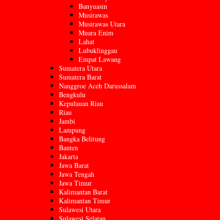
Banyuasin
Musirawas
Musirawas Utara
Muara Enim
Lahat
Lubuklinggau
Empat Lawang
Sumatera Utara
Sumatera Barat
Nanggroe Aceh Darussalam
Bengkulu
Kepulauan Riau
Riau
Jambi
Lampung
Bangka Belitung
Banten
Jakarta
Jawa Barat
Jawa Tengah
Jawa Timur
Kalimantan Barat
Kalimantan Timur
Sulawesi Utara
Sulawesi Selatan