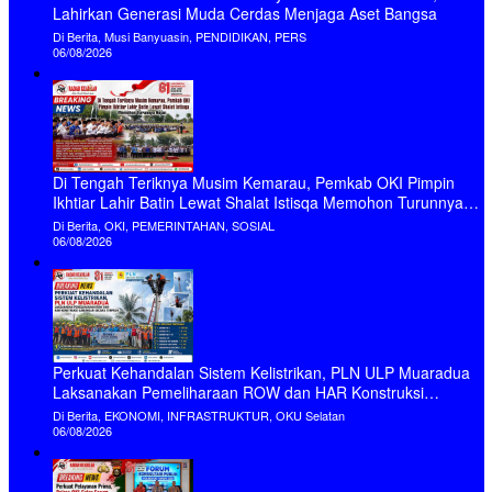
Lahirkan Generasi Muda Cerdas Menjaga Aset Bangsa
Di Berita, Musi Banyuasin, PENDIDIKAN, PERS
06/08/2026
Di Tengah Teriknya Musim Kemarau, Pemkab OKI Pimpin
Ikhtiar Lahir Batin Lewat Shalat Istisqa Memohon Turunnya
Hujan
Di Berita, OKI, PEMERINTAHAN, SOSIAL
06/08/2026
Perkuat Kehandalan Sistem Kelistrikan, PLN ULP Muaradua
Laksanakan Pemeliharaan ROW dan HAR Konstruksi
Gabungan Secara Terpadu
Di Berita, EKONOMI, INFRASTRUKTUR, OKU Selatan
06/08/2026