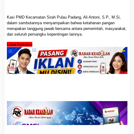
r
n
a
Kasi PMD Kecamatan Sirah Pulau Padang, Ali Antoni, S.P., M.Si,
k
dalam sambutannya menyampaikan bahwa ketahanan pangan
a
merupakan tanggung jawab bersama antara pemerintah, masyarakat,
n
dan seluruh pemangku kepentingan lainnya.
K
a
Laman berikutnya
m
b
i
n
g