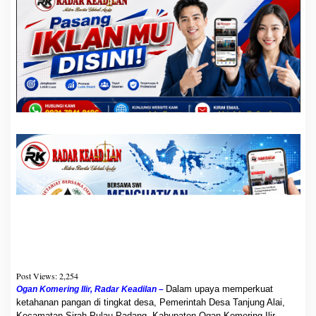
A
l
a
i
L
a
k
s
a
n
a
k
a
n
P
e
l
a
t
i
h
a
Post Views:
2,254
n
Dalam upaya memperkuat
Ogan Komering Ilir, Radar Keadilan –
K
ketahanan pangan di tingkat desa, Pemerintah Desa Tanjung Alai,
e
Kecamatan Sirah Pulau Padang, Kabupaten Ogan Komering Ilir