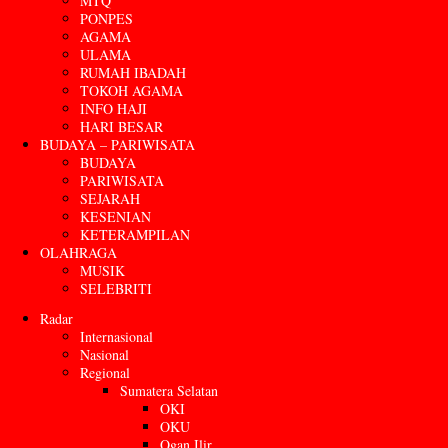
MTQ
PONPES
AGAMA
ULAMA
RUMAH IBADAH
TOKOH AGAMA
INFO HAJI
HARI BESAR
BUDAYA – PARIWISATA
BUDAYA
PARIWISATA
SEJARAH
KESENIAN
KETERAMPILAN
OLAHRAGA
MUSIK
SELEBRITI
Radar
Internasional
Nasional
Regional
Sumatera Selatan
OKI
OKU
Ogan Ilir