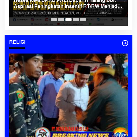
K
Aspirasi Peningkatan Insentif RT/RW Menjadi
P
Di
era
Sorotan Utama Masyarakat
Se
Di Berita, DPRD, PALI, PEMERINTAHAN, POLITIK
|
03/08/2026
RELIGI