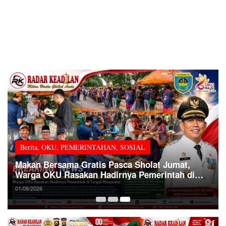
Berita
,
OKU
,
PEMERINTAHAN
,
SOSIAL
Makan Bersama Gratis Pasca Sholat Jumat,
Warga OKU Rasakan Hadirnya Pemerintah di
Tengah Masyarakat
01/08/2026