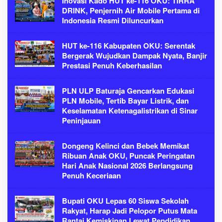
Inovasi Kado HUT ke-116 OKU: TIRRA
DRINK, Penjernih Air Mobile Pertama di
Indonesia Resmi Diluncurkan
HUT ke-116 Kabupaten OKU: Serentak
Bergerak Wujudkan Dampak Nyata, Banjir
Prestasi Penuh Keberhasilan
PLN ULP Baturaja Gencarkan Edukasi
PLN Mobile, Tertib Bayar Listrik, dan
Keselamatan Ketenagalistrikan di Sinar
Peninjauan
Dongeng Kelinci dan Bebek Memikat
Ribuan Anak OKU, Puncak Peringatan
Hari Anak Nasional 2026 Berlangsung
Penuh Keceriaan
Bupati OKU Lepas 60 Siswa Sekolah
Rakyat, Harap Jadi Pelopor Putus Mata
Rantai Kemiskinan Lewat Pendidikan