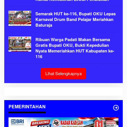
Semarak HUT ke-116, Bupati OKU Lepas
Karnaval Drum Band Pelajar Meriahkan
Baturaja
Ribuan Warga Padati Makan Bersama
Gratis Bupati OKU, Bukti Kepedulian
Nyata Memeriahkan HUT Kabupaten ke-
116
Lihat Selengkapnya
PEMERINTAHAN