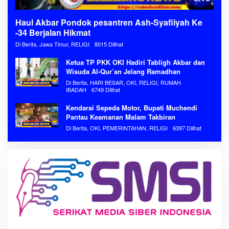
Haul Akbar Pondok pesantren Ash-Syafiiyah Ke
-34 Berjalan Hikmat
Di Berita, Jawa Timur, RELIGI
8015 Dilihat
Ketua TP PKK OKI Hadiri Tabligh Akbar dan
Wisuda Al-Qur’an Jelang Ramadhan
Di Berita, HARI BESAR, OKI, RELIGI, RUMAH
IBADAH
6749 Dilihat
Kendarai Sepeda Motor, Bupati Muchendi
Pantau Keamanan Malam Takbiran
Di Berita, OKI, PEMERINTAHAN, RELIGI
6397 Dilihat