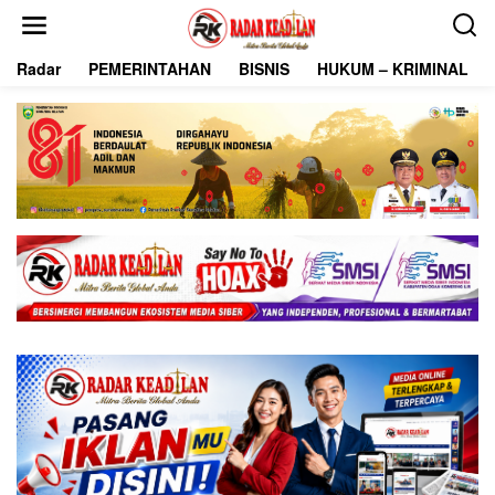
L
e
w
Radar
PEMERINTAHAN
BISNIS
HUKUM – KRIMINAL
a
t
i
k
e
k
o
n
t
e
n