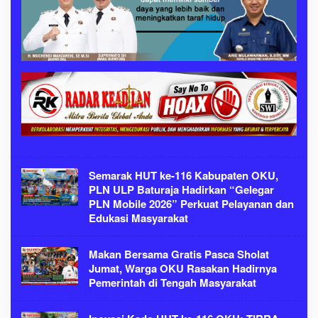
Semarak HUT ke-116 Kabupaten OKU,
PLN ULP Baturaja Hadirkan “Gelegar
PLN Mobile 2026” Perkuat Pelayanan dan
Edukasi Masyarakat
Makan Bersama Gratis Pasca Sholat
Jumat, Warga OKU Rasakan Hadirnya
Pemerintah di Tengah Masyarakat