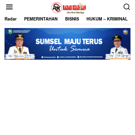
L
e
w
Radar
PEMERINTAHAN
BISNIS
HUKUM – KRIMINAL
a
t
i
k
e
k
o
n
t
e
n