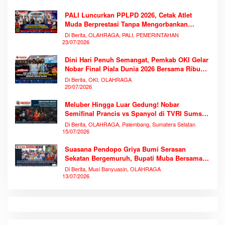
PALI Luncurkan PPLPD 2026, Cetak Atlet
Muda Berprestasi Tanpa Mengorbankan
Pendidikan
Di Berita, OLAHRAGA, PALI, PEMERINTAHAN
23/07/2026
Dini Hari Penuh Semangat, Pemkab OKI Gelar
Nobar Final Piala Dunia 2026 Bersama Ribuan
Warga
Di Berita, OKI, OLAHRAGA
20/07/2026
Meluber Hingga Luar Gedung! Nobar
Semifinal Prancis vs Spanyol di TVRI Sumsel
Memecahkan Rekor Antusiasme
Di Berita, OLAHRAGA, Palembang, Sumatera Selatan
15/07/2026
Suasana Pendopo Griya Bumi Serasan
Sekatan Bergemuruh, Bupati Muba Bersama
Ribuan Warga Nobar Laga Bersejarah Piala
Di Berita, Musi Banyuasin, OLAHRAGA
Dunia 2026
13/07/2026