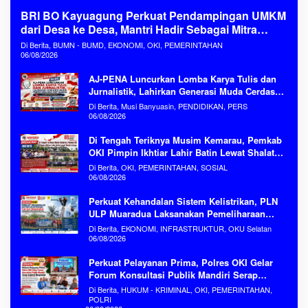
BRI BO Kayuagung Perkuat Pendampingan UMKM
dari Desa ke Desa, Mantri Hadir Sebagai Mitra
Penggerak Ekonomi Kerakyatan
Di Berita, BUMN - BUMD, EKONOMI, OKI, PEMERINTAHAN
06/08/2026
AJ-PENA Luncurkan Lomba Karya Tulis dan
Jurnalistik, Lahirkan Generasi Muda Cerdas
Menjaga Aset Bangsa
Di Berita, Musi Banyuasin, PENDIDIKAN, PERS
06/08/2026
Di Tengah Teriknya Musim Kemarau, Pemkab
OKI Pimpin Ikhtiar Lahir Batin Lewat Shalat
Istisqa Memohon Turunnya Hujan
Di Berita, OKI, PEMERINTAHAN, SOSIAL
06/08/2026
Perkuat Kehandalan Sistem Kelistrikan, PLN
ULP Muaradua Laksanakan Pemeliharaan
ROW dan HAR Konstruksi Gabungan Secara
Di Berita, EKONOMI, INFRASTRUKTUR, OKU Selatan
Terpadu
06/08/2026
Perkuat Pelayanan Prima, Polres OKI Gelar
Forum Konsultasi Publik Mandiri Serap
Aspirasi Masyarakat
Di Berita, HUKUM - KRIMINAL, OKI, PEMERINTAHAN,
POLRI