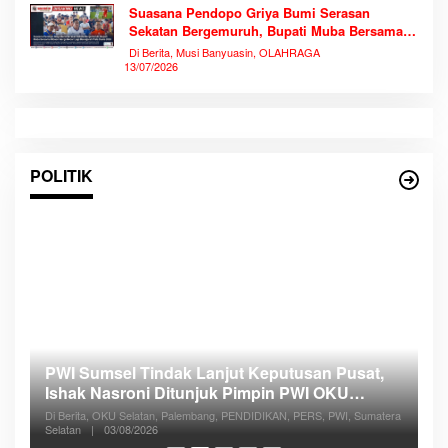
Suasana Pendopo Griya Bumi Serasan
Sekatan Bergemuruh, Bupati Muba Bersama
Ribuan Warga Nobar Laga Bersejarah Piala
Di Berita, Musi Banyuasin, OLAHRAGA
Dunia 2026
13/07/2026
POLITIK
PWI Sumsel Tindak Lanjut Keputusan Pusat,
R
Ishak Nasroni Ditunjuk Pimpin PWI OKU
A
Selatan Siapkan Konferkap IV
Di Berita, OKU Selatan, Palembang, PENDIDIKAN, PERS, PWI, Sumatera
ra
S
Di
Selatan
|
03/08/2026