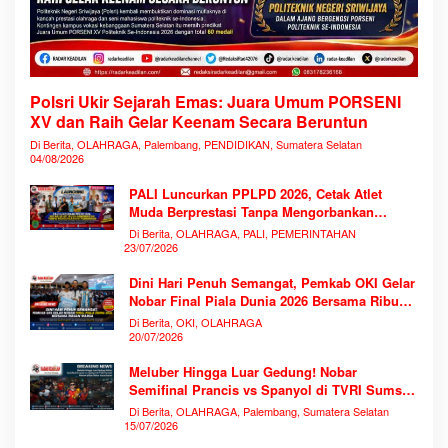
Polsri Ukir Sejarah Emas: Juara Umum PORSENI
XV dan Raih Gelar Keenam Secara Beruntun
Di Berita, OLAHRAGA, Palembang, PENDIDIKAN, Sumatera Selatan
04/08/2026
PALI Luncurkan PPLPD 2026, Cetak Atlet
Muda Berprestasi Tanpa Mengorbankan
Pendidikan
Di Berita, OLAHRAGA, PALI, PEMERINTAHAN
23/07/2026
Dini Hari Penuh Semangat, Pemkab OKI Gelar
Nobar Final Piala Dunia 2026 Bersama Ribuan
Warga
Di Berita, OKI, OLAHRAGA
20/07/2026
Meluber Hingga Luar Gedung! Nobar
Semifinal Prancis vs Spanyol di TVRI Sumsel
Memecahkan Rekor Antusiasme
Di Berita, OLAHRAGA, Palembang, Sumatera Selatan
15/07/2026