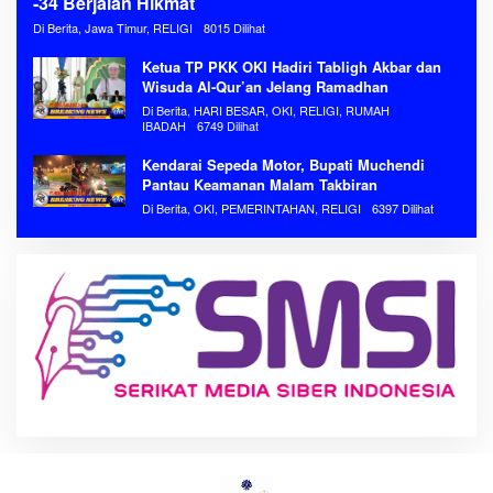
-34 Berjalan Hikmat
Di Berita, Jawa Timur, RELIGI
8015 Dilihat
Ketua TP PKK OKI Hadiri Tabligh Akbar dan
Wisuda Al-Qur’an Jelang Ramadhan
Di Berita, HARI BESAR, OKI, RELIGI, RUMAH
IBADAH
6749 Dilihat
Kendarai Sepeda Motor, Bupati Muchendi
Pantau Keamanan Malam Takbiran
Di Berita, OKI, PEMERINTAHAN, RELIGI
6397 Dilihat