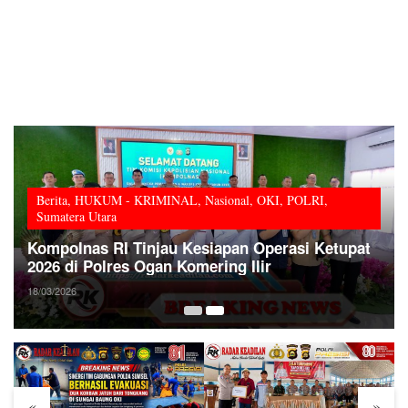
Berita
,
HUKUM - KRIMINAL
,
Nasional
,
OKI
,
POLRI
,
Sumatera Utara
Kompolnas RI Tinjau Kesiapan Operasi Ketupat
2026 di Polres Ogan Komering Ilir
18/03/2026
«
»