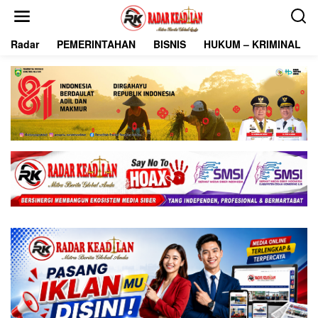
L
e
w
Radar
PEMERINTAHAN
BISNIS
HUKUM – KRIMINAL
a
t
i
k
e
k
o
n
t
e
n