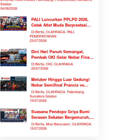
Selatan
04/08/2026
PALI Luncurkan PPLPD 2026,
Cetak Atlet Muda Berprestasi
Tanpa Mengorbankan
Di Berita, OLAHRAGA, PALI,
Pendidikan
PEMERINTAHAN
23/07/2026
Dini Hari Penuh Semangat,
Pemkab OKI Gelar Nobar Final
Piala Dunia 2026 Bersama
Di Berita, OKI, OLAHRAGA
Ribuan Warga
20/07/2026
Meluber Hingga Luar Gedung!
Nobar Semifinal Prancis vs
Spanyol di TVRI Sumsel
Di Berita, OLAHRAGA, Palembang,
Memecahkan Rekor Antusiasme
Sumatera Selatan
15/07/2026
Suasana Pendopo Griya Bumi
Serasan Sekatan Bergemuruh,
Bupati Muba Bersama Ribuan
Di Berita, Musi Banyuasin, OLAHRAGA
Warga Nobar Laga Bersejarah
13/07/2026
Piala Dunia 2026