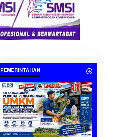
PEMERINTAHAN
Berita
,
BUMN - BUMD
,
EKONOMI
,
OKI
,
PEMERINTAHAN
BRI BO Kayuagung Perkuat Pe