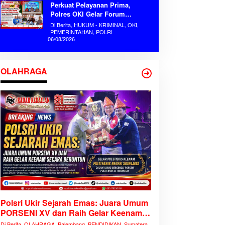
Perkuat Pelayanan Prima,
Polres OKI Gelar Forum
Konsultasi Publik Mandiri Serap
Di Berita, HUKUM - KRIMINAL, OKI,
Aspirasi Masyarakat
PEMERINTAHAN, POLRI
06/08/2026
OLAHRAGA
Polsri Ukir Sejarah Emas: Juara Umum
PORSENI XV dan Raih Gelar Keenam
Secara Beruntun
Di Berita, OLAHRAGA, Palembang, PENDIDIKAN, Sumatera