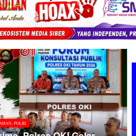
TAHAN
,
POLRI
ima, Polres OKI Gelar