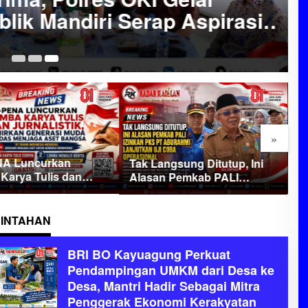
lik Mandiri Serap Aspirasi
06
»
A Luncurkan
D
Tak Langsung Ditutup, Ini
Karya Tulis dan
B
Alasan Pemkab PALI
stik, Lahirkan
G
Izinkan PKS PT Aburahmi
si Muda Cerdas
P
Lanjutkan Uji Coba
a Aset Bangsa
L
Operasional
INTAHAN
BRI BO Kayuagung Perkuat
Pendampingan UMKM dari Desa ke
Desa, Mantri Hadir Sebagai Mitra
Penggerak Ekonomi Kerakyatan