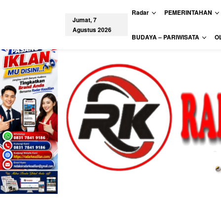
L
Radar
PEMERINTAHAN
e
Jumat, 7
w
Agustus 2026
a
tutup
BUDAYA – PARIWISATA
O
t
i
k
e
k
o
n
t
e
n