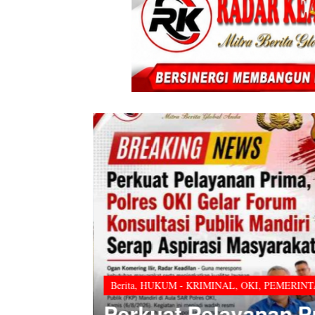
Berita
,
HUKUM - KRIMINAL
,
OKI
,
PEMERIN
mkab OKI
Perkuat Pelayanan Pr