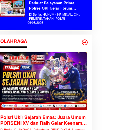
Perkuat Pelayanan Prima,
Polres OKI Gelar Forum
Konsultasi Publik Mandiri Serap
Di Berita, HUKUM - KRIMINAL, OKI,
Aspirasi Masyarakat
PEMERINTAHAN, POLRI
06/08/2026
OLAHRAGA
Polsri Ukir Sejarah Emas: Juara Umum
PORSENI XV dan Raih Gelar Keenam
Secara Beruntun
Di Berita, OLAHRAGA, Palembang, PENDIDIKAN, Sumatera