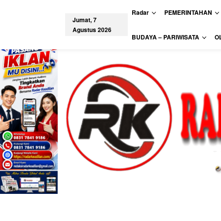
L
Radar
PEMERINTAHAN
e
Jumat, 7
w
Agustus 2026
a
tutup
BUDAYA – PARIWISATA
O
t
i
k
e
k
o
n
t
e
n