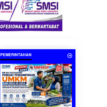
PEMERINTAHAN
AGAMA
,
Berita
,
HARI BESAR
,
Palembang
,
PERS
,
Sumatera Selatan
Forum Jurnalis Berbagi Gelar 