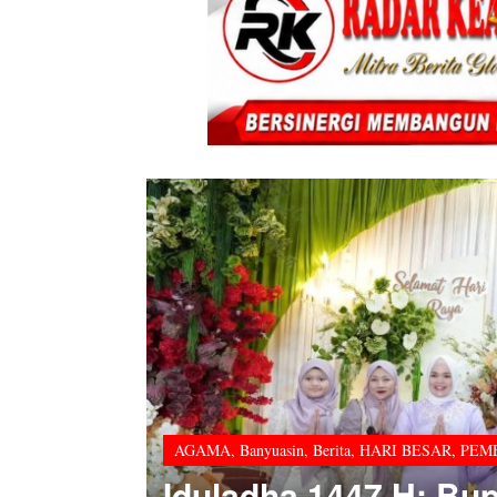
AGAMA
,
Berita
,
HARI BESAR
,
OKI
,
POLRI
nkan
Semangat Pengorba