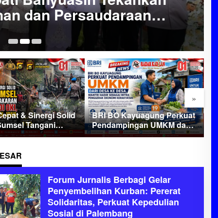
at Iduladha 1447 H serta
an Kurban
28
»
 Kayuagung Perkuat
AJ-PENA Luncurkan
Kl
pingan UMKM dari
Lomba Karya Tulis dan
P
 Desa, Mantri Hadir
Jurnalistik, Lahirkan
T
i Mitra Penggerak
Generasi Muda Cerdas
A
i Kerakyatan
Menjaga Aset Bangsa
P
BESAR
B
Forum Jurnalis Berbagi Gelar
Penyembelihan Kurban: Pererat
Solidaritas, Perkuat Kepedulian
Sosial di Palembang