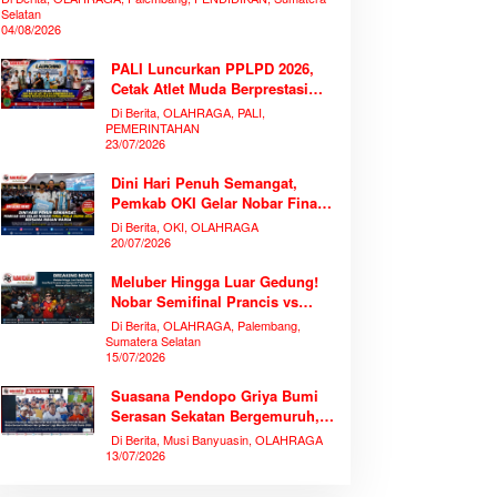
Selatan
04/08/2026
PALI Luncurkan PPLPD 2026,
Cetak Atlet Muda Berprestasi
Tanpa Mengorbankan
Di Berita, OLAHRAGA, PALI,
Pendidikan
PEMERINTAHAN
23/07/2026
Dini Hari Penuh Semangat,
Pemkab OKI Gelar Nobar Final
Piala Dunia 2026 Bersama
Di Berita, OKI, OLAHRAGA
Ribuan Warga
20/07/2026
Meluber Hingga Luar Gedung!
Nobar Semifinal Prancis vs
Spanyol di TVRI Sumsel
Di Berita, OLAHRAGA, Palembang,
Memecahkan Rekor Antusiasme
Sumatera Selatan
15/07/2026
Suasana Pendopo Griya Bumi
Serasan Sekatan Bergemuruh,
Bupati Muba Bersama Ribuan
Di Berita, Musi Banyuasin, OLAHRAGA
Warga Nobar Laga Bersejarah
13/07/2026
Piala Dunia 2026