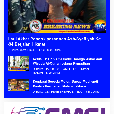
Haul Akbar Pondok pesantren Ash-Syafiiyah Ke
-34 Berjalan Hikmat
Di Berita, Jawa Timur, RELIGI
8000 Dilihat
Ketua TP PKK OKI Hadiri Tabligh Akbar dan
Wisuda Al-Qur’an Jelang Ramadhan
Di Berita, HARI BESAR, OKI, RELIGI, RUMAH
IBADAH
6725 Dilihat
Kendarai Sepeda Motor, Bupati Muchendi
Pantau Keamanan Malam Takbiran
Di Berita, OKI, PEMERINTAHAN, RELIGI
6380 Dilihat