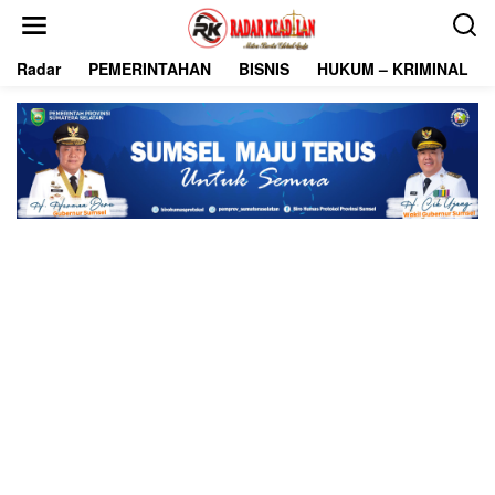
L
e
w
Radar
PEMERINTAHAN
BISNIS
HUKUM – KRIMINAL
a
t
i
k
e
k
o
n
t
e
n