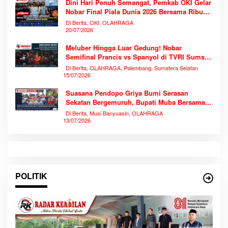
Dini Hari Penuh Semangat, Pemkab OKI Gelar
Nobar Final Piala Dunia 2026 Bersama Ribuan
Warga
Di Berita, OKI, OLAHRAGA
20/07/2026
Meluber Hingga Luar Gedung! Nobar
Semifinal Prancis vs Spanyol di TVRI Sumsel
Memecahkan Rekor Antusiasme
Di Berita, OLAHRAGA, Palembang, Sumatera Selatan
15/07/2026
Suasana Pendopo Griya Bumi Serasan
Sekatan Bergemuruh, Bupati Muba Bersama
Ribuan Warga Nobar Laga Bersejarah Piala
Di Berita, Musi Banyuasin, OLAHRAGA
Dunia 2026
13/07/2026
POLITIK