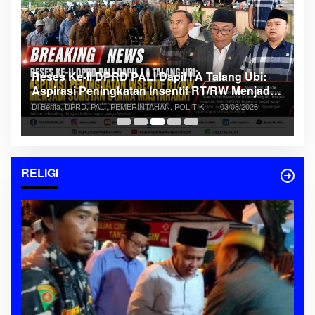
B
Reses Ke-II DPRD PALI Dapil I A Talang Ubi:
K
Aspirasi Peningkatan Insentif RT/RW Menjadi
P
Di
era
Sorotan Utama Masyarakat
Se
Di Berita, DPRD, PALI, PEMERINTAHAN, POLITIK
|
03/08/2026
RELIGI