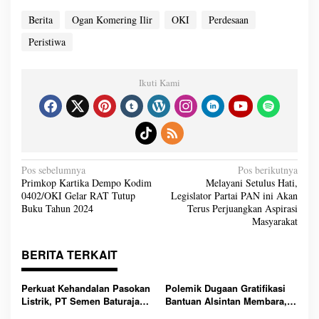
Berita
Ogan Komering Ilir
OKI
Perdesaan
Peristiwa
Ikuti Kami
N
Pos sebelumnya
Pos berikutnya
a
Primkop Kartika Dempo Kodim
Melayani Setulus Hati,
v
0402/OKI Gelar RAT Tutup
Legislator Partai PAN ini Akan
i
g
Buku Tahun 2024
Terus Perjuangkan Aspirasi
a
Masyarakat
s
i
p
o
BERITA TERKAIT
s
Perkuat Kehandalan Pasokan
Polemik Dugaan Gratifikasi
Listrik, PT Semen Baturaja
Bantuan Alsintan Membara,
dan PLN Baturaja Gelar Rapat
Kabid PSP DKPTPH OKI