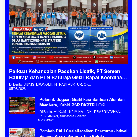
Perkuat Kehandalan Pasokan Listrik, PT Semen
Baturaja dan PLN Baturaja Gelar Rapat Koordinasi
Strategis Dukung Ekspansi Industri
Di Berita, BISNIS, EKONOMI, INFRASTRUKTUR, OKU
05/08/2026
Polemik Dugaan Gratifikasi Bantuan Alsintan
Membara, Kabid PSP DKPTPH OKI
Menghilang
Di Berita, HUKUM - KRIMINAL, OKI, PEMERINTAHAN,
PERTANIAN, Sumatera Selatan
05/08/2026
Pemkab PALI Sosialisasikan Peraturan Jadwal
Retensi Arsip: Bangun Tata Kelola