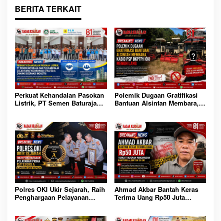
BERITA TERKAIT
Perkuat Kehandalan Pasokan
Polemik Dugaan Gratifikasi
Listrik, PT Semen Baturaja
Bantuan Alsintan Membara,
dan PLN Baturaja Gelar Rapat
Kabid PSP DKPTPH OKI
Koordinasi Strategis Dukung
Menghilang
Ekspansi Industri
Polres OKI Ukir Sejarah, Raih
Ahmad Akbar Bantah Keras
Penghargaan Pelayanan
Terima Uang Rp50 Juta
Prima Kategori A Langsung
Terkait Dugaan Pengurusan
dari Kapolri
Bantuan Alsintan di OKI