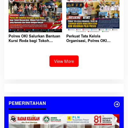
Polres OKI Salurkan Bantuan
Perkuat Tata Kelola
Kursi Roda bagi Tokoh
Organisasi, Polres OKI
Masyarakat, Wujud Polri
Tanamkan Budaya
Presisi yang Humanis dan
Manajemen Risiko Demi
Dekat dengan Rakyat
Wujudkan Polri Presisi
View More
PEMERINTAHAN