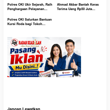
Koordinasi Strategis Dukung
Menghilang
Polres OKI Ukir Sejarah, Raih
Ahmad Akbar Bantah Keras
Ekspansi Industri
Penghargaan Pelayanan
Terima Uang Rp50 Juta
Prima Kategori A Langsung
Terkait Dugaan Pengurusan
dari Kapolri
Bantuan Alsintan di OKI
Polres OKI Salurkan Bantuan
Kursi Roda bagi Tokoh
Masyarakat, Wujud Polri
Presisi yang Humanis dan
Dekat dengan Rakyat
Jangan Lewatkan