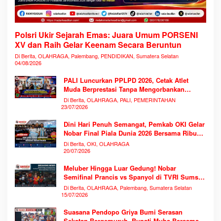
Polsri Ukir Sejarah Emas: Juara Umum PORSENI
XV dan Raih Gelar Keenam Secara Beruntun
Di Berita, OLAHRAGA, Palembang, PENDIDIKAN, Sumatera Selatan
04/08/2026
PALI Luncurkan PPLPD 2026, Cetak Atlet
Muda Berprestasi Tanpa Mengorbankan
Pendidikan
Di Berita, OLAHRAGA, PALI, PEMERINTAHAN
23/07/2026
Dini Hari Penuh Semangat, Pemkab OKI Gelar
Nobar Final Piala Dunia 2026 Bersama Ribuan
Warga
Di Berita, OKI, OLAHRAGA
20/07/2026
Meluber Hingga Luar Gedung! Nobar
Semifinal Prancis vs Spanyol di TVRI Sumsel
Memecahkan Rekor Antusiasme
Di Berita, OLAHRAGA, Palembang, Sumatera Selatan
15/07/2026
Suasana Pendopo Griya Bumi Serasan
Sekatan Bergemuruh, Bupati Muba Bersama