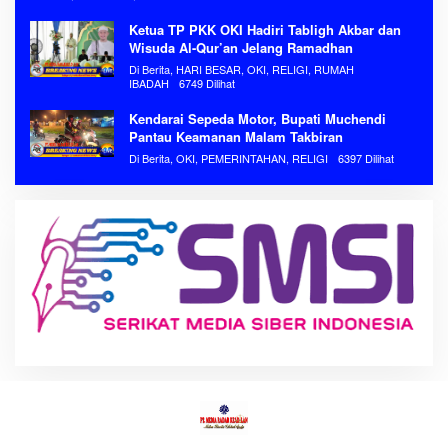
Ketua TP PKK OKI Hadiri Tabligh Akbar dan
Wisuda Al-Qur’an Jelang Ramadhan
Di Berita, HARI BESAR, OKI, RELIGI, RUMAH
IBADAH
6749 Dilihat
Kendarai Sepeda Motor, Bupati Muchendi
Pantau Keamanan Malam Takbiran
Di Berita, OKI, PEMERINTAHAN, RELIGI
6397 Dilihat