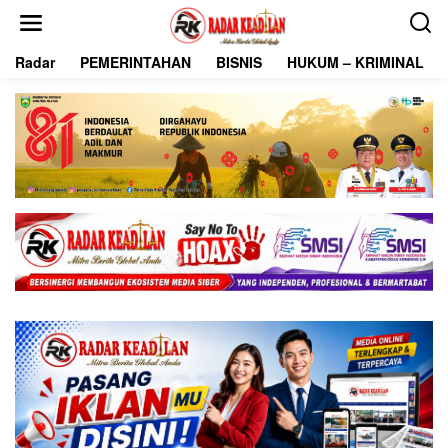
L
e
w
Radar
PEMERINTAHAN
BISNIS
HUKUM – KRIMINAL
a
t
i
k
e
k
o
n
t
e
n