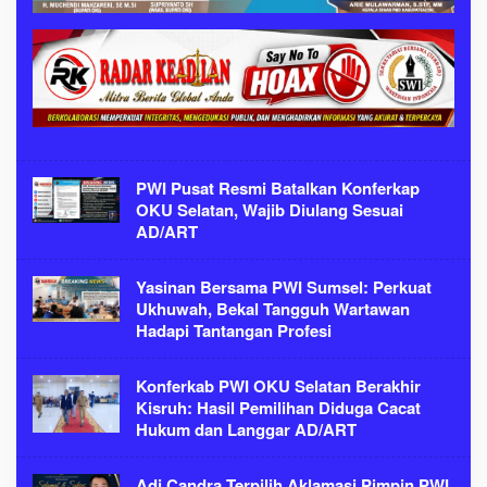
PWI Pusat Resmi Batalkan Konferkap
OKU Selatan, Wajib Diulang Sesuai
AD/ART
Yasinan Bersama PWI Sumsel: Perkuat
Ukhuwah, Bekal Tangguh Wartawan
Hadapi Tantangan Profesi
Konferkab PWI OKU Selatan Berakhir
Kisruh: Hasil Pemilihan Diduga Cacat
Hukum dan Langgar AD/ART
Adi Candra Terpilih Aklamasi Pimpin PWI