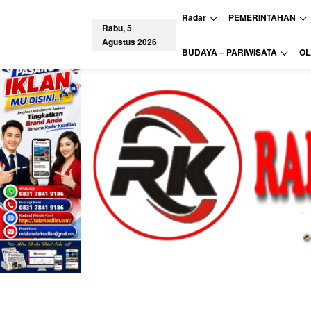
L
Radar
PEMERINTAHAN
e
Rabu, 5
w
Agustus 2026
a
tutup
BUDAYA – PARIWISATA
O
t
i
k
e
k
o
n
t
e
n