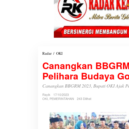
Radar
/
OKI
C
a
Canangkan BBGRM 2
n
a
Pelihara Budaya G
n
g
k
Canangkan BBGRM 2023, Bupati OKI Ajak Pe
a
Rayik
17/10/2023
n
OKI
,
PEMERINTAHAN
243 Dilihat
B
B
G
R
M
2