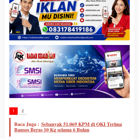
1
2
Baca Juga :
Sebanyak 51.069 KPM di OKI Terima
Bansos Beras 10 Kg selama 6 Bulan