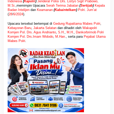
Indonesia
(
Kapolri
)
Jenderal Polisi Drs
.
Listyo Sigit Prabowo,
M
.
Si
.,memimpin Upacara
Serah Terima Jabatan
(
Sertijab
)
Kepala
Badan Intelijen
dan
Keamanan
(
Kabaintelkam
)
Polri
.
Jum
’
at
(
28
/
6/2024
).
Upacara tersebut bertempat di
Gedung
Rupattama Mabes Polri
,
Kebayoran Baru
,
Jakarta Selatan
dan dihadiri oleh
Wakapolri
Komjen Pol
.
Drs
.
Agus Andrianto
,
S
.
H
.,
M
.
H
.,
Dankorbrimob
Polri
Komjen Pol
.
Drs
.
Imam Widodo
,
M
.
Han
., serta para
Pejabat Utama
Mabes Polri
.