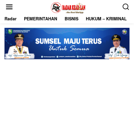
L
e
w
Radar
PEMERINTAHAN
BISNIS
HUKUM – KRIMINAL
a
t
i
k
e
k
o
n
t
e
n