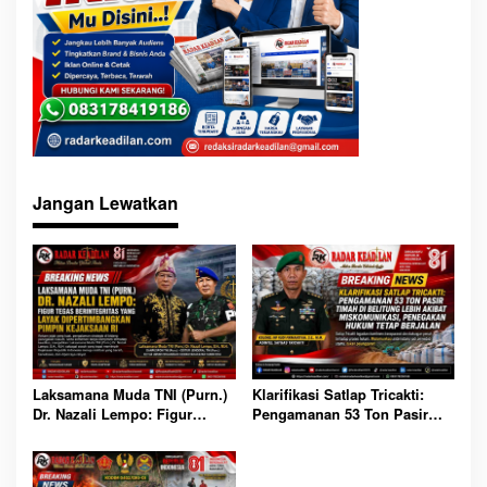
Jangan Lewatkan
Laksamana Muda TNI (Purn.)
Klarifikasi Satlap Tricakti:
Dr. Nazali Lempo: Figur
Pengamanan 53 Ton Pasir
Tegas Berintegritas yang
Timah di Belitung Lebih
Layak Dipertimbangkan
Akibat Miskomunikasi,
Pimpin Kejaksaan RI
Penegakan Hukum Tetap