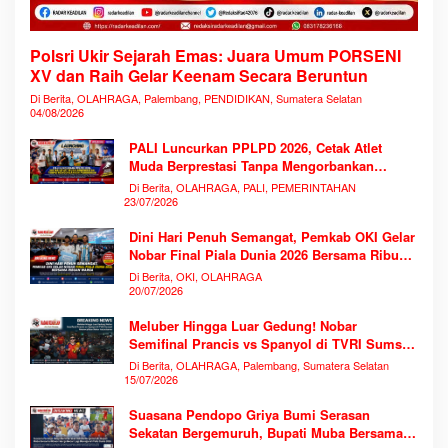
Polsri Ukir Sejarah Emas: Juara Umum PORSENI
XV dan Raih Gelar Keenam Secara Beruntun
Di Berita, OLAHRAGA, Palembang, PENDIDIKAN, Sumatera Selatan
04/08/2026
PALI Luncurkan PPLPD 2026, Cetak Atlet
Muda Berprestasi Tanpa Mengorbankan
Pendidikan
Di Berita, OLAHRAGA, PALI, PEMERINTAHAN
23/07/2026
Dini Hari Penuh Semangat, Pemkab OKI Gelar
Nobar Final Piala Dunia 2026 Bersama Ribuan
Warga
Di Berita, OKI, OLAHRAGA
20/07/2026
Meluber Hingga Luar Gedung! Nobar
Semifinal Prancis vs Spanyol di TVRI Sumsel
Memecahkan Rekor Antusiasme
Di Berita, OLAHRAGA, Palembang, Sumatera Selatan
15/07/2026
Suasana Pendopo Griya Bumi Serasan
Sekatan Bergemuruh, Bupati Muba Bersama