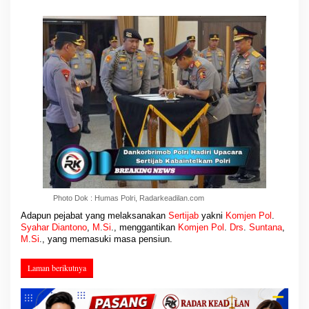
Photo Dok : Humas Polri, Radarkeadilan.com
Adapun pejabat yang melaksanakan
Sertijab
yakni
Komjen Pol
.
Syahar Diantono
,
M
.
Si
., menggantikan
Komjen
Pol
.
Drs
.
Suntana
,
M
.
Si
., yang memasuki masa pensiun.
Laman berikutnya