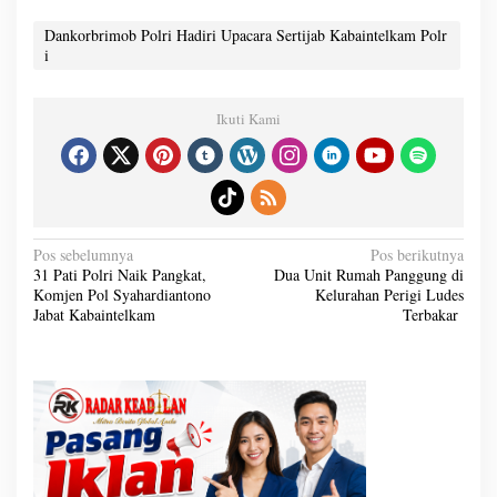
Dankorbrimob Polri Hadiri Upacara Sertijab Kabaintelkam Polr
i
Ikuti Kami
N
Pos sebelumnya
Pos berikutnya
a
31 Pati Polri Naik Pangkat,
Dua Unit Rumah Panggung di
v
Komjen Pol Syahardiantono
Kelurahan Perigi Ludes
i
g
Jabat Kabaintelkam
Terbakar
a
s
i
p
o
s