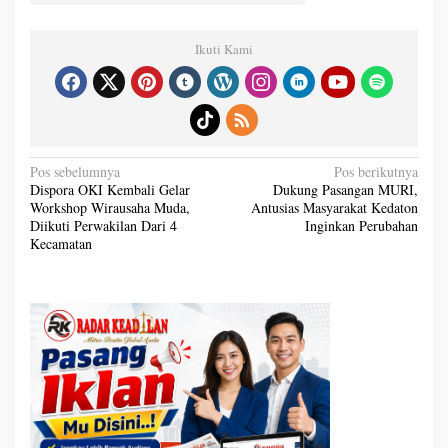
Ikuti Kami
N
Pos sebelumnya
Pos berikutnya
a
Dispora OKI Kembali Gelar
Dukung Pasangan MURI,
v
Workshop Wirausaha Muda,
Antusias Masyarakat Kedaton
i
g
Diikuti Perwakilan Dari 4
Inginkan Perubahan
a
Kecamatan
s
i
p
o
s