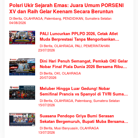
Polsri Ukir Sejarah Emas: Juara Umum PORSENI
XV dan Raih Gelar Keenam Secara Beruntun
Di Berita, OLAHRAGA, Palembang, PENDIDIKAN, Sumatera Selatan
04/08/2026
PALI Luncurkan PPLPD 2026, Cetak Atlet
Muda Berprestasi Tanpa Mengorbankan
Pendidikan
Di Berita, OLAHRAGA, PALI, PEMERINTAHAN
23/07/2026
Dini Hari Penuh Semangat, Pemkab OKI Gelar
Nobar Final Piala Dunia 2026 Bersama Ribuan
Warga
Di Berita, OKI, OLAHRAGA
20/07/2026
Meluber Hingga Luar Gedung! Nobar
Semifinal Prancis vs Spanyol di TVRI Sumsel
Memecahkan Rekor Antusiasme
Di Berita, OLAHRAGA, Palembang, Sumatera Selatan
15/07/2026
Suasana Pendopo Griya Bumi Serasan
Sekatan Bergemuruh, Bupati Muba Bersama
Ribuan Warga Nobar Laga Bersejarah Piala
Di Berita, Musi Banyuasin, OLAHRAGA
Dunia 2026
13/07/2026