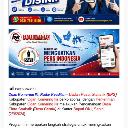
n
T
e
p
a
t
S
a
s
a
r
a
n
Post Views:
81
Badan Pusat Statistik
(
BPS
)
Ogan Komering Ilir, Radar Keadilan –
Kabupaten
Ogan Komering Ilir
berkolaborasi dengan
Pemerintah
Kabupaten
Ogan
Komering Ilir
melakukan Pencanangan
Desa
Cinta Statistik
(
Desa Cantik
)
di Kantor
Bupati OKI
,
Senin
,
(
2
/
9
/
2024
).
Program ini merupakan langkah strategis untuk meningkatkan