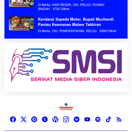
Di Berita, HARI BESAR, OKI, RELIGI, RUMAH
IBADAH
6732 Dilihat
Kendarai Sepeda Motor, Bupati Muchendi
Pantau Keamanan Malam Takbiran
Di Berita, OKI, PEMERINTAHAN, RELIGI
6389 Dilihat