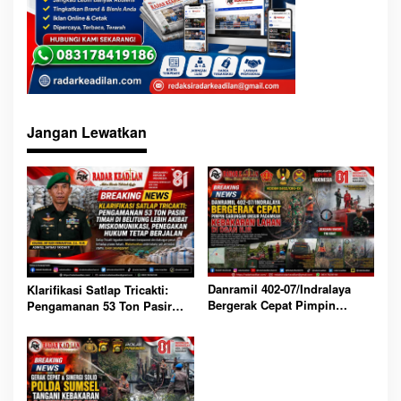
Jangan Lewatkan
Danramil 402-07/Indralaya
Klarifikasi Satlap Tricakti:
Bergerak Cepat Pimpin
Pengamanan 53 Ton Pasir
Gabungan Unsur Padamkan
Timah di Belitung Lebih
Kebakaran Lahan di Ogan Ilir
Akibat Miskomunikasi,
Penegakan Hukum Tetap
Berjalan