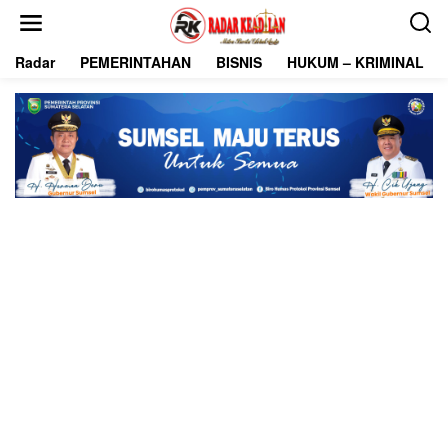
L
e
w
Radar
PEMERINTAHAN
BISNIS
HUKUM – KRIMINAL
a
t
i
k
e
k
o
n
t
e
n