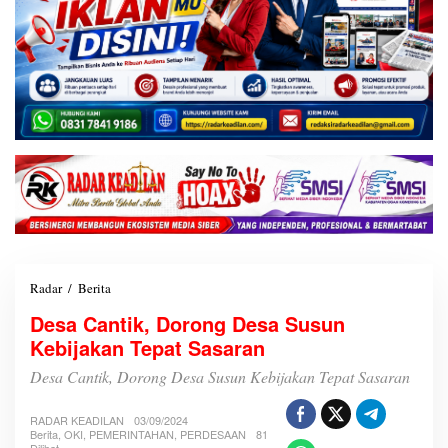
Radar
/
Berita
D
e
Desa Cantik, Dorong Desa Susun
s
Kebijakan Tepat Sasaran
a
C
Desa Cantik, Dorong Desa Susun Kebijakan Tepat Sasaran
a
n
t
RADAR KEADILAN
03/09/2024
i
Berita
,
OKI
,
PEMERINTAHAN
,
PERDESAAN
81