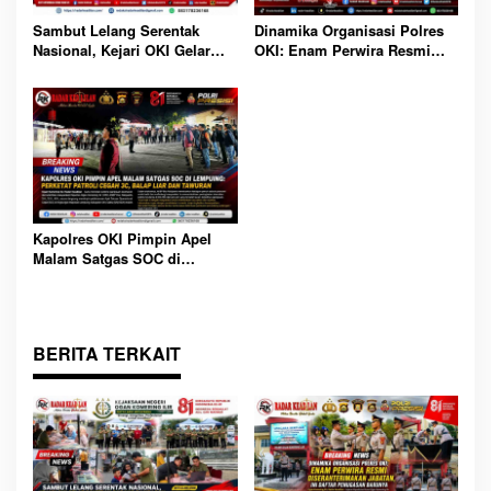
Sambut Lelang Serentak
Dinamika Organisasi Polres
Nasional, Kejari OKI Gelar
OKI: Enam Perwira Resmi
Pameran Barang Rampasan
Diserahterimakan Jabatan, Ini
dan Edukasi Masyarakat di
Daftar Penugasan Barunya
CFD Kayuagung
Kapolres OKI Pimpin Apel
Malam Satgas SOC di
Lempuing: Perketat Patroli
Cegah 3C, Balap Liar dan
Tawuran
BERITA TERKAIT