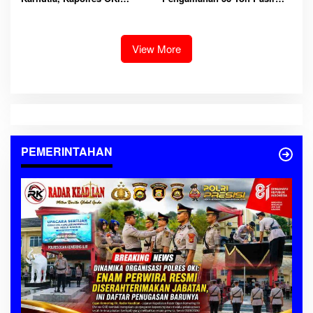
Tekankan Peran Seluruh
Timah di Belitung Lebih
Elemen Masyarakat
Akibat Miskomunikasi,
Penegakan Hukum Tetap
Berjalan
View More
PEMERINTAHAN