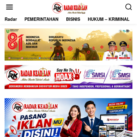
L
e
w
Radar
PEMERINTAHAN
BISNIS
HUKUM – KRIMINAL
a
t
i
k
e
k
o
n
t
e
n