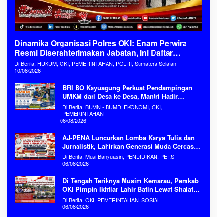
Dinamika Organisasi Polres OKI: Enam Perwira
Resmi Diserahterimakan Jabatan, Ini Daftar
Penugasan Barunya
Di Berita, HUKUM, OKI, PEMERINTAHAN, POLRI, Sumatera Selatan
10/08/2026
BRI BO Kayuagung Perkuat Pendampingan
UMKM dari Desa ke Desa, Mantri Hadir
Sebagai Mitra Penggerak Ekonomi Kerakyatan
Di Berita, BUMN - BUMD, EKONOMI, OKI,
PEMERINTAHAN
06/08/2026
AJ-PENA Luncurkan Lomba Karya Tulis dan
Jurnalistik, Lahirkan Generasi Muda Cerdas
Menjaga Aset Bangsa
Di Berita, Musi Banyuasin, PENDIDIKAN, PERS
06/08/2026
Di Tengah Teriknya Musim Kemarau, Pemkab
OKI Pimpin Ikhtiar Lahir Batin Lewat Shalat
Istisqa Memohon Turunnya Hujan
Di Berita, OKI, PEMERINTAHAN, SOSIAL
06/08/2026