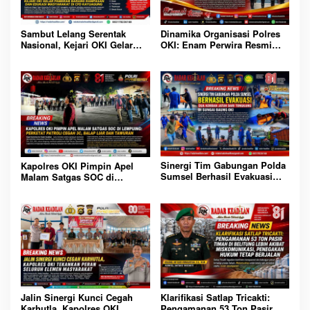
Sambut Lelang Serentak
Dinamika Organisasi Polres
Nasional, Kejari OKI Gelar
OKI: Enam Perwira Resmi
Pameran Barang Rampasan
Diserahterimakan Jabatan, Ini
dan Edukasi Masyarakat di
Daftar Penugasan Barunya
CFD Kayuagung
Sinergi Tim Gabungan Polda
Kapolres OKI Pimpin Apel
Sumsel Berhasil Evakuasi
Malam Satgas SOC di
Dua Korban Jatuh dari
Lempuing: Perketat Patroli
Tongkang di Sungai Baung
Cegah 3C, Balap Liar dan
OKI
Tawuran
Jalin Sinergi Kunci Cegah
Klarifikasi Satlap Tricakti:
Karhutla, Kapolres OKI
Pengamanan 53 Ton Pasir