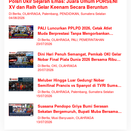
Polsri Ukir Sejarah Emas: Juara Umum PORSENI
XV dan Raih Gelar Keenam Secara Beruntun
Di Berita, OLAHRAGA, Palembang, PENDIDIKAN, Sumatera Selatan
04/08/2026
PALI Luncurkan PPLPD 2026, Cetak Atlet
Muda Berprestasi Tanpa Mengorbankan
Pendidikan
Di Berita, OLAHRAGA, PALI, PEMERINTAHAN
23/07/2026
Dini Hari Penuh Semangat, Pemkab OKI Gelar
Nobar Final Piala Dunia 2026 Bersama Ribuan
Warga
Di Berita, OKI, OLAHRAGA
20/07/2026
Meluber Hingga Luar Gedung! Nobar
Semifinal Prancis vs Spanyol di TVRI Sumsel
Memecahkan Rekor Antusiasme
Di Berita, OLAHRAGA, Palembang, Sumatera Selatan
15/07/2026
Suasana Pendopo Griya Bumi Serasan
Sekatan Bergemuruh, Bupati Muba Bersama
Ribuan Warga Nobar Laga Bersejarah Piala
Di Berita, Musi Banyuasin, OLAHRAGA
Dunia 2026
13/07/2026