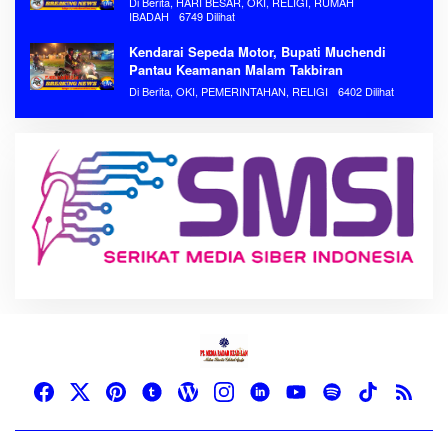
Di Berita, HARI BESAR, OKI, RELIGI, RUMAH
IBADAH
6749 Dilihat
Kendarai Sepeda Motor, Bupati Muchendi
Pantau Keamanan Malam Takbiran
Di Berita, OKI, PEMERINTAHAN, RELIGI
6402 Dilihat