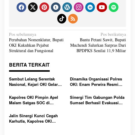
N
Pos sebelumnya
Pos berikutnya
a
Perubahan Nomenklatur, Bupati
Bantu Petani Sawit, Bupati
v
OKI Kukuhkan Pejabat
Muchendi Salurkan Sarpras Dari
i
g
Struktural dan Fungsional
BPDPKS Senilai 11,9 Miliar
a
s
i
BERITA TERKAIT
p
o
s
Sambut Lelang Serentak
Dinamika Organisasi Polres
Nasional, Kejari OKI Gelar
OKI: Enam Perwira Resmi
Pameran Barang Rampasan
Diserahterimakan Jabatan, Ini
dan Edukasi Masyarakat di
Daftar Penugasan Barunya
Kapolres OKI Pimpin Apel
Sinergi Tim Gabungan Polda
CFD Kayuagung
Malam Satgas SOC di
Sumsel Berhasil Evakuasi
Lempuing: Perketat Patroli
Dua Korban Jatuh dari
Cegah 3C, Balap Liar dan
Tongkang di Sungai Baung
Jalin Sinergi Kunci Cegah
Tawuran
OKI
Karhutla, Kapolres OKI
Tekankan Peran Seluruh
Elemen Masyarakat