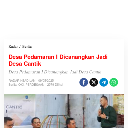
Radar
/
Berita
D
e
Desa Pedamaran I Dicanangkan Jadi
s
Desa Cantik
a
P
Desa Pedamaran I Dicanangkan Jadi Desa Cantik
e
d
RADAR KEADILAN
09/05/2025
a
Berita
,
OKI
,
PERDESAAN
2579 Dilihat
m
a
r
a
n
I
D
i