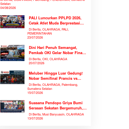
Selatan
04/08/2026
PALI Luncurkan PPLPD 2026,
Cetak Atlet Muda Berprestasi
Tanpa Mengorbankan
Di Berita, OLAHRAGA, PALI,
Pendidikan
PEMERINTAHAN
23/07/2026
Dini Hari Penuh Semangat,
Pemkab OKI Gelar Nobar Final
Piala Dunia 2026 Bersama
Di Berita, OKI, OLAHRAGA
Ribuan Warga
20/07/2026
Meluber Hingga Luar Gedung!
Nobar Semifinal Prancis vs
Spanyol di TVRI Sumsel
Di Berita, OLAHRAGA, Palembang,
Memecahkan Rekor Antusiasme
Sumatera Selatan
15/07/2026
Suasana Pendopo Griya Bumi
Serasan Sekatan Bergemuruh,
Bupati Muba Bersama Ribuan
Di Berita, Musi Banyuasin, OLAHRAGA
Warga Nobar Laga Bersejarah
13/07/2026
Piala Dunia 2026