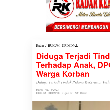
Radar
/
HUKUM - KRIMINAL
D
i
Diduga Terjadi Tin
d
u
Terhadap Anak, DP
g
a
Warga Korban
T
e
r
Diduga Terjadi Tindak Pidana Kekerasan Te
j
Rayik
03/11/2023
a
HUKUM - KRIMINAL
,
Ogan Ilir
185 Dilihat
d
i
T
i