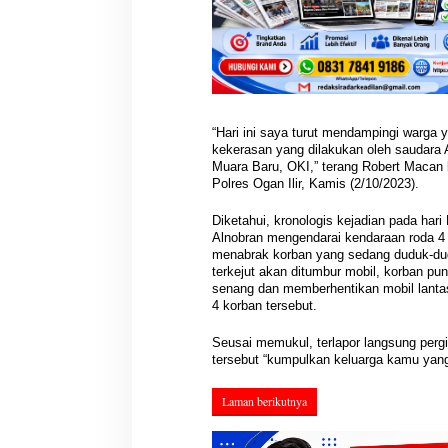
“Hari ini saya turut mendampingi warga 
kekerasan yang dilakukan oleh saudara 
Muara Baru, OKI,” terang Robert Macan
Polres Ogan Ilir, Kamis (2/10/2023).
PWI Sumsel Tinda
Hasil Reses III DPRD Muba
Diketahui, kronologis kejadian pada hari 
Keputusan Pusat,
Disampaikan ke Paripurna,
Alnobran mengendarai kendaraan roda 4 j
Ditunjuk Pimpin 
Aspirasi Masyarakat Siap Jadi
Di Berita, OKU Selatan, P
Di Berita, DPRD, Musi Banyuasin, PEMERINTAHAN,
menabrak korban yang sedang duduk-dudu
Siapkan Konferka
PERS, PWI, Sumatera Selat
Acuan Pembangunan Daerah
POLITIK, Sumatera Selatan
|
04/08/2026
terkejut akan ditumbur mobil, korban pun
senang dan memberhentikan mobil lant
4 korban tersebut.
Seusai memukul, terlapor langsung per
tersebut “kumpulkan keluarga kamu yan
Laman berikutnya