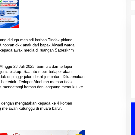
yang diduga menjadi korban Tindak pidana
Alnobran dkk anak dari bapak Alwadi warga
 kepada awak media di ruangan Satreskrim
k Lanjut
Reses Ke-II DPRD PALI Dapil I A
Minggu 23 Juli 2023, bermula dari terlapor
 Ishak Nasroni
Talang Ubi: Aspirasi Peningkatan
enis pickup. Saat itu mobil terlapor akan
PWI OKU Selatan
Insentif RT/RW Menjadi Sorotan
alembang, PENDIDIKAN,
Di Berita, DPRD, PALI, PEMERINTAHAN,
k di pinggir jalan dekat jembatan. Dikarenakan
p IV
an
|
03/08/2026
Utama Masyarakat
POLITIK
|
03/08/2026
 berteriak. Terlapor Alnobran merasa tidak
as mendatangi korban dan langsung memukul ke
gi dengan mengatakan kepada ke 4 korban
g melawan kutunggu di muara baru”.