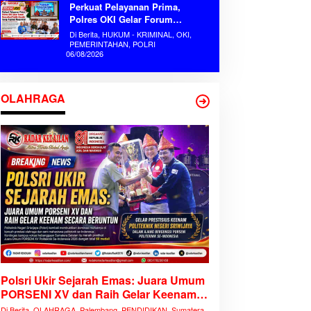
Perkuat Pelayanan Prima,
Polres OKI Gelar Forum
Konsultasi Publik Mandiri Serap
Di Berita, HUKUM - KRIMINAL, OKI,
Aspirasi Masyarakat
PEMERINTAHAN, POLRI
06/08/2026
OLAHRAGA
Polsri Ukir Sejarah Emas: Juara Umum
PORSENI XV dan Raih Gelar Keenam
Secara Beruntun
Di Berita, OLAHRAGA, Palembang, PENDIDIKAN, Sumatera