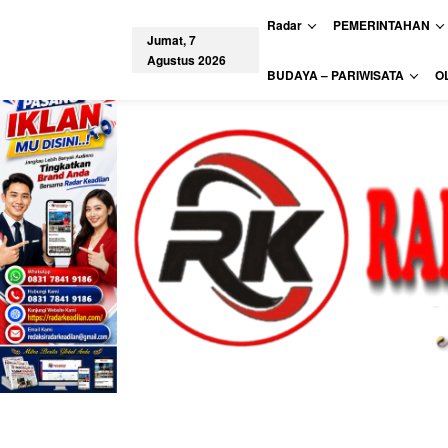
L
Radar
PEMERINTAHAN
e
Jumat, 7
w
Agustus 2026
a
tutup
BUDAYA – PARIWISATA
O
t
i
k
e
k
o
n
t
e
n