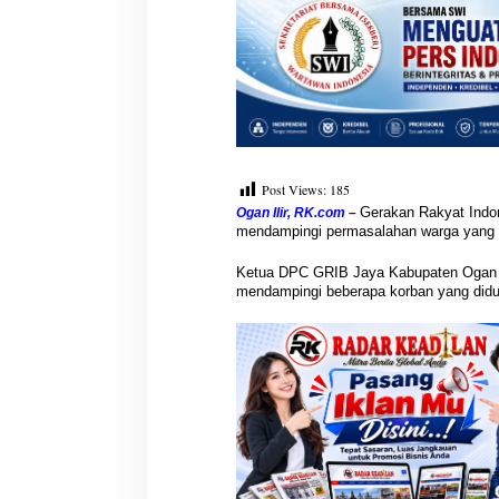
i
W
a
r
g
a
K
o
r
Post Views:
185
b
a
Gerakan Rakyat Indon
Ogan Ilir, RK.com –
n
mendampingi permasalahan warga yang m
Ketua DPC GRIB Jaya Kabupaten Ogan Il
mendampingi beberapa korban yang didu