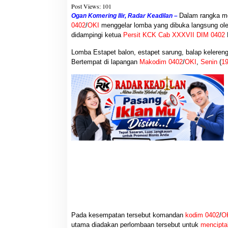
a
Post Views:
101
h
Dalam rangka m
Ogan Komering Ilir, Radar Keadilan –
m
0402
/
OKI
menggelar lomba yang dibuka langsung o
i
didampingi ketua
Persit
KCK Cab XXXVII DIM 0402
N
Lomba Estapet balon, estapet sarung, balap kelereng,
Bertempat di lapangan
Makodim 0402
/
OKI
,
Senin
(
1
Pada kesempatan tersebut komandan
kodim 0402
/
O
utama diadakan perlombaan tersebut untuk
mencipta