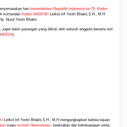
enyemarakan hari
kemerdekaan Republik Indonesia ke-79
,
Kodim
leh komandan
Kodim
0402
/
OKI
Letkol Inf Yontri Bhakti,S.H., M.H
y. Nurul Yontri Bhakti.
 joget balon pasangan yang diikuti oleh seluruh anggota beserta istri
9
/
8
/
2024
).
KI
Letkol Inf Yontri Bhakti,S.H., M.H mengungkapkan bahwa tujuan
kan
suatu
momen Harmonisasi
, keakraban dan kekeluargaan serta