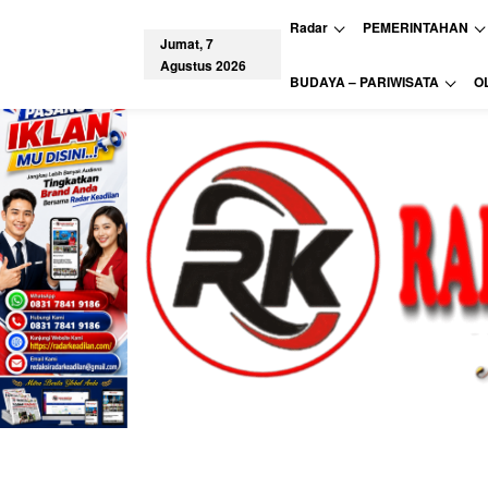
L
Radar
PEMERINTAHAN
e
Jumat, 7
w
Agustus 2026
a
tutup
BUDAYA – PARIWISATA
O
t
i
k
e
k
o
n
t
e
n