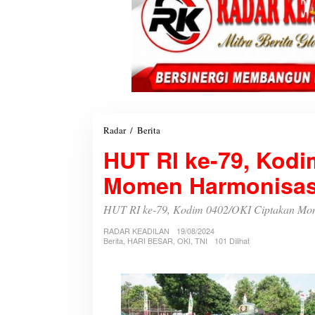
Radar
/
Berita
H
U
HUT RI ke-79, Kodi
T
R
Momen Harmonisasi 
I
k
e
HUT RI ke-79, Kodim 0402/OKI Ciptakan Mom
-
RADAR KEADILAN
7
19/08/2024
Berita
,
HARI BESAR
,
OKI
,
TNI
101 Dilihat
9
,
K
o
d
i