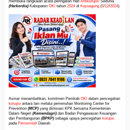
membuka rangkaian acara peringatan Hari
Antikorupsi
Sedunia
(Harkordia)
Kabupaten
OKI
tahun
2024
di
Kayuagung
(
5
/
12
/
2024
).
Asmar menambahkan, komitmen Pemkab
OKI
dalam pencegahan
korupsi
antara lain melalui pemenuhan Monitoring Center for
Prevention
(MCP)
yang diinisiasi KPK bersama Kementerian
Dalam Negeri
(Kemendagri)
dan Badan Pengawasan Keuangan
dan Pembangunan
(BPKP)
sebagai upaya pencegahan
korupsi
pada
Pemerintah
Daerah.