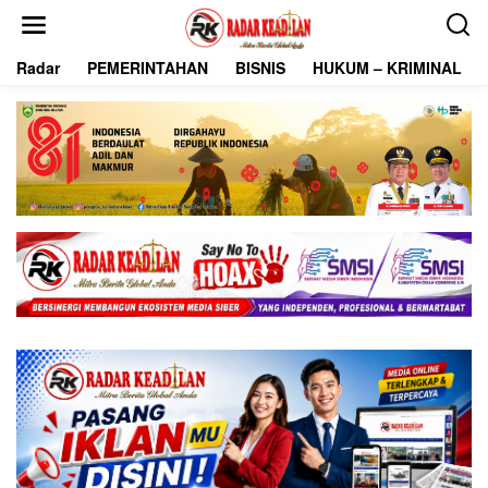
L
e
w
Radar
PEMERINTAHAN
BISNIS
HUKUM – KRIMINAL
a
t
i
k
e
k
o
n
t
e
n