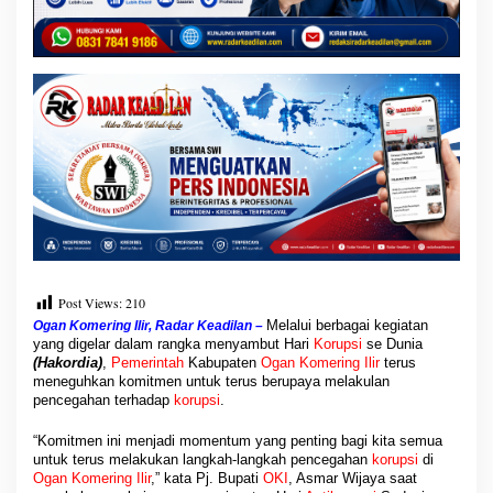
e
g
a
h
D
i
n
i
K
o
r
u
p
s
i
Post Views:
210
Melalui berbagai kegiatan
Ogan Komering Ilir, Radar Keadilan –
yang digelar dalam rangka menyambut Hari
Korupsi
se Dunia
(Hakordia)
,
Pemerintah
Kabupaten
Ogan Komering Ilir
terus
meneguhkan komitmen untuk terus berupaya melakulan
pencegahan terhadap
korupsi
.
“Komitmen ini menjadi momentum yang penting bagi kita semua
untuk terus melakukan langkah-langkah pencegahan
korupsi
di
Ogan Komering Ilir
,” kata Pj. Bupati
OKI
, Asmar Wijaya saat