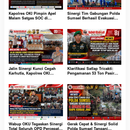
Sinergi Tim Gabungan Polda
Kapolres OKI Pimpin Apel
Sumsel Berhasil Evakuasi
Malam Satgas SOC di
Dua Korban Jatuh dari
Lempuing: Perketat Patroli
Tongkang di Sungai Baung
Cegah 3C, Balap Liar dan
OKI
Tawuran
Jalin Sinergi Kunci Cegah
Klarifikasi Satlap Tricakti:
Karhutla, Kapolres OKI
Pengamanan 53 Ton Pasir
Tekankan Peran Seluruh
Timah di Belitung Lebih
Elemen Masyarakat
Akibat Miskomunikasi,
Penegakan Hukum Tetap
Berjalan
Gerak Cepat & Sinergi Solid
Wabup OKU Tegaskan Sinergi
Polda Sumsel Tangani
Total Seluruh OPD Percepat