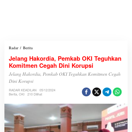
Radar
/
Berita
J
e
Jelang Hakordia, Pemkab OKI Teguhkan
l
Komitmen Cegah Dini Korupsi
a
n
Jelang Hakordia, Pemkab OKI Teguhkan Komitmen Cegah
g
H
Dini Korupsi
a
RADAR KEADILAN
k
05/12/2024
Berita
,
OKI
210 Dilihat
o
r
d
i
a
,
P