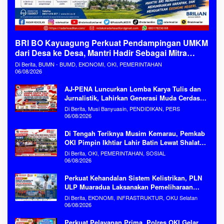
BRI BO Kayuagung Perkuat Pendampingan UMKM
dari Desa ke Desa, Mantri Hadir Sebagai Mitra
Penggerak Ekonomi Kerakyatan
Di Berita, BUMN - BUMD, EKONOMI, OKI, PEMERINTAHAN
06/08/2026
AJ-PENA Luncurkan Lomba Karya Tulis dan
Jurnalistik, Lahirkan Generasi Muda Cerdas
Menjaga Aset Bangsa
Di Berita, Musi Banyuasin, PENDIDIKAN, PERS
06/08/2026
Di Tengah Teriknya Musim Kemarau, Pemkab
OKI Pimpin Ikhtiar Lahir Batin Lewat Shalat
Istisqa Memohon Turunnya Hujan
Di Berita, OKI, PEMERINTAHAN, SOSIAL
06/08/2026
Perkuat Kehandalan Sistem Kelistrikan, PLN
ULP Muaradua Laksanakan Pemeliharaan
ROW dan HAR Konstruksi Gabungan Secara
Di Berita, EKONOMI, INFRASTRUKTUR, OKU Selatan
Terpadu
06/08/2026
Perkuat Pelayanan Prima, Polres OKI Gelar