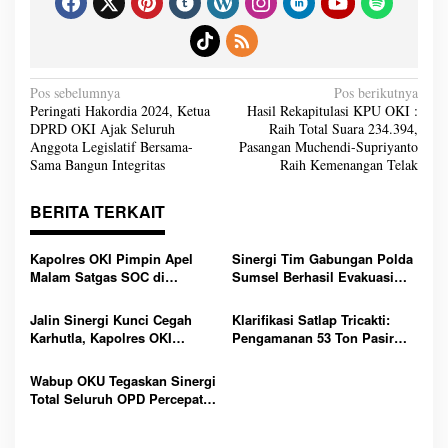
N
Pos sebelumnya
Pos berikutnya
a
Peringati Hakordia 2024, Ketua
Hasil Rekapitulasi KPU OKI :
v
DPRD OKI Ajak Seluruh
Raih Total Suara 234.394,
i
g
Anggota Legislatif Bersama-
Pasangan Muchendi-Supriyanto
a
Sama Bangun Integritas
Raih Kemenangan Telak
s
i
p
o
BERITA TERKAIT
s
Kapolres OKI Pimpin Apel
Sinergi Tim Gabungan Polda
Malam Satgas SOC di
Sumsel Berhasil Evakuasi
Lempuing: Perketat Patroli
Dua Korban Jatuh dari
Cegah 3C, Balap Liar dan
Tongkang di Sungai Baung
Jalin Sinergi Kunci Cegah
Klarifikasi Satlap Tricakti:
Tawuran
OKI
Karhutla, Kapolres OKI
Pengamanan 53 Ton Pasir
Tekankan Peran Seluruh
Timah di Belitung Lebih
Elemen Masyarakat
Akibat Miskomunikasi,
Wabup OKU Tegaskan Sinergi
Penegakan Hukum Tetap
Total Seluruh OPD Percepat
Berjalan
Pengentasan Kemiskinan
Lewat Program Strategis 3