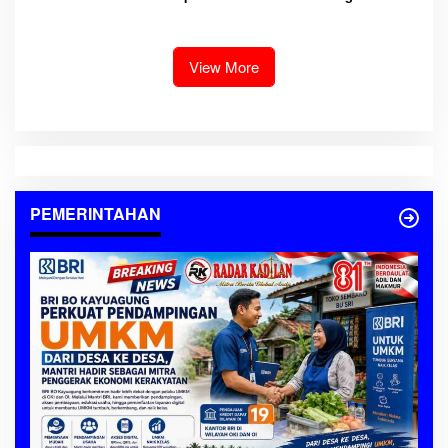
Kebakaran 4 Rumah di OKI,
Pengentasan Kemiskinan
Tanpa Korban Jiwa
Lewat Program Strategis 3
Juta Rumah
View More
PEMERINTAHAN