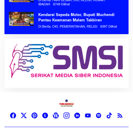
IBADAH
6749 Dilihat
Kendarai Sepeda Motor, Bupati Muchendi
Pantau Keamanan Malam Takbiran
Di Berita, OKI, PEMERINTAHAN, RELIGI
6397 Dilihat