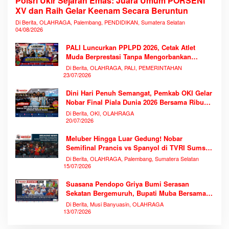
Polsri Ukir Sejarah Emas: Juara Umum PORSENI
XV dan Raih Gelar Keenam Secara Beruntun
Di Berita, OLAHRAGA, Palembang, PENDIDIKAN, Sumatera Selatan
04/08/2026
PALI Luncurkan PPLPD 2026, Cetak Atlet
Muda Berprestasi Tanpa Mengorbankan
Pendidikan
Di Berita, OLAHRAGA, PALI, PEMERINTAHAN
23/07/2026
Dini Hari Penuh Semangat, Pemkab OKI Gelar
Nobar Final Piala Dunia 2026 Bersama Ribuan
Warga
Di Berita, OKI, OLAHRAGA
20/07/2026
Meluber Hingga Luar Gedung! Nobar
Semifinal Prancis vs Spanyol di TVRI Sumsel
Memecahkan Rekor Antusiasme
Di Berita, OLAHRAGA, Palembang, Sumatera Selatan
15/07/2026
Suasana Pendopo Griya Bumi Serasan
Sekatan Bergemuruh, Bupati Muba Bersama
Ribuan Warga Nobar Laga Bersejarah Piala
Di Berita, Musi Banyuasin, OLAHRAGA
Dunia 2026
13/07/2026