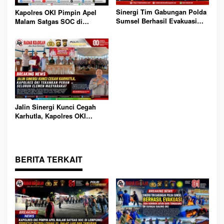
Sinergi Tim Gabungan Polda
Kapolres OKI Pimpin Apel
Sumsel Berhasil Evakuasi
Malam Satgas SOC di
Dua Korban Jatuh dari
Lempuing: Perketat Patroli
Tongkang di Sungai Baung
Cegah 3C, Balap Liar dan
OKI
Tawuran
Jalin Sinergi Kunci Cegah
Karhutla, Kapolres OKI
Tekankan Peran Seluruh
Elemen Masyarakat
BERITA TERKAIT