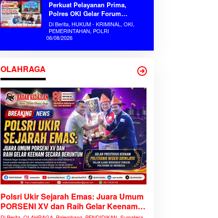
Perkuat Pelayanan Prima,
Polres OKI Gelar Forum
Konsultasi Publik Mandiri Serap
Di Berita, HUKUM - KRIMINAL, OKI,
Aspirasi Masyarakat
PEMERINTAHAN, POLRI
06/08/2026
OLAHRAGA
Polsri Ukir Sejarah Emas: Juara Umum
PORSENI XV dan Raih Gelar Keenam
Secara Beruntun
Di Berita, OLAHRAGA, Palembang, PENDIDIKAN, Sumatera