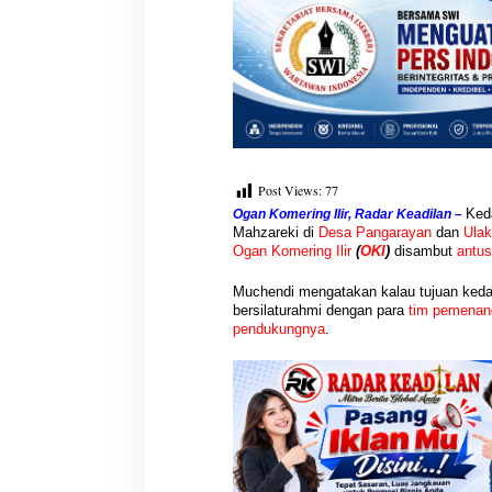
s
e
n
Post Views:
77
Ked
Ogan Komering Ilir, Radar Keadilan –
Mahzareki di
Desa
Pangarayan
dan
Ulak
Ogan
Komering Ilir
(
OKI
)
disambut
antus
Muchendi mengatakan kalau tujuan ked
bersilaturahmi dengan para
tim pemenan
pendukungnya
.