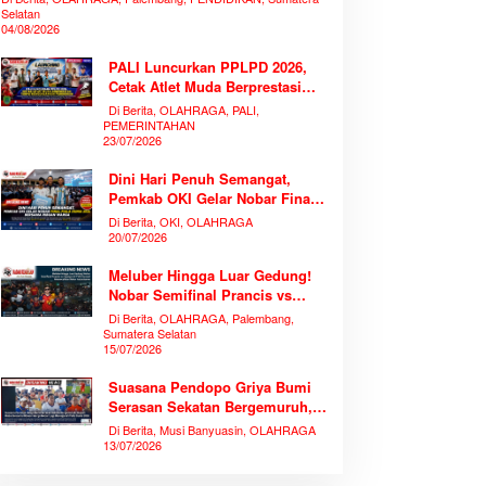
Selatan
04/08/2026
PALI Luncurkan PPLPD 2026,
Cetak Atlet Muda Berprestasi
Tanpa Mengorbankan
Di Berita, OLAHRAGA, PALI,
Pendidikan
PEMERINTAHAN
23/07/2026
Dini Hari Penuh Semangat,
Pemkab OKI Gelar Nobar Final
Piala Dunia 2026 Bersama
Di Berita, OKI, OLAHRAGA
Ribuan Warga
20/07/2026
Meluber Hingga Luar Gedung!
Nobar Semifinal Prancis vs
Spanyol di TVRI Sumsel
Di Berita, OLAHRAGA, Palembang,
Memecahkan Rekor Antusiasme
Sumatera Selatan
15/07/2026
Suasana Pendopo Griya Bumi
Serasan Sekatan Bergemuruh,
Bupati Muba Bersama Ribuan
Di Berita, Musi Banyuasin, OLAHRAGA
Warga Nobar Laga Bersejarah
13/07/2026
Piala Dunia 2026