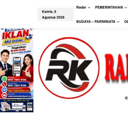
L
Radar
PEMERINTAHAN
e
Kamis, 6
w
Agustus 2026
a
tutup
BUDAYA – PARIWISATA
O
t
i
k
e
k
o
n
t
e
n