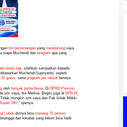
engan
tim pemenangan
yang
mendukung
saya.
hu siapa Muchendi dan
program
apa yang
k Lanjut
Reses Ke-II DPRD PALI Dapil I A
 Ishak Nasroni
Talang Ubi: Aspirasi Peningkatan
atu bulan lagi
, silahkan sampaikan kepada
PWI OKU Selatan
Insentif RT/RW Menjadi Sorotan
alembang, PENDIDIKAN,
Di Berita, DPRD, PALI, PEMERINTAHAN,
ditawarkan Muchendi-Supriyanto, seperti
p IV
an
|
03/08/2026
Utama Masyarakat
POLITIK
|
03/08/2026
JS gratis
, serta
program pro rakyat
lainnya.
ng
oleh
banyak partai besar
. Di
DPRD Provinsi
da istri saya, Ike Meilina. Begitu juga di
DPR RI
,
Tidak mungkin istri saya dan Pak Ishak Mekki
Bupati OKI
,” ujarnya.
ng Lubuk
dirinya bisa
menang 70 persen
.
tetangga dan kerabat yang belum bisa hadir