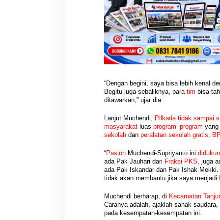
“Dengan begini, saya bisa lebih kenal d
Begitu juga sebaliknya, para
tim
bisa ta
ditawarkan,” ujar dia.
PWI Sumsel Tinda
Hasil Reses III DPRD Muba
Keputusan Pusat,
Disampaikan ke Paripurna,
Lanjut Muchendi,
Pilkada tidak sampai s
Ditunjuk Pimpin 
Aspirasi Masyarakat Siap Jadi
Di Berita, OKU Selatan, P
Di Berita, DPRD, Musi Banyuasin, PEMERINTAHAN,
masyarakat
luas
program
–
program
yang 
Siapkan Konferka
PERS, PWI, Sumatera Selat
Acuan Pembangunan Daerah
POLITIK, Sumatera Selatan
|
04/08/2026
sekolah
dan
peralatan sekolah gratis
,
BP
“
Paslon
Muchendi-Supriyanto ini
diduku
ada Pak Jauhari dari
Fraksi PKS
, juga a
ada Pak Iskandar dan Pak Ishak Mekki. 
tidak akan membantu jika saya menjadi
Muchendi berharap, di
Kecamatan
Tanju
Caranya adalah, ajaklah sanak saudara, 
pada kesempatan-kesempatan ini.