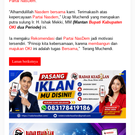
Partai
NasDem
.
“Alhamdulillah
Nasdem bersama
kami. Terimakasih atas
kepercayaan
Partai
Nasdem
,” Ucap Muchendi yang merupakan
putra sulung Ir. H. Ishak Mekki, MM
(Mantan
Bupati Kabupaten
OKI
dua Periode)
ini.
Ia mengaku
Rekomendasi
dari
Partai
NasDem
jadi motivasi
tersendiri. “Prinsip kita kebersamaan, karena
membangun
dan
majukan OKI
ini adalah tugas
Bersama
,” Terang Muchendi.
Laman berikutnya