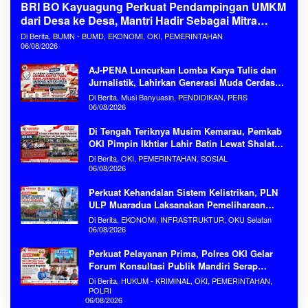
BRI BO Kayuagung Perkuat Pendampingan UMKM
dari Desa ke Desa, Mantri Hadir Sebagai Mitra
Penggerak Ekonomi Kerakyatan
Di Berita, BUMN - BUMD, EKONOMI, OKI, PEMERINTAHAN
06/08/2026
AJ-PENA Luncurkan Lomba Karya Tulis dan
Jurnalistik, Lahirkan Generasi Muda Cerdas
Menjaga Aset Bangsa
Di Berita, Musi Banyuasin, PENDIDIKAN, PERS
06/08/2026
Di Tengah Teriknya Musim Kemarau, Pemkab
OKI Pimpin Ikhtiar Lahir Batin Lewat Shalat
Istisqa Memohon Turunnya Hujan
Di Berita, OKI, PEMERINTAHAN, SOSIAL
06/08/2026
Perkuat Kehandalan Sistem Kelistrikan, PLN
ULP Muaradua Laksanakan Pemeliharaan
ROW dan HAR Konstruksi Gabungan Secara
Di Berita, EKONOMI, INFRASTRUKTUR, OKU Selatan
Terpadu
06/08/2026
Perkuat Pelayanan Prima, Polres OKI Gelar
Forum Konsultasi Publik Mandiri Serap
Aspirasi Masyarakat
Di Berita, HUKUM - KRIMINAL, OKI, PEMERINTAHAN,
POLRI
06/08/2026