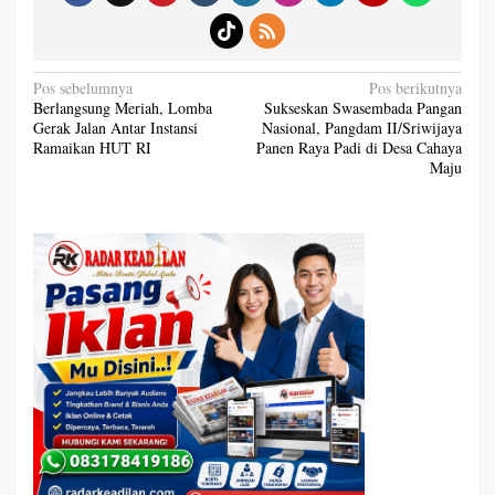
N
Pos sebelumnya
Pos berikutnya
a
Berlangsung Meriah, Lomba
Sukseskan Swasembada Pangan
v
Gerak Jalan Antar Instansi
Nasional, Pangdam II/Sriwijaya
i
g
Ramaikan HUT RI
Panen Raya Padi di Desa Cahaya
a
Maju
s
i
p
o
s