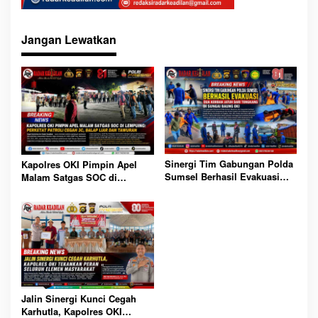
Jangan Lewatkan
Sinergi Tim Gabungan Polda
Kapolres OKI Pimpin Apel
Sumsel Berhasil Evakuasi
Malam Satgas SOC di
Dua Korban Jatuh dari
Lempuing: Perketat Patroli
Tongkang di Sungai Baung
Cegah 3C, Balap Liar dan
OKI
Tawuran
Jalin Sinergi Kunci Cegah
Karhutla, Kapolres OKI