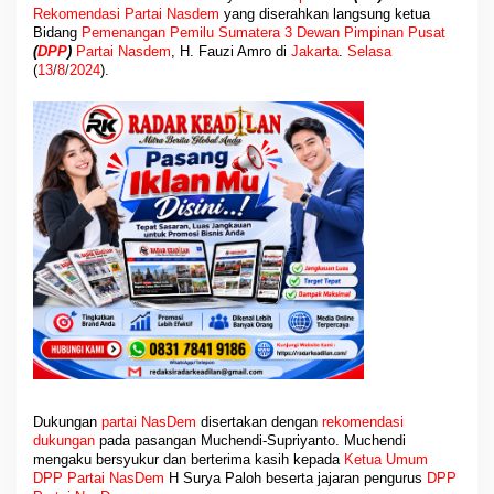
Rekomendasi Partai
Nasdem
yang diserahkan langsung ketua
Bidang
Pemenangan
Pemilu
Sumatera 3
Dewan Pimpinan Pusat
(
DPP
)
Partai
Nasdem
, H. Fauzi Amro di
Jakarta
.
Selasa
(
13
/
8
/
2024
).
Dukungan
partai NasDem
disertakan dengan
rekomendasi
dukungan
pada pasangan Muchendi-Supriyanto. Muchendi
mengaku bersyukur dan berterima kasih kepada
Ketua Umum
DPP Partai NasDem
H Surya Paloh beserta jajaran pengurus
DPP