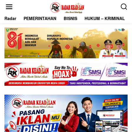
L
e
w
Radar
PEMERINTAHAN
BISNIS
HUKUM – KRIMINAL
a
t
i
k
e
k
o
n
t
e
n