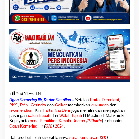
P
i
l
k
a
d
a
2
0
2
4
Post Views:
154
Setelah
Partai
Demokrat
,
Ogan Komering Ilir, Radar Keadilan –
PKS
,
PAN
,
Gerindra
dan
Golkar
memberikan
dukungan
dan
rekomendasi
. Kini
Partai
NasDem
juga memilih dan menjagokan
pasangan
calon Bupati
dan
Wakil Bupati
H Muchendi Mahzareki-
Supriyanto
pada
Pemilihan Kepala Daerah
(
Pilkada
)
Kabupaten
Ogan Komering Ilir
(
OKI
)
2024
.
Hal tersebut telah diserahkannya
surat
keputusan
(
SK
)