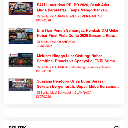
PALI Luncurkan PPLPD 2026, Cetak Atlet
Muda Berprestasi Tanpa Mengorbankan
Pendidikan
Di Berita, OLAHRAGA, PALI, PEMERINTAHAN
23/07/2026
Dini Hari Penuh Semangat, Pemkab OKI Gelar
Nobar Final Piala Dunia 2026 Bersama Ribuan
Warga
Di Berita, OKI, OLAHRAGA
20/07/2026
Meluber Hingga Luar Gedung! Nobar
Semifinal Prancis vs Spanyol di TVRI Sumsel
Memecahkan Rekor Antusiasme
Di Berita, OLAHRAGA, Palembang, Sumatera Selatan
15/07/2026
Suasana Pendopo Griya Bumi Serasan
Sekatan Bergemuruh, Bupati Muba Bersama
Ribuan Warga Nobar Laga Bersejarah Piala
Di Berita, Musi Banyuasin, OLAHRAGA
Dunia 2026
13/07/2026
POLITIK