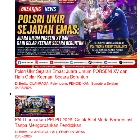
Polsri Ukir Sejarah Emas: Juara Umum PORSENI XV dan
Raih Gelar Keenam Secara Beruntun
Di Berita, OLAHRAGA, Palembang, PENDIDIKAN, Sumatera Selatan
04/08/2026
PALI Luncurkan PPLPD 2026, Cetak Atlet Muda Berprestasi
Tanpa Mengorbankan Pendidikan
Di Berita, OLAHRAGA, PALI, PEMERINTAHAN
23/07/2026