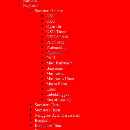
Nasional
Regional
Sumatera Selatan
OKI
OKU
Ogan Ilir
OKU Timur
OKU Selatan
Palembang
Prabumulih
Pagaralam
PALI
Musi Banyuasin
Banyuasin
Musirawas
Musirawas Utara
Muara Enim
Lahat
Lubuklinggau
Empat Lawang
Sumatera Utara
Sumatera Barat
Nanggroe Aceh Darussalam
Bengkulu
Kepulauan Riau