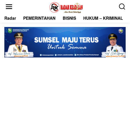
L
e
w
Radar
PEMERINTAHAN
BISNIS
HUKUM – KRIMINAL
a
t
i
k
e
k
o
n
t
e
n