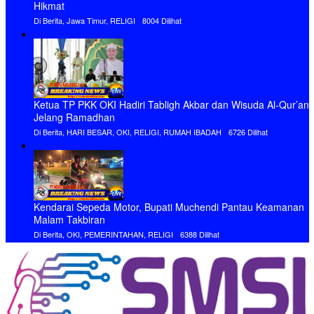
Hikmat
Di Berita, Jawa Timur, RELIGI
8004 Dilihat
Ketua TP PKK OKI Hadiri Tabligh Akbar dan Wisuda Al-Qur’an
Jelang Ramadhan
Di Berita, HARI BESAR, OKI, RELIGI, RUMAH IBADAH
6726 Dilihat
Kendarai Sepeda Motor, Bupati Muchendi Pantau Keamanan
Malam Takbiran
Di Berita, OKI, PEMERINTAHAN, RELIGI
6388 Dilihat