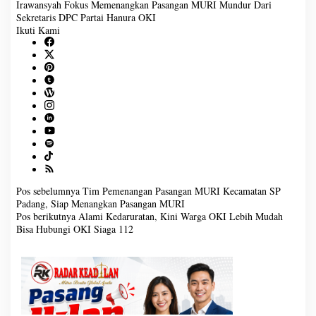
Irawansyah Fokus Memenangkan Pasangan MURI
Mundur Dari
Sekretaris DPC Partai Hanura OKI
Ikuti Kami
Pos sebelumnya
Tim Pemenangan Pasangan MURI Kecamatan SP
N
Padang, Siap Menangkan Pasangan MURI
a
Pos berikutnya
Alami Kedaruratan, Kini Warga OKI Lebih Mudah
v
Bisa Hubungi OKI Siaga 112
i
g
a
s
i
p
o