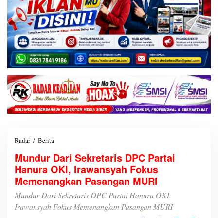
Radar
/
Berita
M
u
Mundur Dari Sekretaris DPC Partai
n
Hanura OKI, Irawansyah Fokus
d
u
Memenangkan Pasangan MURI
r
D
Mundur Dari Sekretaris DPC Partai Hanura OKI,
a
Irawansyah Fokus Memenangkan Pasangan MURI
r