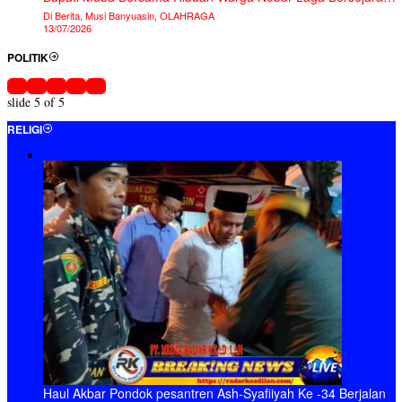
Piala Dunia 2026
Di Berita, Musi Banyuasin, OLAHRAGA
13/07/2026
POLITIK
slide
5
of 5
RELIGI
Haul Akbar Pondok pesantren Ash-Syafiiyah Ke -34 Berjalan