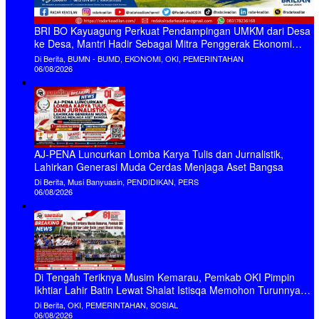
BRI BO Kayuagung Perkuat Pendampingan UMKM dari Desa
ke Desa, Mantri Hadir Sebagai Mitra Penggerak Ekonomi
Kerakyatan
Di Berita, BUMN - BUMD, EKONOMI, OKI, PEMERINTAHAN
06/08/2026
AJ-PENA Luncurkan Lomba Karya Tulis dan Jurnalistik,
Lahirkan Generasi Muda Cerdas Menjaga Aset Bangsa
Di Berita, Musi Banyuasin, PENDIDIKAN, PERS
06/08/2026
Di Tengah Teriknya Musim Kemarau, Pemkab OKI Pimpin
Ikhtiar Lahir Batin Lewat Shalat Istisqa Memohon Turunnya
Hujan
Di Berita, OKI, PEMERINTAHAN, SOSIAL
06/08/2026