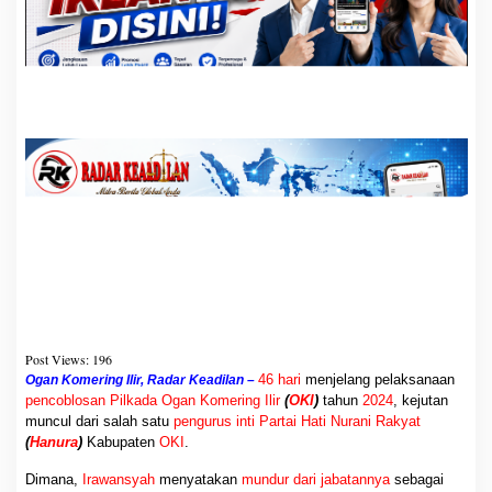
a
O
K
I
,
I
r
a
w
a
n
s
y
a
h
F
o
k
Post Views:
196
u
s
46 hari
menjelang pelaksanaan
Ogan Komering Ilir, Radar Keadilan –
M
pencoblosan Pilkada Ogan Komering Ilir
(
OKI
)
tahun
2024
, kejutan
e
muncul dari salah satu
pengurus inti
Partai Hati
Nurani Rakyat
m
(
Hanura
)
Kabupaten
OKI
.
e
n
Dimana,
Irawansyah
menyatakan
mundur dari jabatannya
sebagai