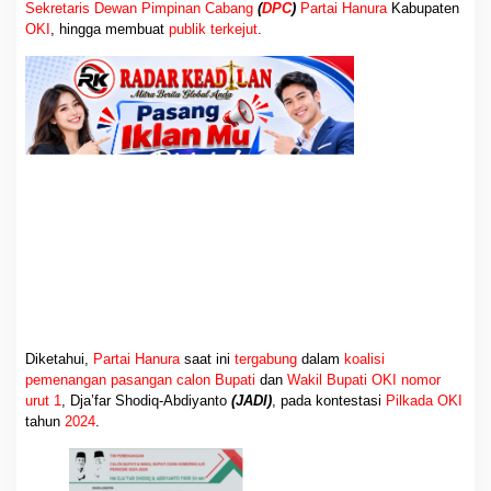
a
Sekretaris Dewan Pimpinan Cabang
(
DPC
)
Partai Hanura
Kabupaten
n
OKI
, hingga membuat
publik terkejut
.
g
k
a
n
P
a
s
a
n
g
a
n
M
U
R
I
Diketahui,
Partai Hanura
saat ini
tergabung
dalam
koalisi
pemenangan
pasangan calon Bupati
dan
Wakil Bupati
OKI nomor
urut 1
, Dja’far Shodiq-Abdiyanto
(JADI)
, pada kontestasi
Pilkada OKI
tahun
2024
.