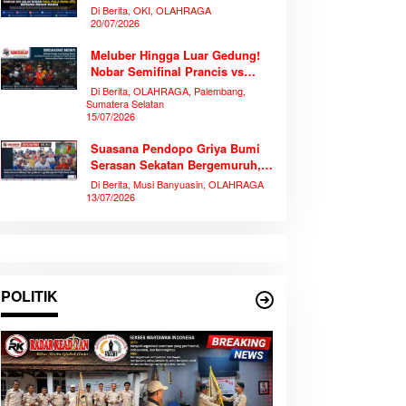
Piala Dunia 2026 Bersama
Di Berita, OKI, OLAHRAGA
Ribuan Warga
20/07/2026
Meluber Hingga Luar Gedung!
Nobar Semifinal Prancis vs
Spanyol di TVRI Sumsel
Di Berita, OLAHRAGA, Palembang,
Memecahkan Rekor Antusiasme
Sumatera Selatan
15/07/2026
Suasana Pendopo Griya Bumi
Serasan Sekatan Bergemuruh,
Bupati Muba Bersama Ribuan
Di Berita, Musi Banyuasin, OLAHRAGA
Warga Nobar Laga Bersejarah
13/07/2026
Piala Dunia 2026
POLITIK