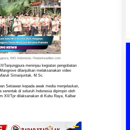
Bahlil Lahadalia Minta Golkar
PALI Dapil I A
Sumsel Tambah Kursi Pemilu:
asi Peningkatan
Kader Wajib Dekat Rakyat dan
njadi Sorotan
Di Berita, Palembang, PARPOL, PEMERINTAHAN,
EMERINTAHAN,
Perjuangkan Aspirasi
POLITIK, Sumatera Selatan
|
03/08/2026
t
ngpura, IMO Indonesia / Radarkeadilan.com
/Tanjungpura meninjau kegiatan pengobatan
Mangrove dilanjutkan melaksanakan video
Maruli Simanjuntak, M.Sc.
wan Setiawan kepada awak media menjelaskan,
 serentak di seluruh Indonesia dipimpin oleh
am XII/Tpr dilaksanakan di Kubu Raya, Kalbar