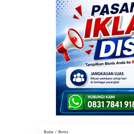
Radar
/
Berita
P