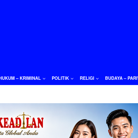
HUKUM – KRIMINAL
POLITIK
RELIGI
BUDAYA – PAR
M – KRIMINAL
POLITIK
RELIGI
BUDAYA – PARIWISATA
O