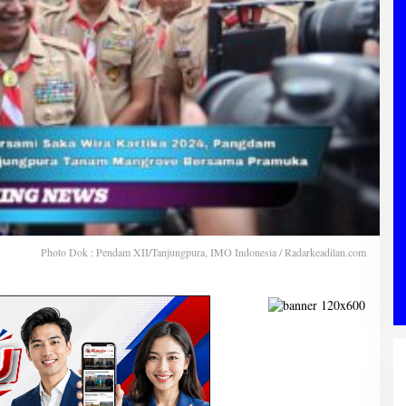
Photo Dok : Pendam XII/Tanjungpura, IMO Indonesia / Radarkeadilan.com