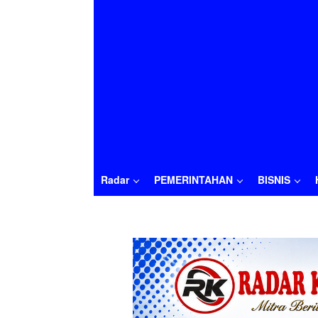
Radar
PEMERINTAHAN
BISNIS
Radar
PEMERINTAHAN
BISNIS
HUKU