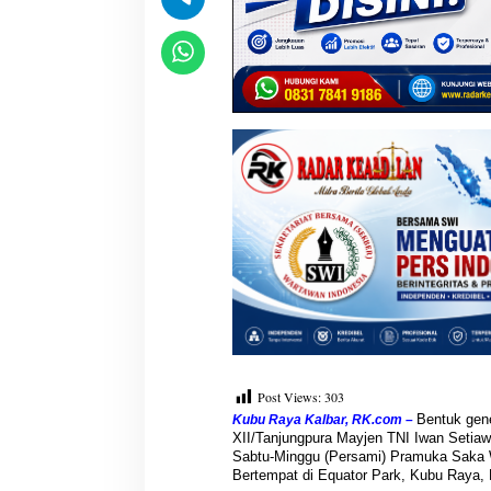
n
a
m
M
a
n
g
r
o
v
e
B
e
r
s
a
m
a
P
r
Post Views:
303
a
Bentuk gen
Kubu Raya Kalbar, RK.com –
m
XII/Tanjungpura Mayjen TNI Iwan Seti
u
Sabtu-Minggu (Persami) Pramuka Saka W
k
Bertempat di Equator Park, Kubu Raya, K
a