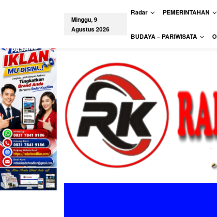
L
Radar
PEMERINTAHAN
e
Minggu, 9
w
Agustus 2026
a
tutup
BUDAYA – PARIWISATA
O
t
i
k
e
k
o
n
t
e
n