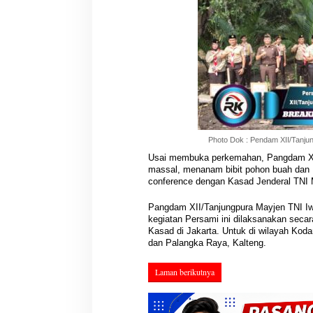
PWI Sumsel Tindak Lanjut
Reses Ke-II DPRD 
Keputusan Pusat, Ishak Nasroni
Talang Ubi: Aspir
Ditunjuk Pimpin PWI OKU Selatan
Insentif RT/RW Me
Di Berita, OKU Selatan, Palembang, PENDIDIKAN,
Di Berita, DPRD, PALI, P
Siapkan Konferkap IV
PERS, PWI, Sumatera Selatan
|
03/08/2026
Utama Masyaraka
POLITIK
|
03/08/2026
Photo Dok : Pendam XII/Tanju
Usai membuka perkemahan, Pangdam XII
massal, menanam bibit pohon buah dan 
conference dengan Kasad Jenderal TNI 
Pangdam XII/Tanjungpura Mayjen TNI I
kegiatan Persami ini dilaksanakan secara
Kasad di Jakarta. Untuk di wilayah Kod
dan Palangka Raya, Kalteng.
Laman berikutnya