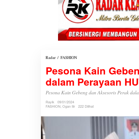
Radar
/
FASHION
P
e
Pesona Kain Geben
s
o
dalam Perayaan HUT
n
a
K
Pesona Kain Gebeng dan Aksesoris Perak dal
a
Rayik
09/01/2024
i
FASHION
,
Ogan Ilir
222 Dilihat
n
G
e
b
e
n