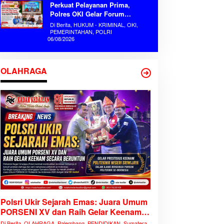
Perkuat Pelayanan Prima,
Polres OKI Gelar Forum
Konsultasi Publik Mandiri Serap
Di Berita, HUKUM - KRIMINAL, OKI,
Aspirasi Masyarakat
PEMERINTAHAN, POLRI
06/08/2026
OLAHRAGA
Polsri Ukir Sejarah Emas: Juara Umum
PORSENI XV dan Raih Gelar Keenam
Secara Beruntun
Di Berita, OLAHRAGA, Palembang, PENDIDIKAN, Sumatera