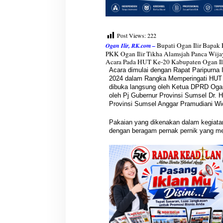
0
2
4
Post Views:
222
Bupati Ogan Ilir Bapak
Ogan Ilir, RK.com –
PKK Ogan Ilir Tikha Alamsjah Panca Wija
Acara Pada HUT Ke-20 Kabupaten Ogan Ili
Acara dimulai dengan Rapat Paripurna
2024 dalam Rangka Memperingati HUT 
dibuka langsung oleh Ketua DPRD Ogan 
oleh Pj Gubernur Provinsi Sumsel Dr. 
Provinsi Sumsel Anggar Pramudiani Wid
Pakaian yang dikenakan dalam kegiat
dengan beragam pernak pernik yang me