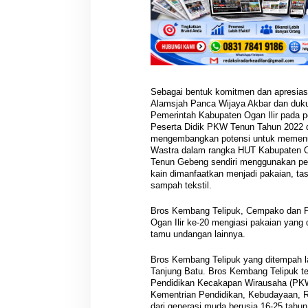
Sebagai bentuk komitmen dan apresias
Alamsjah Panca Wijaya Akbar dan duku
Pemerintah Kabupaten Ogan Ilir pada p
Peserta Didik PKW Tenun Tahun 2022 d
mengembangkan potensi untuk memenu
Hasil Reses III 
Wastra dalam rangka HUT Kabupaten Og
Disampaikan ke P
Tenun Gebeng sendiri menggunakan pew
Aspirasi Masyarak
kain dimanfaatkan menjadi pakaian, tas
Di Berita, DPRD, Musi Ba
Acuan Pembangu
POLITIK, Sumatera Selatan
sampah tekstil.
Bros Kembang Telipuk, Cempako dan P
Ogan Ilir ke-20 mengiasi pakaian yang
tamu undangan lainnya.
Bros Kembang Telipuk yang ditempah l
Tanjung Batu. Bros Kembang Telipuk te
Pendidikan Kecakapan Wirausaha (PKW
Kementrian Pendidikan, Kebudayaan, Ris
dari generasi muda berusia 16-25 tahu