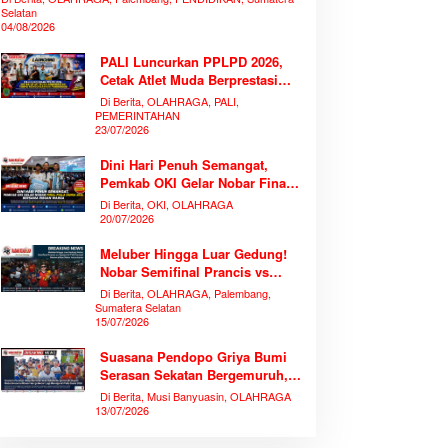
Selatan
04/08/2026
PALI Luncurkan PPLPD 2026,
Cetak Atlet Muda Berprestasi
Tanpa Mengorbankan
Di Berita, OLAHRAGA, PALI,
Pendidikan
PEMERINTAHAN
23/07/2026
Dini Hari Penuh Semangat,
Pemkab OKI Gelar Nobar Final
Piala Dunia 2026 Bersama
Di Berita, OKI, OLAHRAGA
Ribuan Warga
20/07/2026
Meluber Hingga Luar Gedung!
Nobar Semifinal Prancis vs
Spanyol di TVRI Sumsel
Di Berita, OLAHRAGA, Palembang,
Memecahkan Rekor Antusiasme
Sumatera Selatan
15/07/2026
Suasana Pendopo Griya Bumi
Serasan Sekatan Bergemuruh,
Bupati Muba Bersama Ribuan
Di Berita, Musi Banyuasin, OLAHRAGA
Warga Nobar Laga Bersejarah
13/07/2026
Piala Dunia 2026