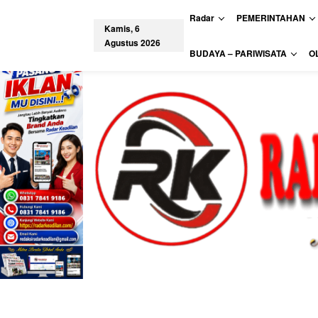
L
Radar
PEMERINTAHAN
e
Kamis, 6
w
Agustus 2026
a
tutup
BUDAYA – PARIWISATA
O
t
i
k
e
k
o
n
t
e
n