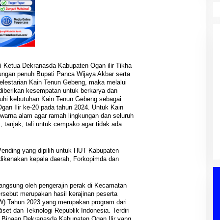
i Ketua Dekranasda Kabupaten Ogan ilir Tikha
ngan penuh Bupati Panca Wijaya Akbar serta
elestarian Kain Tenun Gebeng, maka melalui
iberikan kesempatan untuk berkarya dan
hi kebutuhan Kain Tenun Gebeng sebagai
PWI Sumsel Tindak Lanjut
DPRD Muba
an Ilir ke-20 pada tahun 2024. Untuk Kain
Keputusan Pusat, Ishak Nasroni
aripurna,
arna alam agar ramah lingkungan dan seluruh
Ditunjuk Pimpin PWI OKU Selatan
at Siap Jadi
, tanjak, tali untuk cempako agar tidak ada
Di Berita, OKU Selatan, Palembang, PENDIDIKAN,
nyuasin, PEMERINTAHAN,
Siapkan Konferkap IV
PERS, PWI, Sumatera Selatan
|
03/08/2026
nan Daerah
|
04/08/2026
ending yang dipilih untuk HUT Kabupaten
 dikenakan kepala daerah, Forkopimda dan
angsung oleh pengerajin perak di Kecamatan
rsebut merupakan hasil kerajinan peserta
) Tahun 2023 yang merupakan program dari
et dan Teknologi Republik Indonesia. Terdiri
n Binaan Dekranasda Kabupaten Ogan Ilir yang