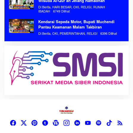
Wisuda Al-Qur’an Jelang Ramadhan
Di Berita, HARI BESAR, OKI, RELIGI, RUMAH
IBADAH
6749 Dilihat
Kendarai Sepeda Motor, Bupati Muchendi
Pantau Keamanan Malam Takbiran
Di Berita, OKI, PEMERINTAHAN, RELIGI
6396 Dilihat