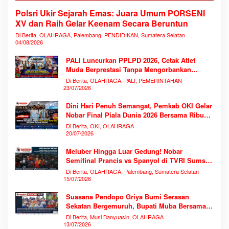
Polsri Ukir Sejarah Emas: Juara Umum PORSENI
XV dan Raih Gelar Keenam Secara Beruntun
Di Berita, OLAHRAGA, Palembang, PENDIDIKAN, Sumatera Selatan
04/08/2026
PALI Luncurkan PPLPD 2026, Cetak Atlet
Muda Berprestasi Tanpa Mengorbankan
Pendidikan
Di Berita, OLAHRAGA, PALI, PEMERINTAHAN
23/07/2026
Dini Hari Penuh Semangat, Pemkab OKI Gelar
Nobar Final Piala Dunia 2026 Bersama Ribuan
Warga
Di Berita, OKI, OLAHRAGA
20/07/2026
Meluber Hingga Luar Gedung! Nobar
Semifinal Prancis vs Spanyol di TVRI Sumsel
Memecahkan Rekor Antusiasme
Di Berita, OLAHRAGA, Palembang, Sumatera Selatan
15/07/2026
Suasana Pendopo Griya Bumi Serasan
Sekatan Bergemuruh, Bupati Muba Bersama
Ribuan Warga Nobar Laga Bersejarah Piala
Di Berita, Musi Banyuasin, OLAHRAGA
Dunia 2026
13/07/2026