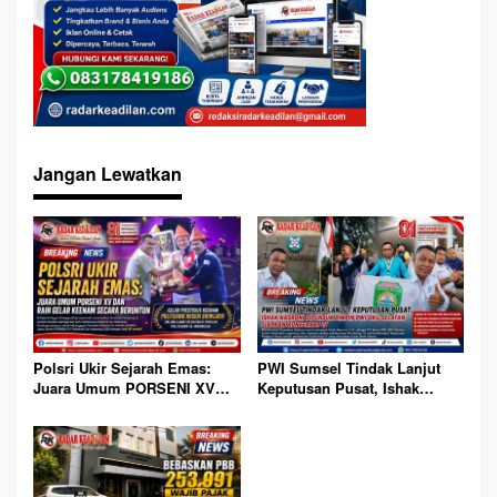
Jangan Lewatkan
Polsri Ukir Sejarah Emas:
PWI Sumsel Tindak Lanjut
Juara Umum PORSENI XV
Keputusan Pusat, Ishak
dan Raih Gelar Keenam
Nasroni Ditunjuk Pimpin PWI
Secara Beruntun
OKU Selatan Siapkan
Konferkap IV