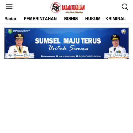
L
e
w
Radar
PEMERINTAHAN
BISNIS
HUKUM – KRIMINAL
a
t
i
k
e
k
o
n
t
e
n