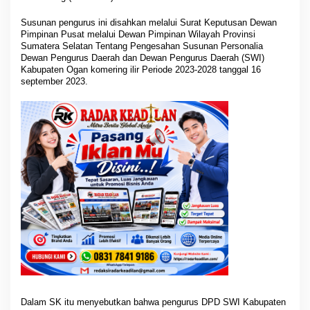
a
k
Susunan pengurus ini disahkan melalui Surat Keputusan Dewan
s
Pimpinan Pusat melalui Dewan Pimpinan Wilayah Provinsi
a
Sumatera Selatan Tentang Pengesahan Susunan Personalia
n
Dewan Pengurus Daerah dan Dewan Pengurus Daerah (SWI)
a
Kabupaten Ogan komering ilir Periode 2023-2028 tanggal 16
k
september 2023.
a
n
P
r
o
g
r
a
m
K
e
r
j
a
Dalam SK itu menyebutkan bahwa pengurus DPD SWI Kabupaten