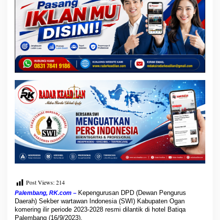
r
i
o
d
e
2
0
2
3
-
2
0
2
8
A
k
a
n
S
e
g
Post Views:
214
e
Kepengurusan DPD (Dewan Pengurus
Palembang, RK.com –
r
Daerah) Sekber wartawan Indonesia (SWI) Kabupaten Ogan
a
komering ilir periode 2023-2028 resmi dilantik di hotel Batiqa
L
Palembang (16/9/2023).