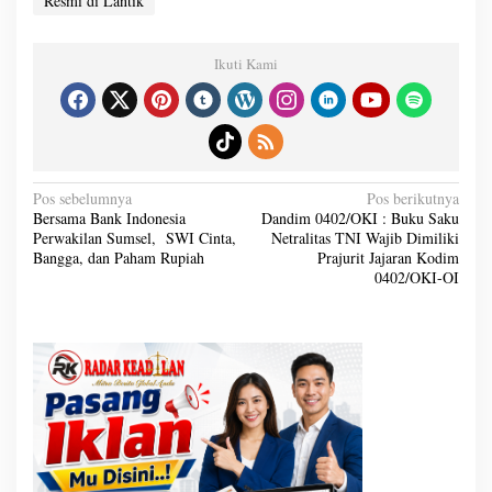
Resmi di Lantik
Ikuti Kami
N
Pos sebelumnya
Pos berikutnya
a
Bersama Bank Indonesia
Dandim 0402/OKI : Buku Saku
v
Perwakilan Sumsel, SWI Cinta,
Netralitas TNI Wajib Dimiliki
i
g
Bangga, dan Paham Rupiah
Prajurit Jajaran Kodim
a
0402/OKI-OI
s
i
p
o
s