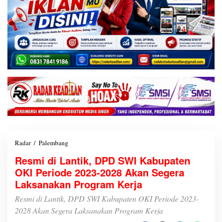
Radar
/
Palembang
R
e
Resmi di Lantik, DPD SWI Kabupaten
s
OKI Periode 2023-2028 Akan Segera
m
i
Laksanakan Program Kerja
d
i
Resmi di Lantik, DPD SWI Kabupaten OKI Periode 2023-
L
2028 Akan Segera Laksanakan Program Kerja
a