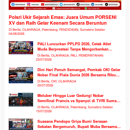
Polsri Ukir Sejarah Emas: Juara Umum PORSENI
XV dan Raih Gelar Keenam Secara Beruntun
Di Berita, OLAHRAGA, Palembang, PENDIDIKAN, Sumatera Selatan
04/08/2026
PALI Luncurkan PPLPD 2026, Cetak Atlet
Muda Berprestasi Tanpa Mengorbankan
Pendidikan
Di Berita, OLAHRAGA, PALI, PEMERINTAHAN
23/07/2026
Dini Hari Penuh Semangat, Pemkab OKI Gelar
Nobar Final Piala Dunia 2026 Bersama Ribuan
Warga
Di Berita, OKI, OLAHRAGA
20/07/2026
Meluber Hingga Luar Gedung! Nobar
Semifinal Prancis vs Spanyol di TVRI Sumsel
Memecahkan Rekor Antusiasme
Di Berita, OLAHRAGA, Palembang, Sumatera Selatan
15/07/2026
Suasana Pendopo Griya Bumi Serasan
Sekatan Bergemuruh, Bupati Muba Bersama