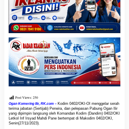
a
n
d
i
m
0
4
0
2
/
O
K
I
S
a
m
p
a
i
Post Views:
250
k
Kodim 0402/OKI-OI menggelar serah
Ogan Komering Ilir, RK.com –
a
terima jabatan (Sertijab) Perwira, dan pelepasan Pabung Ogan Ilir
n
yang dipimpin langsung oleh Komandan Kodim (Dandim) 0402/OKI
A
Letkol Inf Irsyad Mahdi Pane bertempat di Makodim 0402/OKI,
m
Senin(27/11/2023).
a