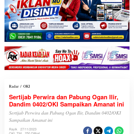
Radar
/
OKI
S
e
Sertijab Perwira dan Pabung Ogan Ilir,
r
Dandim 0402/OKI Sampaikan Amanat ini
t
i
Sertijab Perwira dan Pabung Ogan Ilir, Dandim 0402/OKI
j
a
Sampaikan Amanat ini
b
Rayik
27/11/2023
P
OKI
,
TNI
250 Dilihat