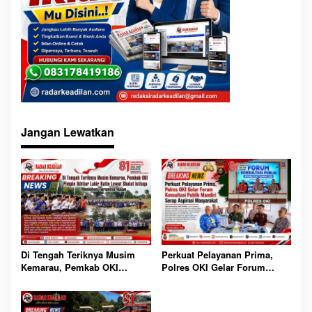
Jangan Lewatkan
Di Tengah Teriknya Musim
Perkuat Pelayanan Prima,
Kemarau, Pemkab OKI
Polres OKI Gelar Forum
Pimpin Ikhtiar Lahir Batin
Konsultasi Publik Mandiri
Lewat Shalat Istisqa
Serap Aspirasi Masyarakat
Memohon Turunnya Hujan