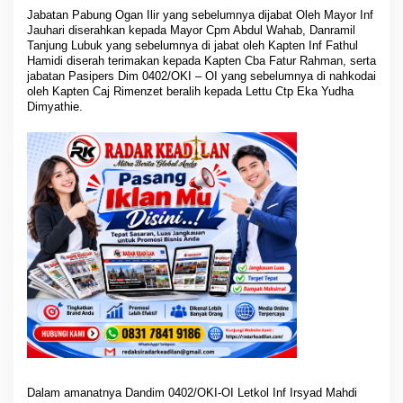
n
Jabatan Pabung Ogan Ilir yang sebelumnya dijabat Oleh Mayor Inf
a
Jauhari diserahkan kepada Mayor Cpm Abdul Wahab, Danramil
t
Tanjung Lubuk yang sebelumnya di jabat oleh Kapten Inf Fathul
i
Hamidi diserah terimakan kepada Kapten Cba Fatur Rahman, serta
n
jabatan Pasipers Dim 0402/OKI – OI yang sebelumnya di nahkodai
i
oleh Kapten Caj Rimenzet beralih kepada Lettu Ctp Eka Yudha
Dimyathie.
Dalam amanatnya Dandim 0402/OKI-OI Letkol Inf Irsyad Mahdi