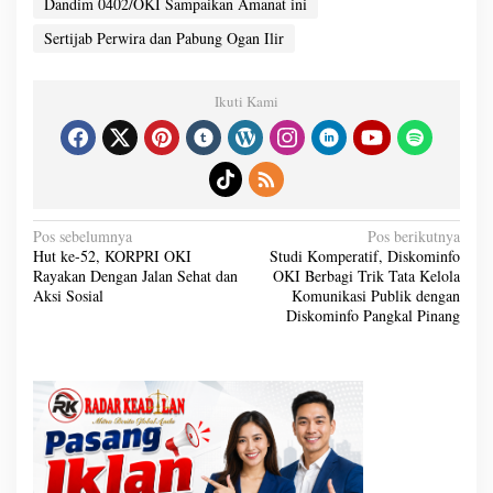
Dandim 0402/OKI Sampaikan Amanat ini
Sertijab Perwira dan Pabung Ogan Ilir
Ikuti Kami
N
Pos sebelumnya
Pos berikutnya
a
Hut ke-52, KORPRI OKI
Studi Komperatif, Diskominfo
v
Rayakan Dengan Jalan Sehat dan
OKI Berbagi Trik Tata Kelola
i
g
Aksi Sosial
Komunikasi Publik dengan
a
Diskominfo Pangkal Pinang
s
i
p
o
s