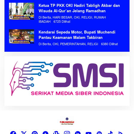
Ketua TP PKK OKI Hadiri Tabligh Akbar dan
Wisuda Al-Qur’an Jelang Ramadhan
Di Berita, HARI BESAR, OKI, RELIGI, RUMAH
IBADAH
6725 Dilihat
Kendarai Sepeda Motor, Bupati Muchendi
Pantau Keamanan Malam Takbiran
Di Berita, OKI, PEMERINTAHAN, RELIGI
6380 Dilihat