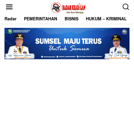
L
e
w
Radar
PEMERINTAHAN
BISNIS
HUKUM – KRIMINAL
a
t
i
k
e
k
o
n
t
e
n