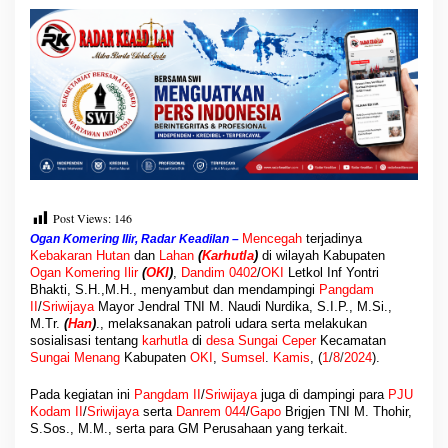
a
m
I
I
/
S
r
i
w
i
j
a
Post Views:
146
y
Mencegah
terjadinya
Ogan Komering Ilir, Radar Keadilan –
a
Kebakaran Hutan
dan
Lahan
(
Karhutla
)
di wilayah Kabupaten
S
Ogan Komering Ilir
(
OKI
)
,
Dandim 0402
/
OKI
Letkol Inf Yontri
a
Bhakti, S.H.,M.H., menyambut dan mendampingi
Pangdam
m
II
/
Sriwijaya
Mayor Jendral TNI M. Naudi Nurdika, S.I.P., M.Si.,
p
M.Tr.
(
Han
)
., melaksanakan patroli udara serta melakukan
a
sosialisasi tentang
karhutla
di
desa Sungai Ceper
Kecamatan
i
Sungai Menang
Kabupaten
OKI
,
Sumsel
.
Kamis
, (
1
/
8
/
2024
).
k
a
Pada kegiatan ini
Pangdam II
/
Sriwijaya
juga di dampingi para
PJU
n
Kodam
II
/
Sriwijaya
serta
Danrem 044
/
Gapo
Brigjen TNI M. Thohir,
P
S.Sos., M.M., serta para GM Perusahaan yang terkait.
e