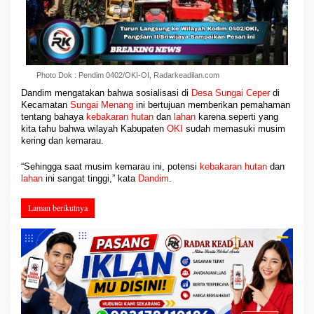
Photo Dok : Pendim 0402/OKI-OI, Radarkeadilan.com
Dandim mengatakan bahwa sosialisasi di
Desa Sungai Ceper
di
Kecamatan
Sungai Menang
ini bertujuan memberikan pemahaman
tentang bahaya
kebakaran
hutan
dan
lahan
karena seperti yang
kita tahu bahwa wilayah Kabupaten
OKI
sudah memasuki musim
kering dan kemarau.
“Sehingga saat musim kemarau ini, potensi
kebakaran hutan
dan
lahan
ini sangat tinggi,” kata
Dandim
.
Laman berikutnya