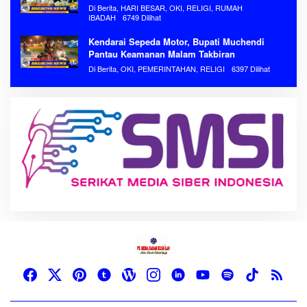
Di Berita, HARI BESAR, OKI, RELIGI, RUMAH
IBADAH
6749 Dilihat
Kendarai Sepeda Motor, Bupati Muchendi
Pantau Keamanan Malam Takbiran
Di Berita, OKI, PEMERINTAHAN, RELIGI
6397 Dilihat