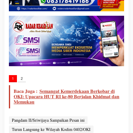
1
2
Baca Juga :
Semangat Kemerdekaan Berkobar di
OKI: Upacara HUT RI ke-80 Berjalan Khidmat dan
Memukau
Pangdam II/Sriwijaya Sampaikan Pesan ini
Turun Langsung ke Wilayah Kodim 0402/OKI