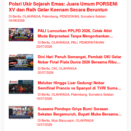
Polsri Ukir Sejarah Emas: Juara Umum PORSENI
XV dan Raih Gelar Keenam Secara Beruntun
Di Berita, OLAHRAGA, Palembang, PENDIDIKAN, Sumatera Selatan
04/08/2026
PALI Luncurkan PPLPD 2026, Cetak Atlet
Muda Berprestasi Tanpa Mengorbankan
Pendidikan
Di Berita, OLAHRAGA, PALI, PEMERINTAHAN
23/07/2026
Dini Hari Penuh Semangat, Pemkab OKI Gelar
Nobar Final Piala Dunia 2026 Bersama Ribuan
Warga
Di Berita, OKI, OLAHRAGA
20/07/2026
Meluber Hingga Luar Gedung! Nobar
Semifinal Prancis vs Spanyol di TVRI Sumsel
Memecahkan Rekor Antusiasme
Di Berita, OLAHRAGA, Palembang, Sumatera Selatan
15/07/2026
Suasana Pendopo Griya Bumi Serasan
Sekatan Bergemuruh, Bupati Muba Bersama
Ribuan Warga Nobar Laga Bersejarah Piala
Di Berita, Musi Banyuasin, OLAHRAGA
Dunia 2026
13/07/2026