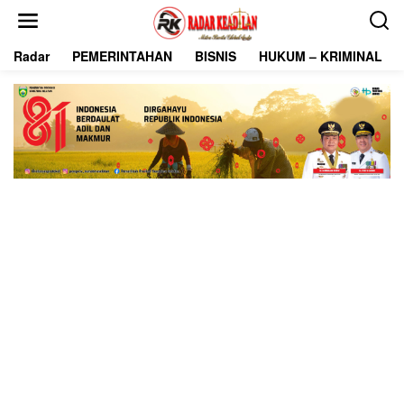
L
e
w
Radar
PEMERINTAHAN
BISNIS
HUKUM – KRIMINAL
a
t
i
k
e
k
o
n
t
e
n