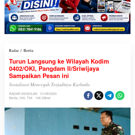
Radar
/
Berita
T
u
Turun Langsung ke Wilayah Kodim
r
0402/OKI, Pangdam II/Sriwijaya
u
n
Sampaikan Pesan ini
L
a
Sosialisasi Mencegah Terjadinya Karhutla
n
RADAR KEADILAN
g
01/08/2024
Berita
,
OKI
,
TNI
146 Dilihat
s
u
n
g
k
e
W