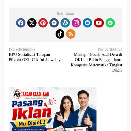
Ikuti Kami
N
Pos sebelumnya
Pos berikutnya
a
KPU Sosialisasi Tahapan
Mantap ! Bocah Asal Desa di
v
Pilkada OKI, Cek Ini Jadwalnya
OKI ini Bikin Bangga, Juara
i
g
Kompetisi Matematika Tingkat
a
Dunia
s
i
p
o
s