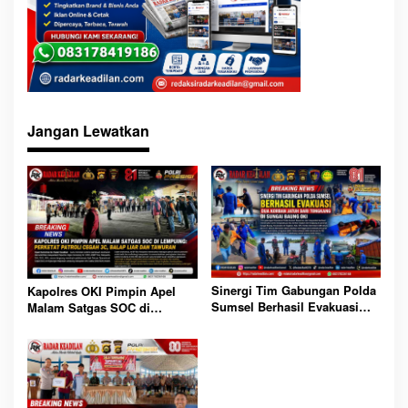
Jangan Lewatkan
Sinergi Tim Gabungan Polda
Kapolres OKI Pimpin Apel
Sumsel Berhasil Evakuasi
Malam Satgas SOC di
Dua Korban Jatuh dari
Lempuing: Perketat Patroli
Tongkang di Sungai Baung
Cegah 3C, Balap Liar dan
OKI
Tawuran