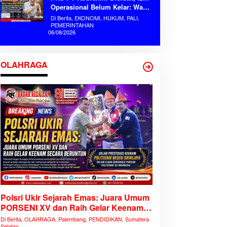
Operasional Belum Kelar: Wakil
Ketua II DPRD PALI Tegaskan
Di Berita, EKONOMI, HUKUM, PALI,
Kegiatan Dilarang Berjalan
PEMERINTAHAN
06/08/2026
Sebelum Lengkapi Perizinan
OLAHRAGA
Polsri Ukir Sejarah Emas: Juara Umum
PORSENI XV dan Raih Gelar Keenam
Secara Beruntun
Di Berita, OLAHRAGA, Palembang, PENDIDIKAN, Sumatera
Selatan