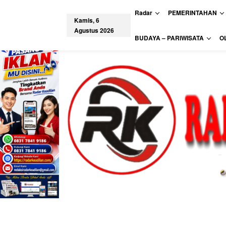
L
Radar
PEMERINTAHAN
e
Kamis, 6
w
Agustus 2026
a
tutup
BUDAYA – PARIWISATA
O
t
i
k
e
k
o
n
t
e
n