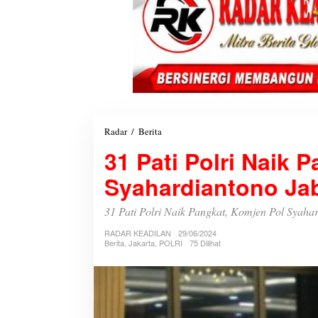
Radar
/
Berita
3
1
31 Pati Polri Naik 
P
a
Syahardiantono Ja
t
i
P
31 Pati Polri Naik Pangkat, Komjen Pol Syaha
o
RADAR KEADILAN
l
29/06/2024
Berita
,
Jakarta
,
POLRI
75 Dilihat
r
i
N
a
i
k