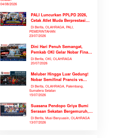
04/08/2026
PALI Luncurkan PPLPD 2026,
Cetak Atlet Muda Berprestasi
Tanpa Mengorbankan
Di Berita, OLAHRAGA, PALI,
Pendidikan
PEMERINTAHAN
23/07/2026
Dini Hari Penuh Semangat,
Pemkab OKI Gelar Nobar Final
Piala Dunia 2026 Bersama
Di Berita, OKI, OLAHRAGA
Ribuan Warga
20/07/2026
Meluber Hingga Luar Gedung!
Nobar Semifinal Prancis vs
Spanyol di TVRI Sumsel
Di Berita, OLAHRAGA, Palembang,
Memecahkan Rekor Antusiasme
Sumatera Selatan
15/07/2026
Suasana Pendopo Griya Bumi
Serasan Sekatan Bergemuruh,
Bupati Muba Bersama Ribuan
Di Berita, Musi Banyuasin, OLAHRAGA
Warga Nobar Laga Bersejarah
13/07/2026
Piala Dunia 2026