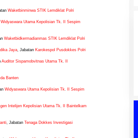
atan
Waketbinminwa STIK Lemdiklat Polri
n
Widyaswara Utama Kepolisian Tk
.
II Sespim
an
Waketbidkermadianmas STIK Lemdiklat Polri
dika Jaya
, Jabatan
Karokespol Pusdokkes Polri
Hasil Reses III DPRD Muba
n
Auditor Sispamobvitnas Utama Tk
.
II
Disampaikan ke Paripurna,
Aspirasi Masyarakat Siap Jadi
Di Berita, DPRD, Musi Banyuasin, PEMERINTAHAN,
da Banten
Acuan Pembangunan Daerah
POLITIK, Sumatera Selatan
|
04/08/2026
tan
Widyaswara Utama Kepolisian Tk
.
II Sespim
gen Intelijen Kepolisian Utama Tk
.
II Baintelkam
anti
, Jabatan
Tenaga Dokkes Investigasi