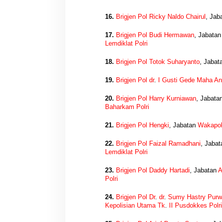
16.
Brigjen Pol Ricky Naldo Chairul
, Jab
17.
Brigjen Pol Budi Hermawan
, Jabata
Lemdiklat Polri
18.
Brigjen Pol Totok Suharyanto
, Jabat
19.
Brigjen Pol dr
.
I Gusti Gede Maha An
20.
Brigjen Pol Harry Kurniawan
, Jabata
Baharkam Polri
21.
Brigjen Pol Hengki
, Jabatan
Wakapol
22.
Brigjen Pol Faizal Ramadhani
, Jaba
Lemdiklat Polri
23.
Brigjen Pol Daddy Hartadi
, Jabatan
A
Polri
24.
Brigjen Pol Dr
.
dr
.
Sumy Hastry Purw
Kepolisian Utama Tk
.
II Pusdokkes Polri