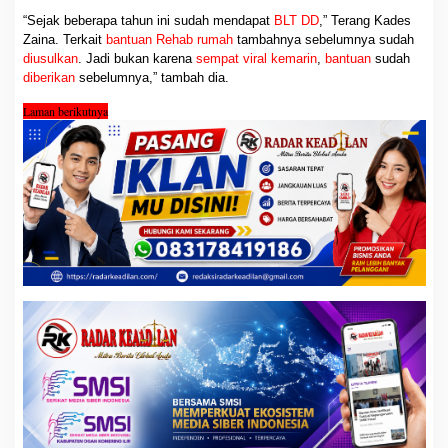
Desa
Pematang Buluran
, Zaina, S. Pd mengatakan sebelumnya Kakek
Amrin sudah mendapat
Bantuan Langsung Tunai
(
BLT
)
melalui
Dana Desa
.
“Sejak beberapa tahun ini sudah mendapat
BLT DD
,” Terang Kades
Zaina. Terkait
bantuan Rehab rumah
tambahnya sebelumnya
sudah
diusulkan
. Jadi bukan karena
sempat
viral
kemarin
,
bantuan
sudah
diberikan
sebelumnya,” tambah dia.
Laman berikutnya