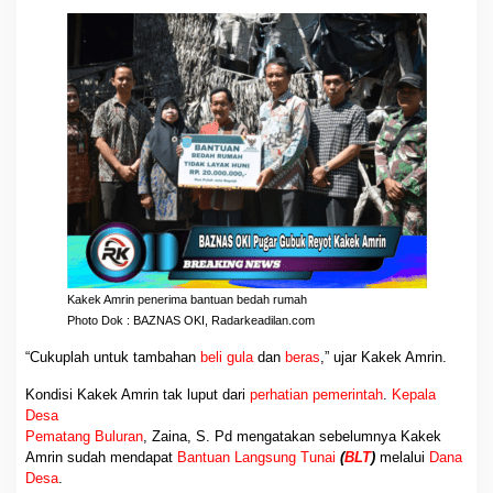
Kakek Amrin
seorang diri
menempati
rumahnya
. Anak semata
wayangnya
sudah menikah
dan
turut suaminya
di
rumah
lain.
Sehari-hari Kakek Amrin bekerja sebagai
buruh tani
. Kadang juga
dia
membantu warga
yang
ada hajatan
dengan menyampaikan
undangan
ke
rumah
–
rumah
.
Kakek Amrin penerima bantuan bedah rumah
Photo Dok : BAZNAS OKI, Radarkeadilan.com
“Cukuplah untuk tambahan
beli gula
dan
beras
,” ujar Kakek Amrin.
Kondisi Kakek Amrin tak luput dari
perhatian pemerintah
.
Kepala