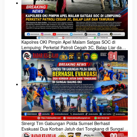
Sinergi Tim Gabungan Polda
Kapolres OKI Pimpin Apel
Sumsel Berhasil Evakuasi
Malam Satgas SOC di
Dua Korban Jatuh dari
Lempuing: Perketat Patroli
Tongkang di Sungai Baung
Cegah 3C, Balap Liar dan
OKI
Tawuran
Jalin Sinergi Kunci Cegah
Karhutla, Kapolres OKI
Tekankan Peran Seluruh
Elemen Masyarakat
PEMERINTAHAN