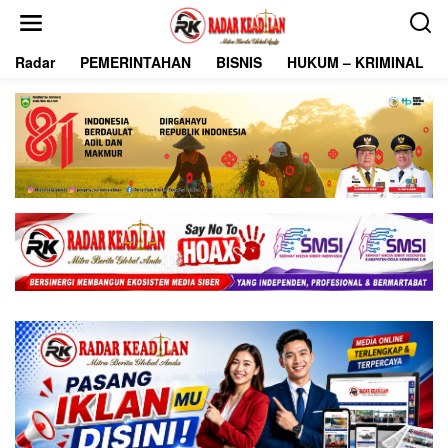
L
e
w
Radar
PEMERINTAHAN
BISNIS
HUKUM – KRIMINAL
a
t
i
k
e
k
o
n
t
e
n