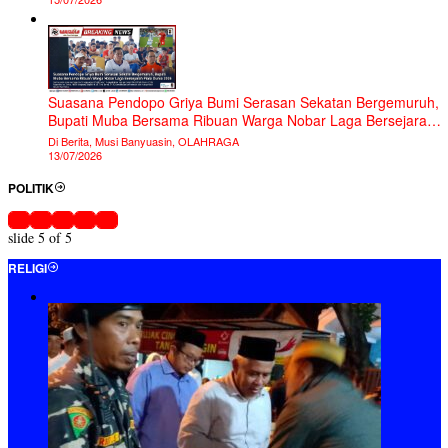
Haul Akbar Pondok pesantren Ash-Syafiiyah Ke -34 Berjalan
Hikmat
Di Berita, Jawa Timur, RELIGI
8014 Dilihat
Ketua TP PKK OKI Hadiri Tabligh Akbar dan
Wisuda Al-Qur’an Jelang Ramadhan
Di Berita, HARI BESAR, OKI, RELIGI, RUMAH
IBADAH
6749 Dilihat
Kendarai Sepeda Motor, Bupati Muchendi
Pantau Keamanan Malam Takbiran
Di Berita, OKI, PEMERINTAHAN, RELIGI
6397 Dilihat