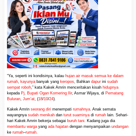
rumbia
. Bahkan, kakek renta ini sering
khawatir rumahnya ambruk
karena
tiang
dan
kayunya
sudah
keropos dimakan usia
.
“Ya, seperti ini kondisinya, kalau
hujan air masuk semua ke dalam
rumah
,
kayunya
banyak yang
keropos
, Bahkan
dapur
ini
sudah
sempat roboh
,” kata Kakek Amrin menceritakan kisah
hidupnya
kepada
Pj
.
Bupati Ogan Komering Ilir
, Asmar Wijaya, di
Pematang
Buluran
,
Jum
’
at
, (
18
/
10
/
24
).