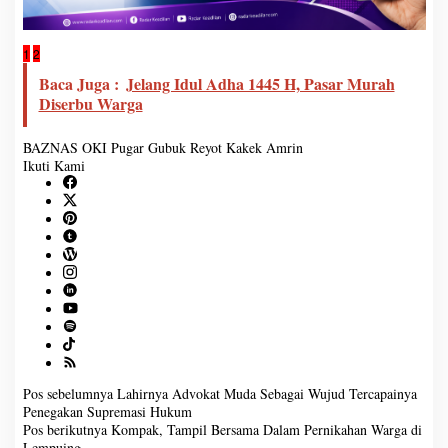
1
2
Baca Juga :
Jelang Idul Adha 1445 H, Pasar Murah
Diserbu Warga
BAZNAS OKI Pugar Gubuk Reyot Kakek Amrin
Ikuti Kami
N
Pos sebelumnya
Pos berikutnya
a
Lahirnya Advokat Muda
Kompak, Tampil Bersama
v
Sebagai Wujud Tercapainya
Dalam Pernikahan Warga di
i
g