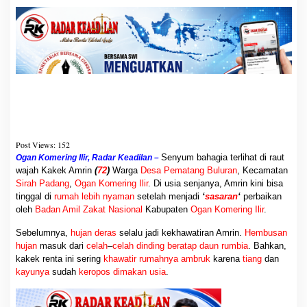
Post Views:
152
Senyum bahagia terlihat di
Ogan Komering Ilir, Radar Keadilan –
raut wajah Kakek Amrin
(
72
)
Warga
Desa Pematang Buluran
,
Kecamatan
Sirah Padang
,
Ogan Komering Ilir
. Di usia senjanya,
Amrin kini bisa tinggal di
rumah lebih nyaman
setelah menjadi
‘
sasaran
‘
perbaikan oleh
Badan Amil Zakat Nasional
Kabupaten
Ogan Komering Ilir
.
Sebelumnya,
hujan deras
selalu jadi kekhawatiran Amrin.
Hembusan hujan
masuk dari
celah
–
celah dinding beratap daun