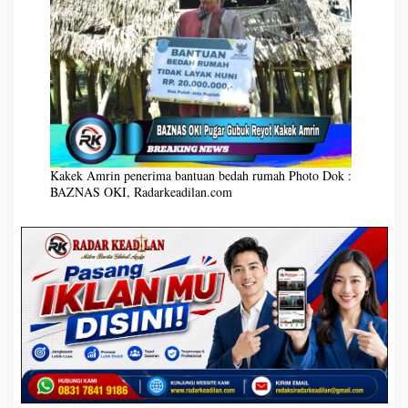
b
u
k
R
e
y
o
t
K
a
k
e
k
A
m
Kakek Amrin penerima bantuan bedah rumah Photo Dok : BAZNAS OKI,
Radarkeadilan.com
r
i
n