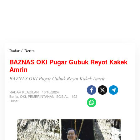
Radar
/
Berita
B
A
BAZNAS OKI Pugar Gubuk Reyot Kakek
Z
Amrin
N
A
BAZNAS OKI Pugar Gubuk Reyot Kakek Amrin
S
O
K
RADAR KEADILAN
18/10/2024
I
Berita
,
OKI
,
PEMERINTAHAN
,
SOSIAL
152
Dilihat
P
u
g
a
r
G
u