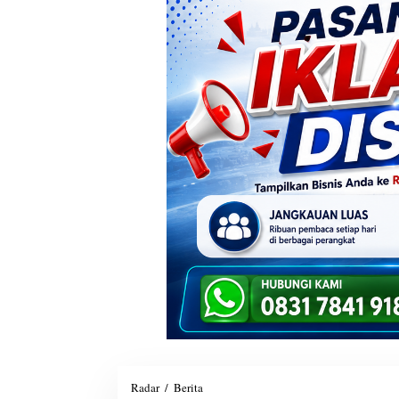
Radar
/
Berita
B