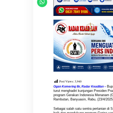
a
n
N
a
s
i
o
n
a
l
Post Views:
3,940
Bup
Ogan Komering Ilir, Radar Keadilan –
turut menghadiri kunjungan Presiden Pr
program Gerakan Indonesia Menanam (G
Rambutan, Banyuasin, Rabu, (23/4/2025
Sebagai salah satu sentra pertanian di
baik dan mendukung program Gerina yang