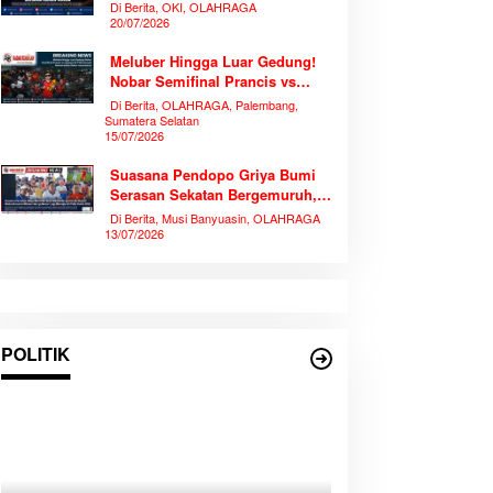
Piala Dunia 2026 Bersama
Di Berita, OKI, OLAHRAGA
Ribuan Warga
20/07/2026
Meluber Hingga Luar Gedung!
Nobar Semifinal Prancis vs
Spanyol di TVRI Sumsel
Di Berita, OLAHRAGA, Palembang,
Memecahkan Rekor Antusiasme
Sumatera Selatan
15/07/2026
Suasana Pendopo Griya Bumi
Serasan Sekatan Bergemuruh,
Bupati Muba Bersama Ribuan
Di Berita, Musi Banyuasin, OLAHRAGA
Warga Nobar Laga Bersejarah
13/07/2026
Piala Dunia 2026
POLITIK