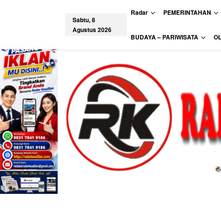
L
Radar
PEMERINTAHAN
e
Sabtu, 8
w
Agustus 2026
a
tutup
BUDAYA – PARIWISATA
O
t
i
k
e
k
o
n
t
e
n