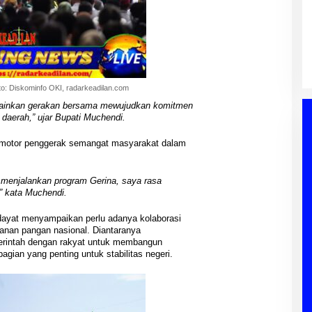
Hasil Reses III DPRD Muba
Disampaikan ke Paripurna,
Aspirasi Masyarakat Siap Jadi
Di Berita, DPRD, Musi Banyuasin, PEMERINTAHAN,
Acuan Pembangunan Daerah
POLITIK, Sumatera Selatan
|
04/08/2026
 OKI, radarkeadilan.com
elainkan gerakan bersama mewujudkan komitmen
daerah,” ujar Bupati Muchendi.
 motor penggerak semangat masyarakat dalam
menjalankan program Gerina, saya rasa
” kata Muchendi.
dayat menyampaikan perlu adanya kolaborasi
anan pangan nasional. Diantaranya
rintah dengan rakyat untuk membangun
gian yang penting untuk stabilitas negeri.