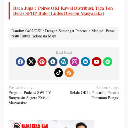
Baca Juga :
Polres OKI Kawal Distribusi, Tiga Ton
Beras SPHP Bulog Ludes Diserbu Masyarakat
Dandim 0402/OKI : Dengan Semangat Pancasila Menjadi Peme
rsatu Untuk Indonesia Maju
Ikuti Kami
N
Pos sebelumnya
Pos berikutnya
a
Program Podcast SWI TV
Sekda OKI : Pancasila Perekat
v
Banyuasin Segera Exis di
Persatuan Bangsa
i
g
Masyarakat
a
s
i
p
o
s