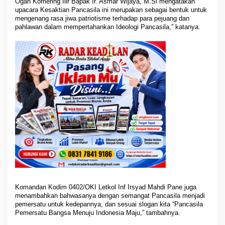
Ogan Komering Ilir Bapak Ir. Asmar Wijaya, M.Si mengatakan
I
upacara Kesaktian Pancasila ini merupakan sebagai bentuk untuk
n
mengenang rasa jiwa patriotisme terhadap para pejuang dan
d
pahlawan dalam mempertahankan Ideologi Pancasila,” katanya.
o
n
e
s
i
a
M
a
j
u
Komandan Kodim 0402/OKI Letkol Inf Irsyad Mahdi Pane juga
menambahkan bahwasanya dengan semangat Pancasila menjadi
pemersatu untuk kedepannya, dan sesuai slogan kita “Pancasila
Pemersatu Bangsa Menuju Indonesia Maju,” tambahnya.