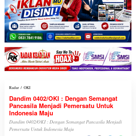
Radar
/
OKI
D
a
Dandim 0402/OKI : Dengan Semangat
n
Pancasila Menjadi Pemersatu Untuk
d
i
Indonesia Maju
m
0
Dandim 0402/OKI : Dengan Semangat Pancasila Menjadi
4
Pemersatu Untuk Indonesia Maju
0