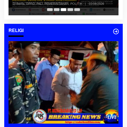
Sorotan Utama Masyarakat
Se
Di Berita, DPRD, PALI, PEMERINTAHAN, POLITIK
|
03/08/2026
RELIGI