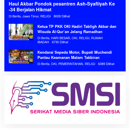
Haul Akbar Pondok pesantren Ash-Syafiiyah Ke
-34 Berjalan Hikmat
Di Berita, Jawa Timur, RELIGI
8009 Dilihat
Ketua TP PKK OKI Hadiri Tabligh Akbar dan
Wisuda Al-Qur’an Jelang Ramadhan
Di Berita, HARI BESAR, OKI, RELIGI, RUMAH
IBADAH
6730 Dilihat
Kendarai Sepeda Motor, Bupati Muchendi
Pantau Keamanan Malam Takbiran
Di Berita, OKI, PEMERINTAHAN, RELIGI
6389 Dilihat