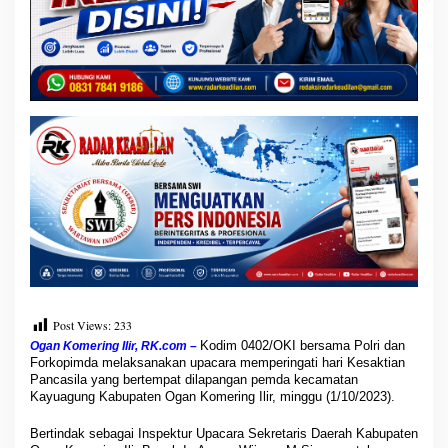
s
i
l
a
M
e
n
j
a
d
i
P
e
m
e
r
s
a
Post Views:
233
t
u
Kodim 0402/OKI bersama Polri dan
Ogan Komering Ilir, RK.com –
Forkopimda melaksanakan upacara memperingati hari Kesaktian
U
Pancasila yang bertempat dilapangan pemda kecamatan
n
Kayuagung Kabupaten Ogan Komering Ilir, minggu (1/10/2023).
t
u
Bertindak sebagai Inspektur Upacara Sekretaris Daerah Kabupaten
k