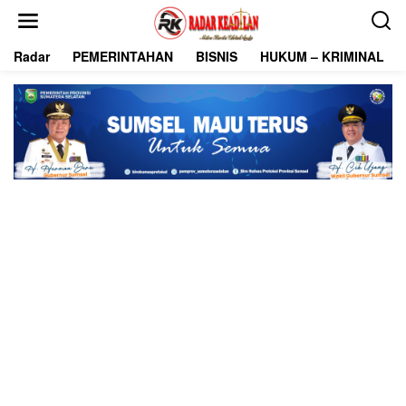
L
e
w
Radar
PEMERINTAHAN
BISNIS
HUKUM – KRIMINAL
a
t
i
k
e
k
o
n
t
e
n