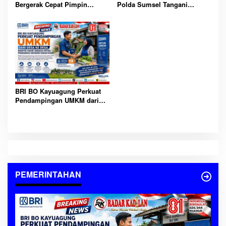
Bergerak Cepat Pimpin
Polda Sumsel Tangani
Gabungan Unsur Padamkan
Kebakaran 4 Rumah di OKI,
Kebakaran Lahan di Ogan Ilir
Tanpa Korban Jiwa
BRI BO Kayuagung Perkuat
Pendampingan UMKM dari
Desa ke Desa, Mantri Hadir
Sebagai Mitra Penggerak
Ekonomi Kerakyatan
PEMERINTAHAN