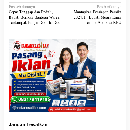
N
Pos sebelumnya
Pos berikutnya
a
Cepat Tanggap dan Peduli,
Mantapkan Persiapan Pemilu
v
Bupati Berikan Bantuan Warga
2024, Pj Bupati Muara Enim
i
g
Terdampak Banjir Door to Door
Terima Audiensi KPU
a
s
i
p
o
s
Jangan Lewatkan