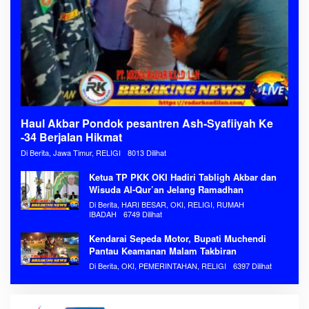
Haul Akbar Pondok pesantren Ash-Syafiiyah Ke
-34 Berjalan Hikmat
Di Berita, Jawa Timur, RELIGI
8013 Dilihat
Ketua TP PKK OKI Hadiri Tabligh Akbar dan
Wisuda Al-Qur’an Jelang Ramadhan
Di Berita, HARI BESAR, OKI, RELIGI, RUMAH
IBADAH
6749 Dilihat
Kendarai Sepeda Motor, Bupati Muchendi
Pantau Keamanan Malam Takbiran
Di Berita, OKI, PEMERINTAHAN, RELIGI
6397 Dilihat