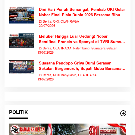
Dini Hari Penuh Semangat, Pemkab OKI Gelar
Nobar Final Piala Dunia 2026 Bersama Ribuan
Warga
Di Berita, OKI, OLAHRAGA
20/07/2026
Meluber Hingga Luar Gedung! Nobar
Semifinal Prancis vs Spanyol di TVRI Sumsel
Memecahkan Rekor Antusiasme
Di Berita, OLAHRAGA, Palembang, Sumatera Selatan
15/07/2026
Suasana Pendopo Griya Bumi Serasan
Sekatan Bergemuruh, Bupati Muba Bersama
Ribuan Warga Nobar Laga Bersejarah Piala
Di Berita, Musi Banyuasin, OLAHRAGA
Dunia 2026
13/07/2026
POLITIK