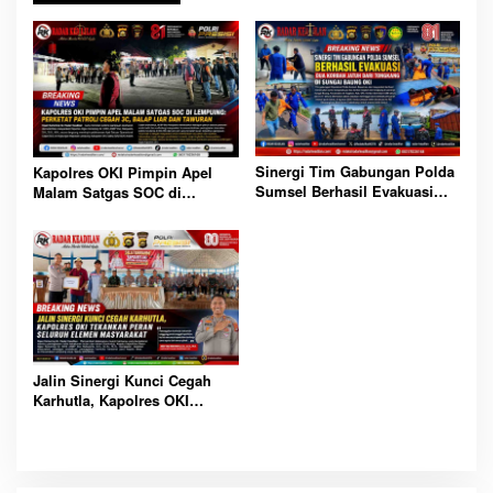
Sinergi Tim Gabungan Polda
Kapolres OKI Pimpin Apel
Sumsel Berhasil Evakuasi
Malam Satgas SOC di
Dua Korban Jatuh dari
Lempuing: Perketat Patroli
Tongkang di Sungai Baung
Cegah 3C, Balap Liar dan
OKI
Tawuran
Jalin Sinergi Kunci Cegah
Karhutla, Kapolres OKI
Tekankan Peran Seluruh
Elemen Masyarakat