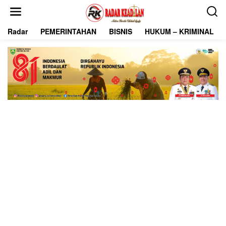
L
e
w
Radar
PEMERINTAHAN
BISNIS
HUKUM – KRIMINAL
a
t
i
k
e
k
o
n
t
e
n