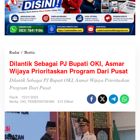
Radar
/
Berita
D
i
Dilantik Sebagai PJ Bupati OKI, Asmar
l
Wijaya Prioritaskan Program Dari Pusat
a
n
Dilantik Sebagai PJ Bupati OKI, Asmar Wijaya Prioritaskan
t
i
Program Dari Pusat
k
Rayik
15/01/2024
S
Berita
,
OKI
,
PEMERINTAHAN
315 Dilihat
e
b
a
g
a
i
P