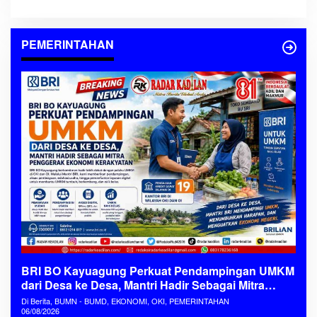
PEMERINTAHAN
BRI BO Kayuagung Perkuat Pendampingan UMKM
dari Desa ke Desa, Mantri Hadir Sebagai Mitra
Penggerak Ekonomi Kerakyatan
Di Berita, BUMN - BUMD, EKONOMI, OKI, PEMERINTAHAN
06/08/2026