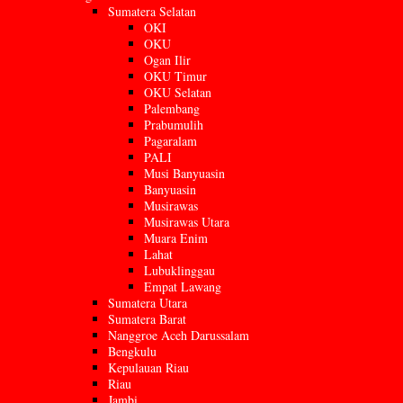
Sumatera Selatan
OKI
OKU
Ogan Ilir
OKU Timur
OKU Selatan
Palembang
Prabumulih
Pagaralam
PALI
Musi Banyuasin
Banyuasin
Musirawas
Musirawas Utara
Muara Enim
Lahat
Lubuklinggau
Empat Lawang
Sumatera Utara
Sumatera Barat
Nanggroe Aceh Darussalam
Bengkulu
Kepulauan Riau
Riau
Jambi