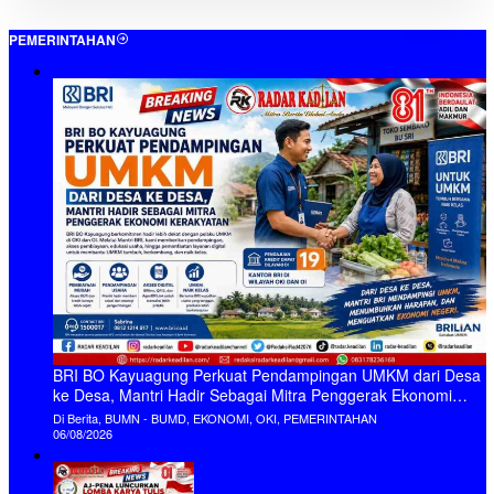
PEMERINTAHAN
BRI BO Kayuagung Perkuat Pendampingan UMKM dari Desa
ke Desa, Mantri Hadir Sebagai Mitra Penggerak Ekonomi
Kerakyatan
Di Berita, BUMN - BUMD, EKONOMI, OKI, PEMERINTAHAN
06/08/2026