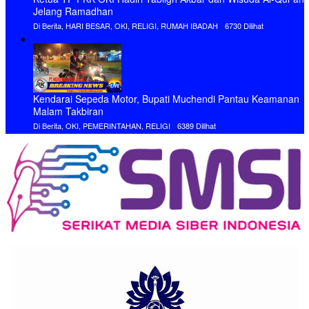
Jelang Ramadhan
Di Berita, HARI BESAR, OKI, RELIGI, RUMAH IBADAH
6730 Dilihat
Kendarai Sepeda Motor, Bupati Muchendi Pantau Keamanan
Malam Takbiran
Di Berita, OKI, PEMERINTAHAN, RELIGI
6389 Dilihat