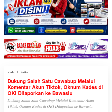
Radar
/
Berita
D
u
Dukung Salah Satu Cawabup Melalui
k
Komentar Akun Tiktok, Oknum Kades di
u
n
OKI Dilaporkan ke Bawaslu
g
S
Dukung Salah Satu Cawabup Melalui Komentar Akun
a
Tiktok, Oknum Kades di OKI Dilaporkan ke Bawaslu
l