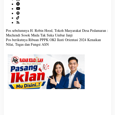
Pos sebelumnya
H. Robin Hood, Tokoh Masyarakat Desa Pedamaran :
N
Muchendi Sosok Muda Tak Suka Umbar Janji
a
Pos berikutnya
Ribuan PPPK OKI Ikuti Orientasi 2024 Kenaikan
v
Nilai, Tugas dan Fungsi ASN
i
g
a
s
i
p
o
s