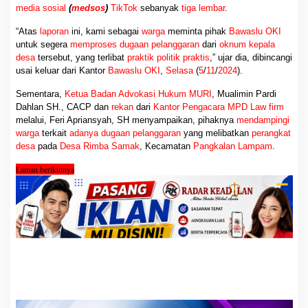
media sosial
(
medsos
)
TikTok
sebanyak
tiga lembar
.
“Atas
laporan
ini, kami sebagai
warga
meminta pihak
Bawaslu OKI
untuk segera
memproses dugaan pelanggaran
dari
oknum kepala
desa
tersebut, yang terlibat
praktik politik praktis
,” ujar dia, dibincangi
usai keluar dari Kantor
Bawaslu OKI
,
Selasa
(
5
/
11
/
2024
).
Sementara,
Ketua Badan Advokasi Hukum MURI
, Mualimin Pardi
Dahlan SH., CACP dan
rekan
dari
Kantor Pengacara MPD Law firm
melalui, Feri Apriansyah, SH menyampaikan, pihaknya
mendampingi
warga
terkait
adanya dugaan pelanggaran
yang melibatkan
perangkat
desa
pada
Desa Rimba Samak
, Kecamatan
Pangkalan Lampam
.
Laman berikutnya