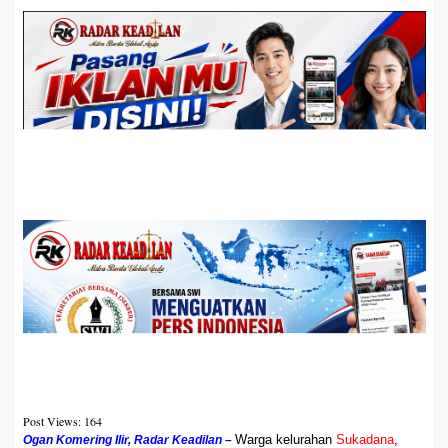
t
a
r
A
k
u
n
T
i
k
t
o
k
,
O
k
n
u
m
K
a
d
e
s
Post Views:
164
d
Warga kelurahan
Sukadana
,
Ogan Komering Ilir, Radar Keadilan –