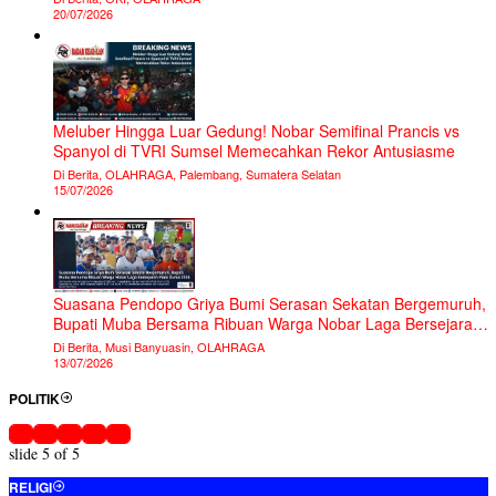
20/07/2026
Meluber Hingga Luar Gedung! Nobar Semifinal Prancis vs
Spanyol di TVRI Sumsel Memecahkan Rekor Antusiasme
Di Berita, OLAHRAGA, Palembang, Sumatera Selatan
15/07/2026
Suasana Pendopo Griya Bumi Serasan Sekatan Bergemuruh,
Bupati Muba Bersama Ribuan Warga Nobar Laga Bersejarah
Piala Dunia 2026
Di Berita, Musi Banyuasin, OLAHRAGA
13/07/2026
POLITIK
slide
5
of 5
RELIGI