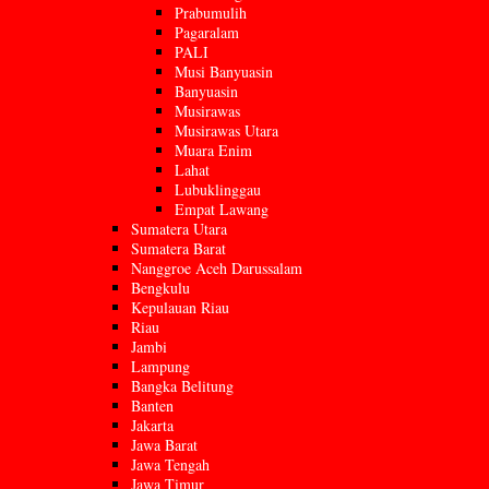
Prabumulih
Pagaralam
PALI
Musi Banyuasin
Banyuasin
Musirawas
Musirawas Utara
Muara Enim
Lahat
Lubuklinggau
Empat Lawang
Sumatera Utara
Sumatera Barat
Nanggroe Aceh Darussalam
Bengkulu
Kepulauan Riau
Riau
Jambi
Lampung
Bangka Belitung
Banten
Jakarta
Jawa Barat
Jawa Tengah
Jawa Timur