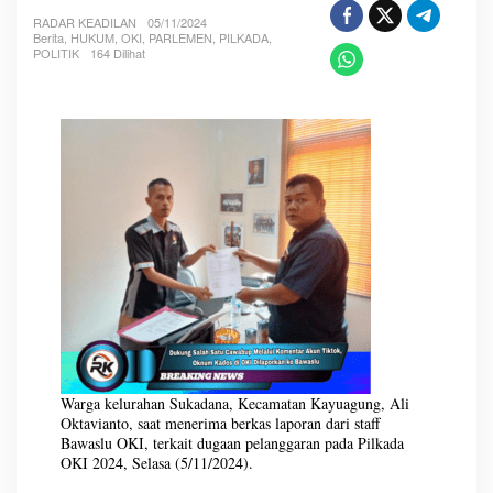
a
h
RADAR KEADILAN
05/11/2024
Berita
,
HUKUM
,
OKI
,
PARLEMEN
,
PILKADA
,
S
POLITIK
164 Dilihat
a
t
u
C
a
w
a
b
u
p
M
e
l
a
l
u
i
K
Warga kelurahan Sukadana, Kecamatan Kayuagung, Ali
o
Oktavianto, saat menerima berkas laporan dari staff
m
Bawaslu OKI, terkait dugaan pelanggaran pada Pilkada
e
OKI 2024, Selasa (5/11/2024).
n