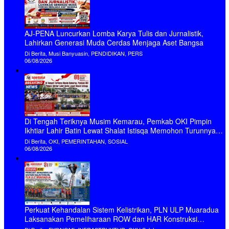
AJ-PENA Luncurkan Lomba Karya Tulis dan Jurnalistik,
Lahirkan Generasi Muda Cerdas Menjaga Aset Bangsa
Di Berita, Musi Banyuasin, PENDIDIKAN, PERS
06/08/2026
Di Tengah Teriknya Musim Kemarau, Pemkab OKI Pimpin
Ikhtiar Lahir Batin Lewat Shalat Istisqa Memohon Turunnya
Hujan
Di Berita, OKI, PEMERINTAHAN, SOSIAL
06/08/2026
Perkuat Kehandalan Sistem Kelistrikan, PLN ULP Muaradua
Laksanakan Pemeliharaan ROW dan HAR Konstruksi
Gabungan Secara Terpadu