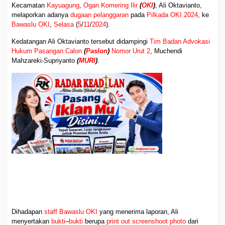
i
Kecamatan
Kayuagung
,
Ogan Komering Ilir
(
OKI
)
, Ali Oktavianto,
O
melaporkan adanya
dugaan pelanggaran
pada
Pilkada OKI 2024
, ke
K
Bawaslu OKI
,
Selasa
(
5
/
11
/
2024
).
I
D
Kedatangan Ali Oktavianto tersebut didampingi
Tim Badan Advokasi
i
Hukum Pasangan Calon
(
Paslon
)
Nomor Urut 2
, Muchendi
l
Mahzareki-Supriyanto
(
MURI
)
.
a
p
o
r
k
a
n
k
e
B
a
w
a
s
l
u
Dihadapan
staff Bawaslu OKI
yang menerima laporan, Ali
menyertakan
bukti
–
bukti
berupa
print out
screenshoot
photo
dari