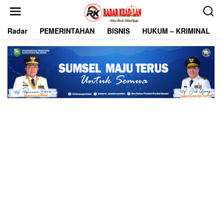
L
e
w
Radar
PEMERINTAHAN
BISNIS
HUKUM – KRIMINAL
a
t
i
k
e
k
o
n
t
e
n