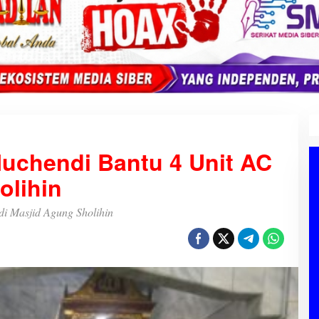
uchendi Bantu 4 Unit AC
olihin
i Masjid Agung Sholihin