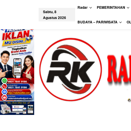
L
Radar
PEMERINTAHAN
e
Sabtu, 8
w
Agustus 2026
a
tutup
BUDAYA – PARIWISATA
O
t
i
k
e
k
o
n
t
e
n