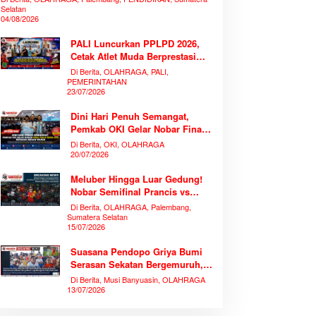
Selatan
04/08/2026
PALI Luncurkan PPLPD 2026,
Cetak Atlet Muda Berprestasi
Tanpa Mengorbankan
Di Berita, OLAHRAGA, PALI,
Pendidikan
PEMERINTAHAN
23/07/2026
Dini Hari Penuh Semangat,
Pemkab OKI Gelar Nobar Final
Piala Dunia 2026 Bersama
Di Berita, OKI, OLAHRAGA
Ribuan Warga
20/07/2026
Meluber Hingga Luar Gedung!
Nobar Semifinal Prancis vs
Spanyol di TVRI Sumsel
Di Berita, OLAHRAGA, Palembang,
Memecahkan Rekor Antusiasme
Sumatera Selatan
15/07/2026
Suasana Pendopo Griya Bumi
Serasan Sekatan Bergemuruh,
Bupati Muba Bersama Ribuan
Di Berita, Musi Banyuasin, OLAHRAGA
Warga Nobar Laga Bersejarah
13/07/2026
Piala Dunia 2026