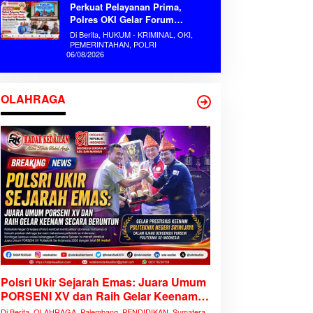
Perkuat Pelayanan Prima,
Polres OKI Gelar Forum
Konsultasi Publik Mandiri Serap
Di Berita, HUKUM - KRIMINAL, OKI,
Aspirasi Masyarakat
PEMERINTAHAN, POLRI
06/08/2026
OLAHRAGA
Polsri Ukir Sejarah Emas: Juara Umum
PORSENI XV dan Raih Gelar Keenam
Secara Beruntun
Di Berita, OLAHRAGA, Palembang, PENDIDIKAN, Sumatera