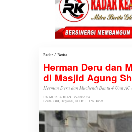
Radar
/
Berita
H
e
Herman Deru dan M
r
m
di Masjid Agung Sh
a
n
D
Herman Deru dan Muchendi Bantu 4 Unit AC d
e
RADAR KEADILAN
r
27/09/2024
Berita
,
OKI
,
Regional
,
RELIGI
176 Dilihat
u
d
a
n
M
u