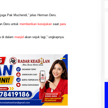
juga Pak Muchendi,” jelas Herman Deru.
an Deru untuk
memberikan
kesejukan
saat
para
 di dalam
masjid
akan sejuk lagi,” ungkapnya.
Bahlil Lahadalia Minta Golkar
PALI Dapil I A
Sumsel Tambah Kursi Pemilu:
asi Peningkatan
Kader Wajib Dekat Rakyat dan
njadi Sorotan
Di Berita, Palembang, PARPOL, PEMERINTAHAN,
EMERINTAHAN,
Perjuangkan Aspirasi
POLITIK, Sumatera Selatan
|
03/08/2026
t