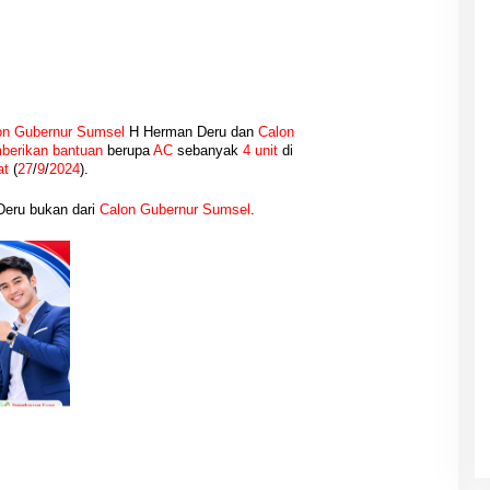
on Gubernur Sumsel
H Herman Deru dan
Calon
erikan bantuan
berupa
AC
sebanyak
4 unit
di
at
(
27
/
9
/
2024
).
Deru bukan dari
Calon Gubernur
Sumsel
.