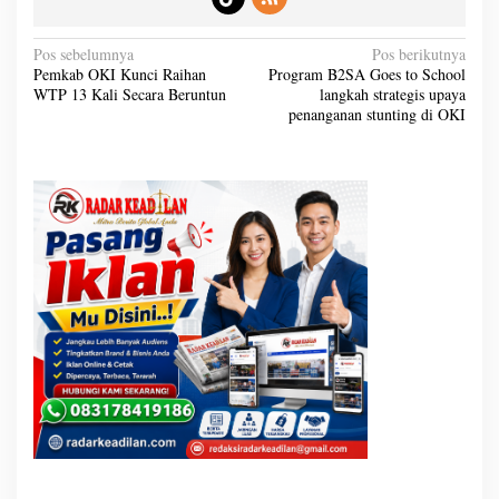
N
Pos sebelumnya
Pos berikutnya
a
Pemkab OKI Kunci Raihan
Program B2SA Goes to School
v
WTP 13 Kali Secara Beruntun
langkah strategis upaya
i
g
penanganan stunting di OKI
a
s
i
p
o
s