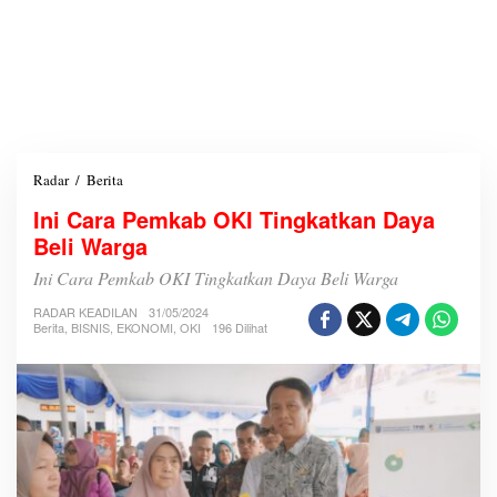
Radar
/
Berita
I
n
Ini Cara Pemkab OKI Tingkatkan Daya
i
Beli Warga
C
a
Ini Cara Pemkab OKI Tingkatkan Daya Beli Warga
r
a
RADAR KEADILAN
31/05/2024
P
Berita
,
BISNIS
,
EKONOMI
,
OKI
196 Dilihat
e
m
k
a
b
O
K
I