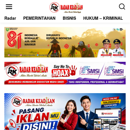
L
e
w
Radar
PEMERINTAHAN
BISNIS
HUKUM – KRIMINAL
a
t
i
k
e
k
o
n
t
e
n