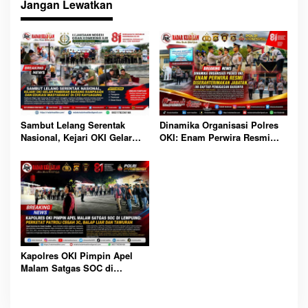
Jangan Lewatkan
Sambut Lelang Serentak
Dinamika Organisasi Polres
Nasional, Kejari OKI Gelar
OKI: Enam Perwira Resmi
Pameran Barang Rampasan
Diserahterimakan Jabatan, Ini
dan Edukasi Masyarakat di
Daftar Penugasan Barunya
CFD Kayuagung
Kapolres OKI Pimpin Apel
Malam Satgas SOC di
Lempuing: Perketat Patroli
Cegah 3C, Balap Liar dan
Tawuran