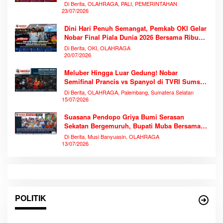
Pendidikan
Di Berita, OLAHRAGA, PALI, PEMERINTAHAN
23/07/2026
Dini Hari Penuh Semangat, Pemkab OKI Gelar
Nobar Final Piala Dunia 2026 Bersama Ribuan
Warga
Di Berita, OKI, OLAHRAGA
20/07/2026
Meluber Hingga Luar Gedung! Nobar
Semifinal Prancis vs Spanyol di TVRI Sumsel
Memecahkan Rekor Antusiasme
Di Berita, OLAHRAGA, Palembang, Sumatera Selatan
15/07/2026
Suasana Pendopo Griya Bumi Serasan
Sekatan Bergemuruh, Bupati Muba Bersama
Ribuan Warga Nobar Laga Bersejarah Piala
Di Berita, Musi Banyuasin, OLAHRAGA
Dunia 2026
13/07/2026
POLITIK