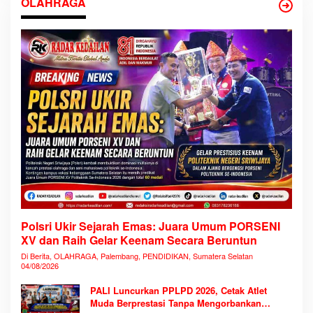
OLAHRAGA
Polsri Ukir Sejarah Emas: Juara Umum PORSENI
XV dan Raih Gelar Keenam Secara Beruntun
Di Berita, OLAHRAGA, Palembang, PENDIDIKAN, Sumatera Selatan
04/08/2026
PALI Luncurkan PPLPD 2026, Cetak Atlet
Muda Berprestasi Tanpa Mengorbankan