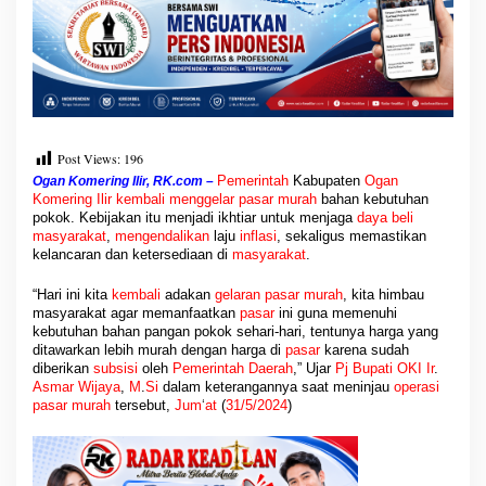
Post Views:
196
Pemerintah
Kabupaten
Ogan
Ogan Komering Ilir, RK.com –
Komering Ilir
kembali menggelar pasar murah
bahan kebutuhan
pokok. Kebijakan itu menjadi ikhtiar untuk menjaga
daya beli
masyarakat
,
mengendalikan
laju
inflasi
, sekaligus memastikan
kelancaran dan ketersediaan di
masyarakat
.
“Hari ini kita
kembali
adakan
gelaran pasar murah
, kita himbau
masyarakat agar memanfaatkan
pasar
ini guna memenuhi
kebutuhan bahan pangan pokok sehari-hari, tentunya harga yang
ditawarkan lebih murah dengan harga di
pasar
karena sudah
diberikan
subsisi
oleh
Pemerintah Daerah
,” Ujar
Pj Bupati OKI Ir
.
Asmar Wijaya
,
M
.
Si
dalam keterangannya saat meninjau
operasi
pasar murah
tersebut,
Jum
‘
at
(
31/5/2024
)