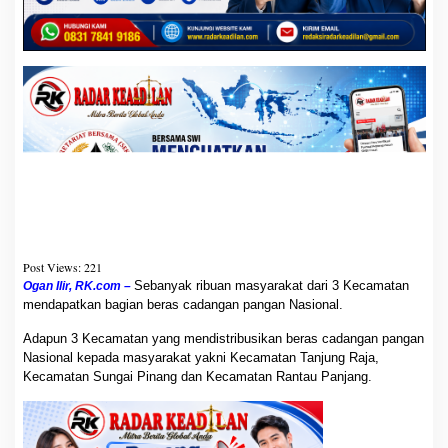
n
P
e
m
b
a
g
i
a
n
R
i
b
u
a
n
B
e
Post Views:
221
r
Sebanyak ribuan masyarakat dari 3 Kecamatan
Ogan Ilir, RK.com –
a
mendapatkan bagian beras cadangan pangan Nasional.
s
C
Adapun 3 Kecamatan yang mendistribusikan beras cadangan
a
pangan Nasional kepada masyarakat yakni Kecamatan Tanjung
d
Raja, Kecamatan Sungai Pinang dan Kecamatan Rantau Panjang.
a