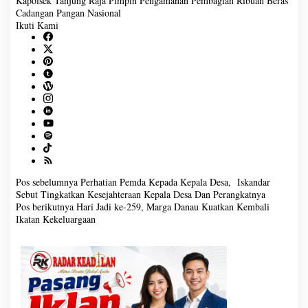
Baca Juga :
IPTU Reliyanto Akhiri Pengabdian 39
Tahun di Polri, Polres OKI Berikan Penghormatan
Istimewa
Kapolsek Tanjung Raja Pimpin Pengamanan Pembagian Ribuan Ber
as Cadangan Pangan Nasional
Ikuti Kami
N
Pos sebelumnya
Pos berikutnya
a
Perhatian Pemda Kepada Kepala
Hari Jadi ke-259, Marga Danau
v
Desa, Iskandar Sebut
Kuatkan Kembali Ikatan
i
g
Tingkatkan Kesejahteraan
Kekeluargaan
a
Kepala Desa Dan Perangkatnya
s
i
p
o
s