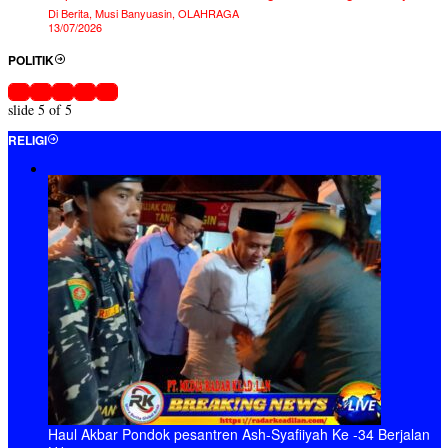
Di Berita, Jawa Timur, RELIGI
8000 Dilihat
Ketua TP PKK OKI Hadiri Tabligh Akbar dan
Wisuda Al-Qur’an Jelang Ramadhan
Di Berita, HARI BESAR, OKI, RELIGI, RUMAH
IBADAH
6725 Dilihat
Kendarai Sepeda Motor, Bupati Muchendi
Pantau Keamanan Malam Takbiran
Di Berita, OKI, PEMERINTAHAN, RELIGI
6380 Dilihat