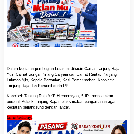
n
g
a
n
P
a
n
g
a
n
N
a
s
i
o
n
a
Dalam kegiatan pembagian beras ini dihadiri Camat Tanjung Raja
l
Yus, Camat Sungai Pinang Saryani dan Camat Rantau Panjang
Lukman Ajis, Kepala Pertanian, Kasi Pemerintahan, Kapolsek
Tanjung Raja dan Personil serta PPL.
Kapolsek Tanjung Raja AKP Hermansyah, S.IP., mengatakan
personil Polsek Tanjung Raja melaksanakan pengamanan agar
kegiatan berlangsung dengan lancar.