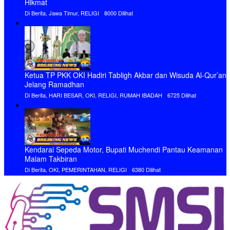
Hak Cipta PT. MEDIA RADAR KEADILAN - Mitra Berita Global Anda @
(2023)
Redaksi
SOP Perlindungan Wartawan
Pedoman Pemberitaan Media Siber
Tentang Kami