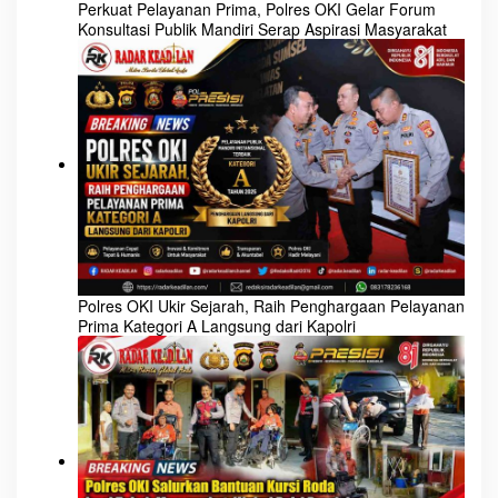
Serap Aspirasi Masyarakat
Langsung dari Kapolri
Polres OKI Salurkan Bantuan
Kursi Roda bagi Tokoh
Masyarakat, Wujud Polri
Presisi yang Humanis dan
Dekat dengan Rakyat
PEMERINTAHAN