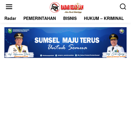
L
e
w
Radar
PEMERINTAHAN
BISNIS
HUKUM – KRIMINAL
a
t
i
k
e
k
o
n
t
e
n