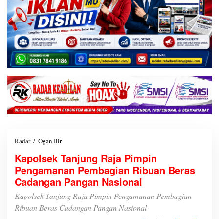
Radar
/
Ogan Ilir
K
a
Kapolsek Tanjung Raja Pimpin
p
Pengamanan Pembagian Ribuan Beras
o
l
Cadangan Pangan Nasional
s
e
Kapolsek Tanjung Raja Pimpin Pengamanan Pembagian
k
Ribuan Beras Cadangan Pangan Nasional
T