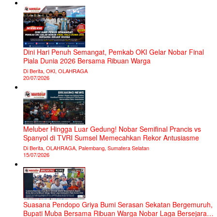
RELIGI
Haul Akbar Pondok pesantren Ash-Syafiiyah Ke -34 Berjalan
Hikmat