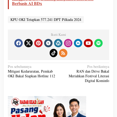
Berbasis AI BDx
KPU OKI Tetapkan 577.241 DPT Pilkada 2024
Ikuti Kami
N
Pos sebelumnya
Pos berikutnya
a
Mitigasi Kedaruratan, Pemkab
RAN dan Drive Bakal
v
OKI Bakal Siapkan Hotline 112
Meriahkan Festival Literasi
i
g
Digital Kominfo
a
s
i
p
o
s