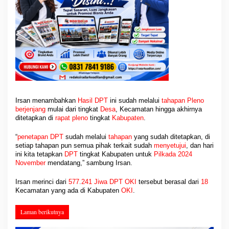
Irsan menambahkan
Hasil DPT
ini sudah melalui
tahapan Pleno
berjenjang
mulai dari tingkat
Desa
, Kecamatan hingga akhirnya
ditetapkan di
rapat pleno
tingkat
Kabupaten
.
“
penetapan DPT
sudah melalui
tahapan
yang sudah ditetapkan, di
setiap tahapan pun semua pihak terkait sudah
menyetujui
, dan hari
ini kita tetapkan
DPT
tingkat Kabupaten untuk
Pilkada
2024
November
mendatang,” sambung Irsan.
Irsan merinci dari
577
.
241 Jiwa DPT OKI
tersebut berasal dari
18
Kecamatan yang ada di Kabupaten
OKI
.
Laman berikutnya