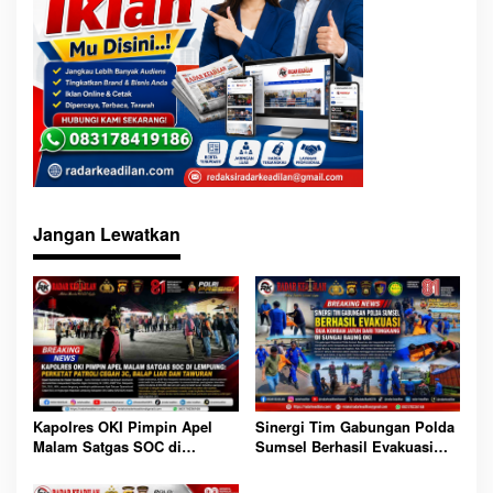
Jangan Lewatkan
Sinergi Tim Gabungan Polda
Kapolres OKI Pimpin Apel
Sumsel Berhasil Evakuasi
Malam Satgas SOC di
Dua Korban Jatuh dari
Lempuing: Perketat Patroli
Tongkang di Sungai Baung
Cegah 3C, Balap Liar dan