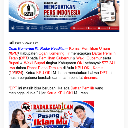
Post Views:
139
Komisi Pemilihan Umum
Ogan Komering Ilir, Radar Keadilan –
(
KPU
)
Kabupaten
Ogan Komering Ilir
menetapkan
Daftar Pemilih
Tetap
(
DPT
)
pada
Pemilihan Gubernur
&
Wakil
Gubernur
serta
Bupati
&
Wakil Bupati
tingkat Kabupaten
OKI
sebanyak
577
.
241
jiwa
dalam
Rapat Pleno Terbuka
di Aula
KPU OKI
,
Kamis
(
19
/
9
/
24
). Ketua
KPU OKI
M. Irsan menuturkan bahwa
DPT
ini
masih berpotensi berubah dan masih bersifat
dinamis
.
“
DPT
ini masih bisa berubah jika ada
Daftar Pemilih
yang
meninggal dunia,” Ujar
Ketua KPU OKI
M. Irsan.