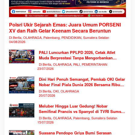
Polsri Ukir Sejarah Emas: Juara Umum PORSENI
XV dan Raih Gelar Keenam Secara Beruntun
Di Berita, OLAHRAGA, Palembang, PENDIDIKAN, Sumatera Selatan
04/08/2026
PALI Luncurkan PPLPD 2026, Cetak Atlet
Muda Berprestasi Tanpa Mengorbankan
Pendidikan
Di Berita, OLAHRAGA, PALI, PEMERINTAHAN
23/07/2026
Dini Hari Penuh Semangat, Pemkab OKI Gelar
Nobar Final Piala Dunia 2026 Bersama Ribuan
Warga
Di Berita, OKI, OLAHRAGA
20/07/2026
Meluber Hingga Luar Gedung! Nobar
Semifinal Prancis vs Spanyol di TVRI Sumsel
Memecahkan Rekor Antusiasme
Di Berita, OLAHRAGA, Palembang, Sumatera Selatan
15/07/2026
Suasana Pendopo Griya Bumi Serasan