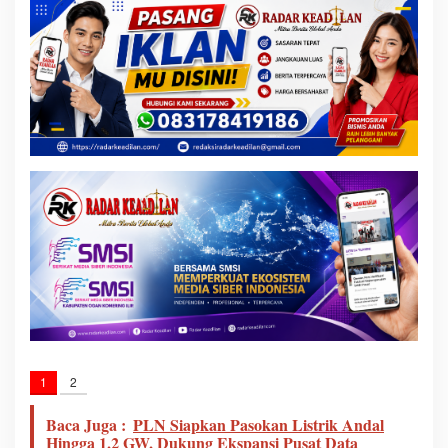
1
2
Baca Juga :
PLN Siapkan Pasokan Listrik Andal
Hingga 1,2 GW, Dukung Ekspansi Pusat Data