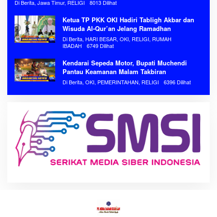
Di Berita, Jawa Timur, RELIGI
8013 Dilihat
Ketua TP PKK OKI Hadiri Tabligh Akbar dan
Wisuda Al-Qur’an Jelang Ramadhan
Di Berita, HARI BESAR, OKI, RELIGI, RUMAH
IBADAH
6749 Dilihat
Kendarai Sepeda Motor, Bupati Muchendi
Pantau Keamanan Malam Takbiran
Di Berita, OKI, PEMERINTAHAN, RELIGI
6396 Dilihat