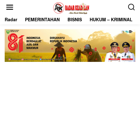
L
e
w
Radar
PEMERINTAHAN
BISNIS
HUKUM – KRIMINAL
a
t
i
k
e
k
o
n
t
e
n