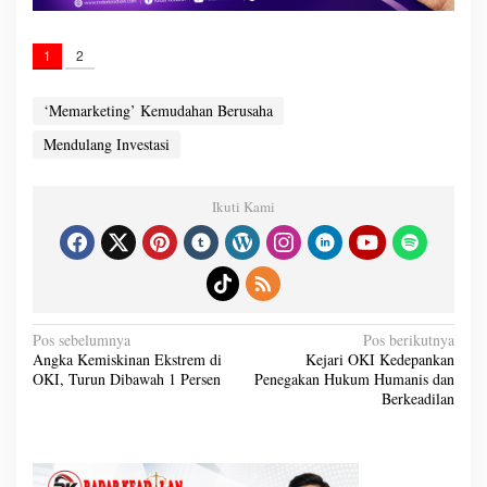
1
2
‘Memarketing’ Kemudahan Berusaha
Mendulang Investasi
Ikuti Kami
N
Pos sebelumnya
Pos berikutnya
a
Angka Kemiskinan Ekstrem di
Kejari OKI Kedepankan
v
OKI, Turun Dibawah 1 Persen
Penegakan Hukum Humanis dan
i
g
Berkeadilan
a
s
i
p
o
s