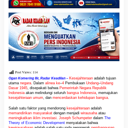
n
v
e
s
t
a
s
i
Post Views:
114
Kesejahteraan
adalah tujuan
Ogan Komering Ilir, Radar Keadilan –
utama
negara
. Dalam
alinea ke
–
4
Pembukaan
Undang
–
Undang
Dasar 1945
, disepakati bahwa
Pemerintah Negara Republik
Indonesia
akan melindungi seluruh
bangsa Indonesia
, memajukan
kesejahteraan umum
, dan
mencerdaskan kehidupan bangsa
.
Salah satu faktor yang mendorong
kesejahteraan
adalah
memandirikan masyarakat
dengan menjadi
wirausaha
atau
meningkatkan iklim investasi
.
Joseph Schumpeter
dalam
The
Theory of Economic Development
menyatakan bahwa
kewirausahaan
adalah salah satu roda penggerak
pembangunan