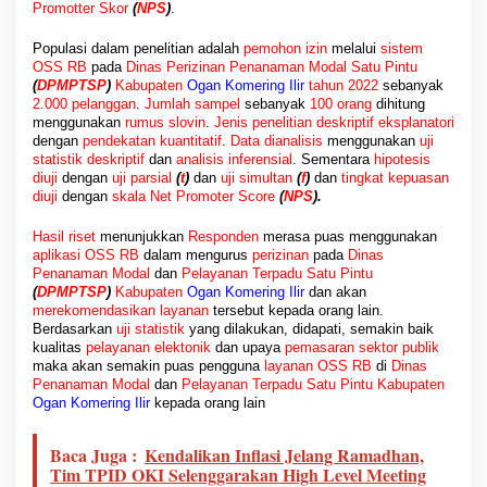
Promotter Skor
(
NPS
)
.
Populasi dalam penelitian adalah
pemohon izin
melalui
sistem
OSS RB
pada
Dinas Perizinan Penanaman Modal Satu Pintu
(
DPMPTSP
)
Kabupaten
Ogan Komering Ilir
tahun 2022
sebanyak
2
.
000
pelanggan
.
Jumlah sampel
sebanyak
100 orang
dihitung
menggunakan
rumus slovin
.
Jenis penelitian deskriptif
eksplanatori
dengan
pendekatan kuantitatif
.
Data dianalisis
menggunakan
uji
statistik deskriptif
dan
analisis inferensial
. Sementara
hipotesis
diuji
dengan
uji parsial
(
t
)
dan
uji simultan
(
f
)
dan
tingkat kepuasan
diuji
dengan
skala
Net Promoter Score
(
NPS
).
Hasil riset
menunjukkan
Responden
merasa puas menggunakan
aplikasi OSS
RB
dalam mengurus
perizinan
pada
Dinas
Penanaman Modal
dan
Pelayanan Terpadu Satu Pintu
(
DPMPTSP
)
Kabupaten
Ogan Komering Ilir
dan akan
merekomendasikan layanan
tersebut kepada orang lain.
Berdasarkan
uji statistik
yang dilakukan, didapati, semakin baik
kualitas
pelayanan elektonik
dan upaya
pemasaran sektor publik
maka akan semakin puas pengguna
layanan OSS RB
di
Dinas
Penanaman Modal
dan
Pelayanan Terpadu Satu Pintu Kabupaten
Ogan Komering Ilir
kepada orang lain
Baca Juga :
Kendalikan Inflasi Jelang Ramadhan,
Tim TPID OKI Selenggarakan High Level Meeting