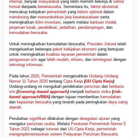
internal
, banyak
masyarakat
yang lebih memilih bekerja di
sektor
formal
daripada
berwirausaha
. Sementara itu,
faktor
eksternal
mencakup kebijakan
pemerintah
yang
belum optimal
dalam
mendorong
dan
menumbuhkan jiwa kewirausahaan
serta
meningkatkan
iklim investasi
, seperti melalui
bantuan
modal
,
pinjaman lunak
,
pendidikan
,
pelatihan
,
pendampingan
, dan
kemudahan berusaha
.
Untuk meningkatkan kemudahan berusaha,
Presiden Jokowi
telah
mengeluarkan beberapa
paket kebijakan ekonomi
yang bertujuan
untuk meningkatkan
kualitas layanan pemerintah
dalam
pengurusan izin
agar
lebih mudah
,
efisien
, dan
terintegrasi
dengan
teknologi informasi
.
Pada tahun
2020
,
Pemerintah
mengesahkan
Undang
–
Undang
Nomor 11
Tahun 2020
tentang
Cipta Kerja
(
UU Cipta Kerja
)
.
Undang-undang ini mengubah pendekatan
perizinan
dari
berbasis
izin
(
licensing
–
based approach
)
menjadi
berbasis risiko
(
risk
–
based approach
/
RBA
)
dengan tujuan memberikan
kemudahan
dan
kepastian
berusaha
yang terarah pada peningkatan
daya saing
daerah
.
Perubahan
signifikan
dilakukan dengan
deregulasi aturan
yang
mengatur
perizinan usaha
. Melalui
Peraturan
Pemerintah Nomor 5
Tahun 2021
sebagai
turunan
dari
UU Cipta Kerja
,
pemerintah
mengimplementasikan sistem Pelayanan Perizinan Berusaha