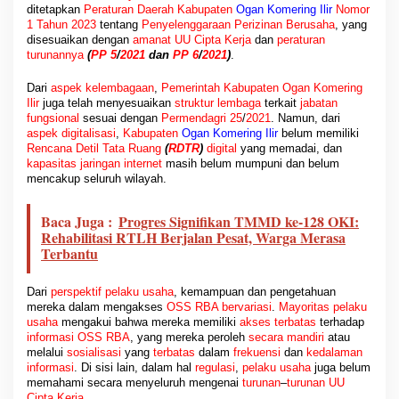
ditetapkan
Peraturan Daerah Kabupaten
Ogan Komering Ilir
Nomor
1 Tahun 2023
tentang
Penyelenggaraan Perizinan Berusaha
, yang
disesuaikan dengan
amanat UU Cipta Kerja
dan
peraturan
turunannya
(
PP 5
/
2021
dan
PP 6
/
2021
)
.
Dari
aspek kelembagaan
,
Pemerintah
Kabupaten
Ogan Komering
Ilir
juga telah menyesuaikan
struktur lembaga
terkait
jabatan
fungsional
sesuai dengan
Permendagri 25
/
2021
. Namun, dari
aspek digitalisasi
,
Kabupaten
Ogan Komering Ilir
belum memiliki
Rencana Detil Tata Ruang
(
RDTR
)
digital
yang memadai, dan
kapasitas jaringan internet
masih belum mumpuni dan belum
mencakup seluruh wilayah.
Baca Juga :
Progres Signifikan TMMD ke-128 OKI:
Rehabilitasi RTLH Berjalan Pesat, Warga Merasa
Terbantu
Dari
perspektif pelaku usaha
, kemampuan dan pengetahuan
mereka dalam mengakses
OSS RBA bervariasi
.
Mayoritas pelaku
usaha
mengakui bahwa mereka memiliki
akses terbatas
terhadap
informasi OSS RBA
, yang mereka peroleh
secara mandiri
atau
melalui
sosialisasi
yang
terbatas
dalam
frekuensi
dan
kedalaman
informasi
. Di sisi lain, dalam hal
regulasi
,
pelaku usaha
juga belum
memahami secara menyeluruh mengenai
turunan
–
turunan
UU
Cipta Kerja
.