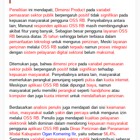
Penelitian
ini mendapati,
Dimensi Product
pada
variabel
pemasaran sektor publik
berpengaruh
positif
tidak
signifikan
pada
kepuasan masyarakat pengguna
OSS RB
. Penyebabnya antara
lain; Menurut
responden aplikasi OSS RB
masih membingungkan
akibat fitur yang banyak, Sebagian besar pengguna
layanan OSS
RB
berusia diatas
35 tahun
sehingga belum terbiasa dalam
pemanfaatan teknologi
untuk mengurus
perizinan
, Meski
layanan
perizinan
melalui
OSS RB
sudah
terpadu
namun
proses integrasi
dengan
sistem pelayanan digital sektoral
belum
maksimal
.
Ditemukan juga, bahwa
dimensi price
pada
variabel pemasaran
sektor publik
berpengaruh
positif
tidak
signifikan
terhadap
kepuasan masyarakat
. Penyebabnya antara lain, masyarakat
memerlukan perangkat penunjang seperti
pulsa
dan
kuota internet
.
Meskipun
aplikasi OSS RB
tidak dipungut
biaya
, namun
masyarakat perlu memiliki
perangkat
seperti
handphone
atau
komputer
dan juga
kuota internet
untuk
mendaftarkan perizinan
.
Berdasarkan
analisis penulis
juga mendapati dari sisi
keamanan
situs
,
masyarakat
sudah
yakin
dan
percaya
untuk mengurus izin
melalui
OSS RB
. Penulis juga mendapati
kualitas pelayanan
elektronik
lebih dominan dalam mendorong
kepuasan masyarakat
pengguna
aplikasi OSS RB
pada
Dinas Perizinan
dan
Penanaman
Modal Kabupaten
Ogan Komering Ilir
, yaitu sebesar
56
,
4%
.
Sementara
variabel pemasaran sektor publik
berkontribusi sebesar