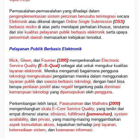
Permasalahan-permasalahan yang dihadapi dalam
pengimplementasian sistem perizinan berusaha terintegrasi
secara
Elektronik
atau dikenal dengan
Online Single Submission
(
OSS
)
berbasis resiko
di atas perlu mendapat perhatian khusus, terutama
dari sisi
kualitas pelayanan publik berbasis elektronik
serta upaya
pemerintah daerah
memasarkan kebijakan tersebut.
Pelayanan Publik Berbasis Elektronik
Mick
,
Gleen
, dan
Fournier
(
1995
)
memperkenalkan
Electronic
Service Quality
(
E
–
S
–
Qual
)
sebagai alat untuk mengukur kualitas
layanan elektronik
. Mereka mengamati bagaimana pengguna
teknologi mengevaluasi
pengalaman mereka dalam menggunakan
layanan publik
dan
swasta berbasis teknologi
, dengan hasil bisa
berupa
penilaian positif
atau
negatif
tergantung pada
dominasi
kemampuan teknologi
yang
dipersepsikan
oleh
pengguna
.
Perkembangan lebih lanjut,
Parasuraman
dan
Malhotra
(
2000
)
mengembangkan
skala E
–
Core Service Quality
, yang terdiri dari
empat dimensi utama:
efisiensi
,
fulfillment
(
pemenuhan
)
,
system
availability
, dan
privasi
, yang masing-masing menggambarkan
aspek kemudahan akses
, kepatuhan terhadap
janji layanan
,
ketersediaan sistem
, dan
keamanan informasi
.