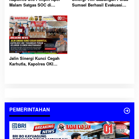
Sumsel Berhasil Evakuasi
Malam Satgas SOC di
Dua Korban Jatuh dari
Lempuing: Perketat Patroli
Tongkang di Sungai Baung
Cegah 3C, Balap Liar dan
OKI
Tawuran
Jalin Sinergi Kunci Cegah
Karhutla, Kapolres OKI
Tekankan Peran Seluruh
Elemen Masyarakat
PEMERINTAHAN