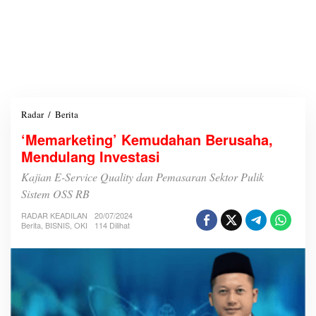
Radar
/
Berita
‘
M
‘Memarketing’ Kemudahan Berusaha,
e
Mendulang Investasi
m
a
Kajian E-Service Quality dan Pemasaran Sektor Pulik
r
k
Sistem OSS RB
e
RADAR KEADILAN
t
20/07/2024
Berita
,
BISNIS
,
OKI
114 Dilihat
i
n
g
’
K
e
m