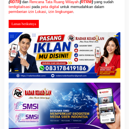
(
RDTR
)
dan
Rencana Tata Ruang Wilayah
(
RTRW
)
yang sudah
terdigitalisasi
pada
peta digital
untuk memudahkan dalam
permberian izin
Lokasi
,
izin lingkungan
.
Laman berikutnya