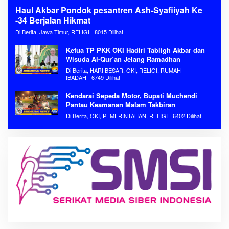
Haul Akbar Pondok pesantren Ash-Syafiiyah Ke
-34 Berjalan Hikmat
Di Berita, Jawa Timur, RELIGI
8015 Dilihat
Ketua TP PKK OKI Hadiri Tabligh Akbar dan
Wisuda Al-Qur’an Jelang Ramadhan
Di Berita, HARI BESAR, OKI, RELIGI, RUMAH
IBADAH
6749 Dilihat
Kendarai Sepeda Motor, Bupati Muchendi
Pantau Keamanan Malam Takbiran
Di Berita, OKI, PEMERINTAHAN, RELIGI
6402 Dilihat