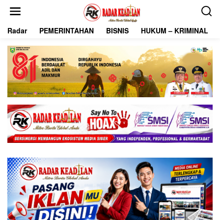
L
e
w
Radar
PEMERINTAHAN
BISNIS
HUKUM – KRIMINAL
a
t
i
k
e
k
o
n
t
e
n