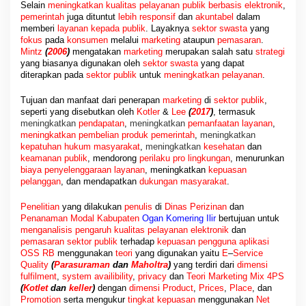
Selain
meningkatkan kualitas pelayanan publik berbasis elektronik
,
pemerintah
juga dituntut
lebih responsif
dan
akuntabel
dalam
memberi
layanan kepada publik
. Layaknya
sektor swasta
yang
fokus
pada
konsumen
melalui
marketing
ataupun
pemasaran
.
Mintz
(
2006
)
mengatakan
marketing
merupakan salah satu
strategi
yang biasanya digunakan oleh
sektor swasta
yang dapat
diterapkan pada
sektor publik
untuk
meningkatkan pelayanan
.
Tujuan dan manfaat dari penerapan
marketing
di
sektor publik
,
seperti yang disebutkan oleh
Kotler
&
Lee
(
2017
)
, termasuk
meningkatkan
pendapatan
,
meningkatkan
pemanfaatan layanan
,
meningkatkan pembelian produk pemerintah
,
meningkatkan
kepatuhan hukum masyarakat
,
meningkatkan
kesehatan
dan
keamanan publik
, mendorong
perilaku pro lingkungan
, menurunkan
biaya penyelenggaraan layanan
, meningkatkan
kepuasan
pelanggan
, dan mendapatkan
dukungan masyarakat
.
Penelitian
yang dilakukan
penulis
di
Dinas Perizinan
dan
Penanaman Modal Kabupaten
Ogan Komering Ilir
bertujuan untuk
menganalisis pengaruh kualitas pelayanan elektronik
dan
pemasaran sektor publik
terhadap
kepuasan pengguna aplikasi
OSS RB
menggunakan
teori
yang digunakan yaitu
E
–
Service
Quality
(
Parasuraman
dan
Maholtra
)
yang terdiri dari
dimensi
fulfilment
,
system availibility
,
privacy
dan
Teori Marketing Mix 4PS
(
Kotlet
dan
keller
)
dengan
dimensi Product
,
Prices
,
Place
, dan
Promotion
serta mengukur
tingkat kepuasan
menggunakan
Net