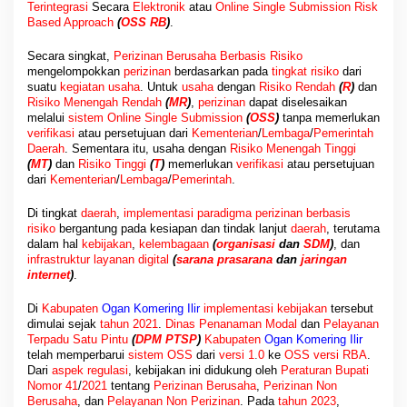
Terintegrasi
Secara
Elektronik
atau
Online Single Submission Risk
Based Approach
(
OSS RB
)
.
Secara singkat,
Perizinan Berusaha Berbasis Risiko
mengelompokkan
perizinan
berdasarkan pada
tingkat risiko
dari
suatu
kegiatan usaha
. Untuk
usaha
dengan
Risiko Rendah
(
R
)
dan
Risiko Menengah Rendah
(
MR
)
,
perizinan
dapat diselesaikan
melalui
sistem Online Single Submission
(
OSS
)
tanpa memerlukan
verifikasi
atau persetujuan dari
Kementerian
/
Lembaga
/
Pemerintah
Daerah
. Sementara itu, usaha dengan
Risiko Menengah Tinggi
(
MT
)
dan
Risiko Tinggi
(
T
)
memerlukan
verifikasi
atau persetujuan
dari
Kementerian
/
Lembaga
/
Pemerintah
.
Di tingkat
daerah
,
implementasi paradigma perizinan berbasis
risiko
bergantung pada kesiapan dan tindak lanjut
daerah
, terutama
dalam hal
kebijakan
,
kelembagaan
(
organisasi
dan
SDM
)
, dan
infrastruktur layanan digital
(
sarana prasarana
dan
jaringan
internet
)
.
Di
Kabupaten
Ogan Komering Ilir
implementasi kebijakan
tersebut
dimulai sejak
tahun 2021
.
Dinas Penanaman Modal
dan
Pelayanan
Terpadu Satu Pintu
(
DPM PTSP
)
Kabupaten
Ogan Komering Ilir
telah memperbarui
sistem OSS
dari
versi 1
.
0
ke
OSS versi RBA
.
Dari
aspek regulasi
, kebijakan ini didukung oleh
Peraturan Bupati
Nomor 41
/
2021
tentang
Perizinan Berusaha
,
Perizinan Non
Berusaha
, dan
Pelayanan Non Perizinan
. Pada
tahun 2023
,