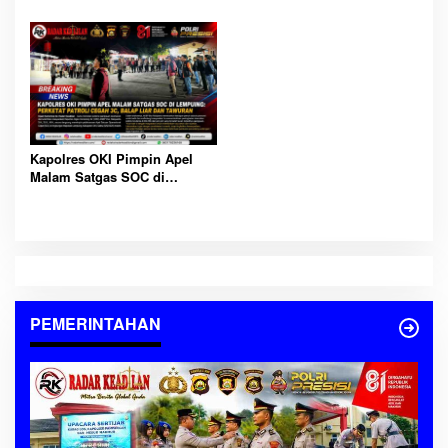
Pameran Barang Rampasan
Diserahterimakan Jabatan, Ini
dan Edukasi Masyarakat di
Daftar Penugasan Barunya
CFD Kayuagung
Kapolres OKI Pimpin Apel
Malam Satgas SOC di
Lempuing: Perketat Patroli
Cegah 3C, Balap Liar dan
Tawuran
PEMERINTAHAN