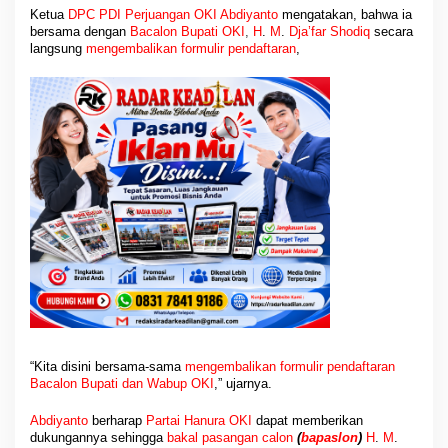
a
Ketua
DPC PDI Perjuangan OKI Abdiyanto
mengatakan, bahwa ia
n
bersama dengan
Bacalon Bupati OKI
,
H
.
M
.
Dja’far Shodiq
secara
u
langsung
mengembalikan formulir pendaftaran
,
r
a
“Kita disini bersama-sama
mengembalikan formulir pendaftaran
Bacalon Bupati dan Wabup OKI
,” ujarnya.
Abdiyanto
berharap
Partai Hanura OKI
dapat memberikan
dukungannya sehingga
bakal pasangan calon
(
bapaslon
)
H
.
M
.