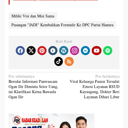
Miliki Visi dan Misi Sama
Pasangan "JADI" Kembalikan Formulir Ke DPC Partai Hanura
Ikuti Kami
N
Pos sebelumnya
Pos berikutnya
a
Beredar Informasi Panwascam
Viral Keluarga Pasien Tersulut
v
Ogan Ilir Diminta Setor Uang,
Emosi Layanan RSUD
i
g
ini Klarifikasi Ketua Bawaslu
Kayuagung, Dokter Beri
a
Ogan Ilir
Layanan Dihari Libur
s
i
p
o
s