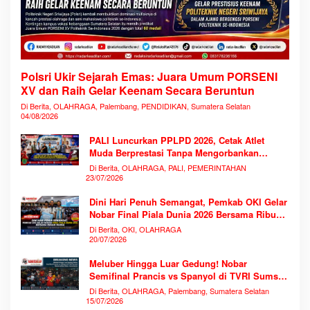
Polsri Ukir Sejarah Emas: Juara Umum PORSENI
XV dan Raih Gelar Keenam Secara Beruntun
Di Berita, OLAHRAGA, Palembang, PENDIDIKAN, Sumatera Selatan
04/08/2026
PALI Luncurkan PPLPD 2026, Cetak Atlet
Muda Berprestasi Tanpa Mengorbankan
Pendidikan
Di Berita, OLAHRAGA, PALI, PEMERINTAHAN
23/07/2026
Dini Hari Penuh Semangat, Pemkab OKI Gelar
Nobar Final Piala Dunia 2026 Bersama Ribuan
Warga
Di Berita, OKI, OLAHRAGA
20/07/2026
Meluber Hingga Luar Gedung! Nobar
Semifinal Prancis vs Spanyol di TVRI Sumsel
Memecahkan Rekor Antusiasme
Di Berita, OLAHRAGA, Palembang, Sumatera Selatan
15/07/2026