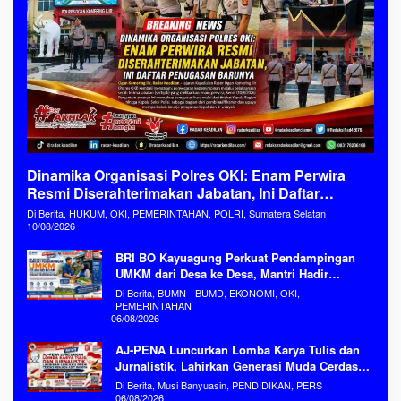
Dinamika Organisasi Polres OKI: Enam Perwira
Resmi Diserahterimakan Jabatan, Ini Daftar
Penugasan Barunya
Di Berita, HUKUM, OKI, PEMERINTAHAN, POLRI, Sumatera Selatan
10/08/2026
BRI BO Kayuagung Perkuat Pendampingan
UMKM dari Desa ke Desa, Mantri Hadir
Sebagai Mitra Penggerak Ekonomi Kerakyatan
Di Berita, BUMN - BUMD, EKONOMI, OKI,
PEMERINTAHAN
06/08/2026
AJ-PENA Luncurkan Lomba Karya Tulis dan
Jurnalistik, Lahirkan Generasi Muda Cerdas
Menjaga Aset Bangsa
Di Berita, Musi Banyuasin, PENDIDIKAN, PERS
06/08/2026