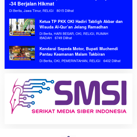
-34 Berjalan Hikmat
Di Berita, Jawa Timur, RELIGI
8015 Dilihat
Ketua TP PKK OKI Hadiri Tabligh Akbar dan
Wisuda Al-Qur’an Jelang Ramadhan
Di Berita, HARI BESAR, OKI, RELIGI, RUMAH
IBADAH
6749 Dilihat
Kendarai Sepeda Motor, Bupati Muchendi
Pantau Keamanan Malam Takbiran
Di Berita, OKI, PEMERINTAHAN, RELIGI
6402 Dilihat