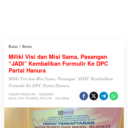
Radar
/
Berita
M
i
Miliki Visi dan Misi Sama, Pasangan
l
“JADI” Kembalikan Formulir Ke DPC
i
k
Partai Hanura
i
V
Miliki Visi dan Misi Sama, Pasangan "JADI" Kembalikan
i
Formulir Ke DPC Partai Hanura
s
i
RADAR KEADILAN
18/05/2024
d
Berita
,
OKI
,
PILKADA
,
POLITIK
164 Dilihat
a
n
M
i
s