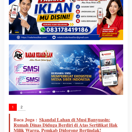
1
2
Baca Juga :
Skandal Lahan di Musi Banyuasin:
Rumah Dinas Diduga Berdiri di Atas Sertifikat Hak
Milik Warga, Pemkab Didorong Bertindak!