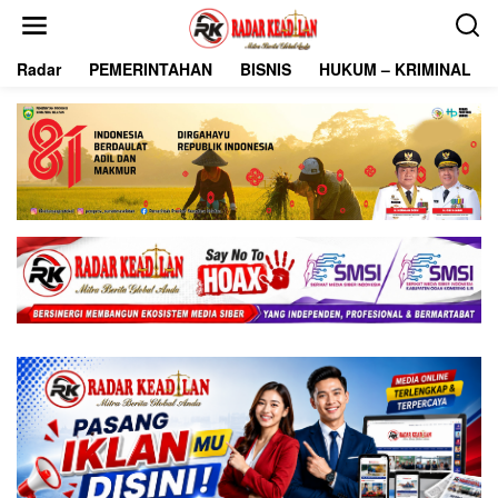
L
e
w
Radar
PEMERINTAHAN
BISNIS
HUKUM – KRIMINAL
a
t
i
k
e
k
o
n
t
e
n