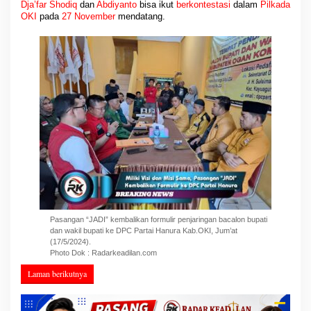
Dja’far Shodiq
dan
Abdiyanto
bisa ikut
berkontestasi
dalam
Pilkada
OKI
pada
27 November
mendatang.
Pasangan “JADI” kembalikan formulir penjaringan bacalon bupati
dan wakil bupati ke DPC Partai Hanura Kab.OKI, Jum’at
(17/5/2024).
Photo Dok : Radarkeadilan.com
Laman berikutnya