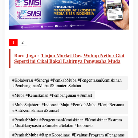
1
2
Baca Juga :
Tinjau Market Day, Wabup Netta : Giat
Seperti ini Cikal Bakal Lahirnya Pengusaha Muda
#Kolaborasi #Sinergi #PemkabMuba #PengentasanKemiskinan
#PembangunanMuba #SumateraSelatan
#Muba #Kemiskinan #Pembangunan #Sumsel
#MubaSejahtera #IndonesiaMaju #PemkabMuba #KerjaBersama
#AntiKemiskinan #Sumsel
#PemkabMuba #PengentasanKemiskinan #KemiskinanEkstrem
#MusiBanyuasin #SumateraSelatan #Indonesia
#PemkabMuba #RapatKoordinasi #EvaluasiProgram #Pengentas