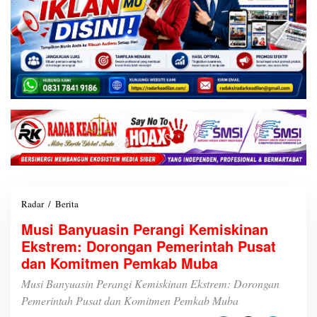
Radar
/
Berita
M
u
Musi Banyuasin Perangi Kemiskinan
s
Ekstrem: Dorongan Pemerintah Pusat
i
B
dan Komitmen Pemkab Muba
a
n
Musi Banyuasin Perangi Kemiskinan Ekstrem: Dorongan
y
Pemerintah Pusat dan Komitmen Pemkab Muba
u