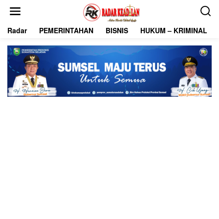
L
e
w
Radar
PEMERINTAHAN
BISNIS
HUKUM – KRIMINAL
a
t
i
k
e
k
o
n
t
e
n