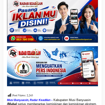
r
e
m
:
D
o
r
o
n
g
a
n
P
e
m
e
r
i
n
t
a
h
P
Post Views:
2,243
u
Kabupaten Musi Banyuasin
Musi Banyuasin, Radar Keadilan –
s
(Muba)
serius memberantas kemiskinan dan kemiskinan ekstrem.