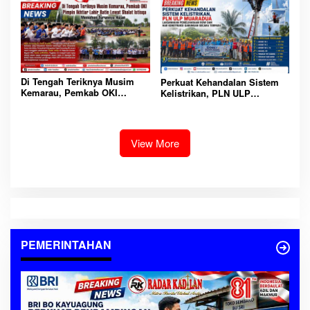
Di Tengah Teriknya Musim
Perkuat Kehandalan Sistem
Kemarau, Pemkab OKI
Kelistrikan, PLN ULP
Pimpin Ikhtiar Lahir Batin
Muaradua Laksanakan
Lewat Shalat Istisqa
Pemeliharaan ROW dan HAR
Memohon Turunnya Hujan
Konstruksi Gabungan Secara
Terpadu
View More
PEMERINTAHAN