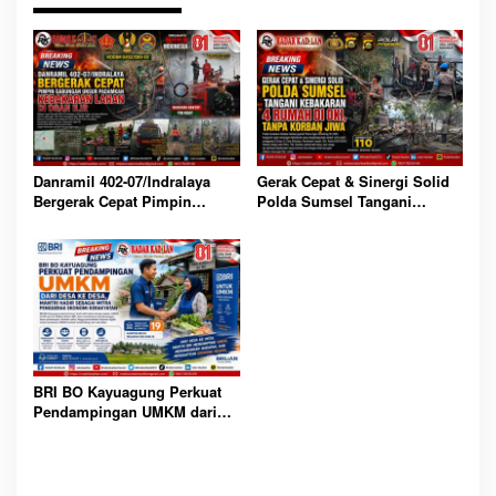
Danramil 402-07/Indralaya
Gerak Cepat & Sinergi Solid
Bergerak Cepat Pimpin
Polda Sumsel Tangani
Gabungan Unsur Padamkan
Kebakaran 4 Rumah di OKI,
Kebakaran Lahan di Ogan Ilir
Tanpa Korban Jiwa
BRI BO Kayuagung Perkuat
Pendampingan UMKM dari
Desa ke Desa, Mantri Hadir
Sebagai Mitra Penggerak
Ekonomi Kerakyatan