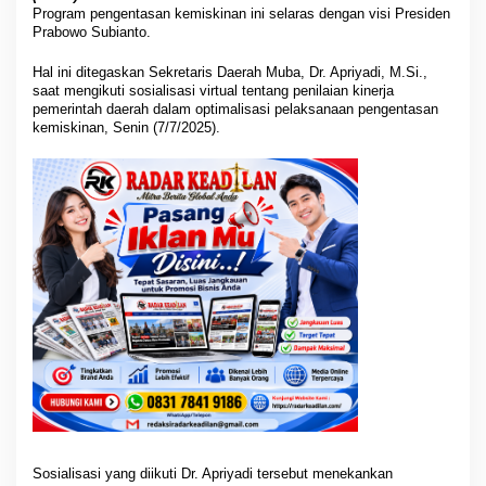
a
Program pengentasan kemiskinan ini selaras dengan visi Presiden
t
Prabowo Subianto.
d
a
Hal ini ditegaskan Sekretaris Daerah Muba, Dr. Apriyadi, M.Si.,
n
saat mengikuti sosialisasi virtual tentang penilaian kinerja
K
pemerintah daerah dalam optimalisasi pelaksanaan pengentasan
o
kemiskinan, Senin (7/7/2025).
m
i
t
m
e
n
P
e
m
k
a
b
M
u
b
a
Sosialisasi yang diikuti Dr. Apriyadi tersebut menekankan