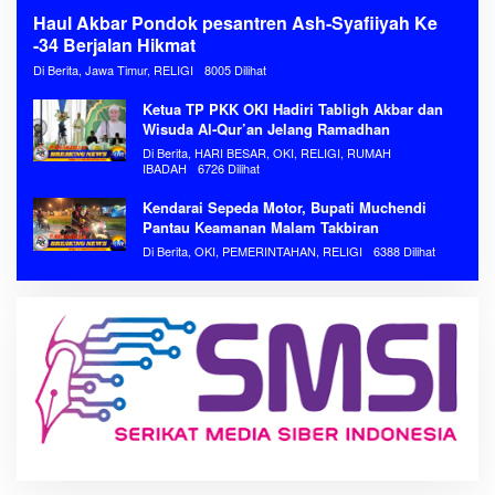
Haul Akbar Pondok pesantren Ash-Syafiiyah Ke
-34 Berjalan Hikmat
Di Berita, Jawa Timur, RELIGI
8005 Dilihat
Ketua TP PKK OKI Hadiri Tabligh Akbar dan
Wisuda Al-Qur’an Jelang Ramadhan
Di Berita, HARI BESAR, OKI, RELIGI, RUMAH
IBADAH
6726 Dilihat
Kendarai Sepeda Motor, Bupati Muchendi
Pantau Keamanan Malam Takbiran
Di Berita, OKI, PEMERINTAHAN, RELIGI
6388 Dilihat