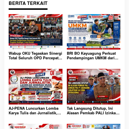
BERITA TERKAIT
BRI BO Kayuagung Perkuat
Wabup OKU Tegaskan Sinergi
Pendampingan UMKM dari
Total Seluruh OPD Percepat
Desa ke Desa, Mantri Hadir
Pengentasan Kemiskinan
Sebagai Mitra Penggerak
Lewat Program Strategis 3
Ekonomi Kerakyatan
Juta Rumah
AJ-PENA Luncurkan Lomba
Tak Langsung Ditutup, Ini
Karya Tulis dan Jurnalistik,
Alasan Pemkab PALI Izinkan
Lahirkan Generasi Muda
PKS PT Aburahmi Lanjutkan
Cerdas Menjaga Aset Bangsa
Uji Coba Operasional