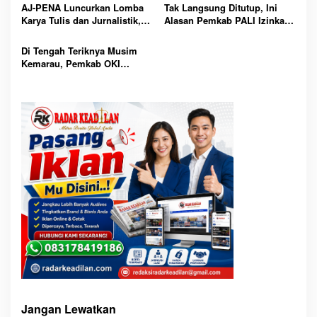
Lewat Program Strategis 3
Sebagai Mitra Penggerak
AJ-PENA Luncurkan Lomba
Tak Langsung Ditutup, Ini
Juta Rumah
Ekonomi Kerakyatan
Karya Tulis dan Jurnalistik,
Alasan Pemkab PALI Izinkan
Lahirkan Generasi Muda
PKS PT Aburahmi Lanjutkan
Cerdas Menjaga Aset Bangsa
Uji Coba Operasional
Di Tengah Teriknya Musim
Kemarau, Pemkab OKI
Pimpin Ikhtiar Lahir Batin
Lewat Shalat Istisqa
Memohon Turunnya Hujan
Jangan Lewatkan