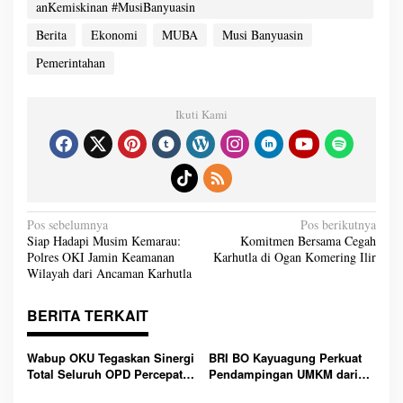
anKemiskinan #MusiBanyuasin
Berita
Ekonomi
MUBA
Musi Banyuasin
Pemerintahan
Ikuti Kami
N
Pos sebelumnya
Pos berikutnya
a
Siap Hadapi Musim Kemarau:
Komitmen Bersama Cegah
v
Polres OKI Jamin Keamanan
Karhutla di Ogan Komering Ilir
i
g
Wilayah dari Ancaman Karhutla
a
s
i
BERITA TERKAIT
p
o
s
Wabup OKU Tegaskan Sinergi
BRI BO Kayuagung Perkuat
Total Seluruh OPD Percepat
Pendampingan UMKM dari
Pengentasan Kemiskinan
Desa ke Desa, Mantri Hadir