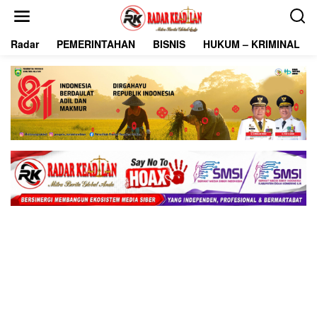
L
e
w
Radar
PEMERINTAHAN
BISNIS
HUKUM – KRIMINAL
a
t
i
k
e
k
o
n
t
e
n