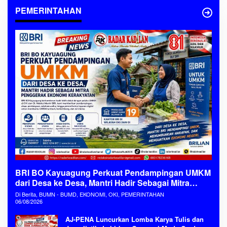
PEMERINTAHAN
BRI BO Kayuagung Perkuat Pendampingan UMKM
dari Desa ke Desa, Mantri Hadir Sebagai Mitra
Penggerak Ekonomi Kerakyatan
Di Berita, BUMN - BUMD, EKONOMI, OKI, PEMERINTAHAN
06/08/2026
AJ-PENA Luncurkan Lomba Karya Tulis dan