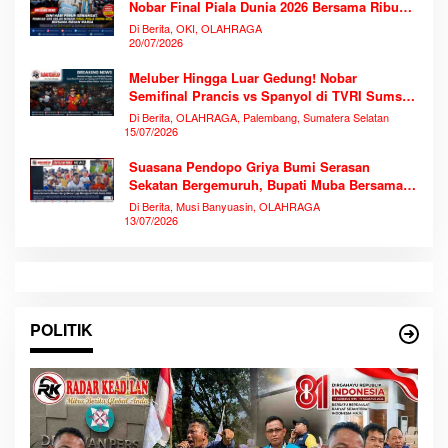
Nobar Final Piala Dunia 2026 Bersama Ribuan
Warga
Di Berita, OKI, OLAHRAGA
20/07/2026
Meluber Hingga Luar Gedung! Nobar
Semifinal Prancis vs Spanyol di TVRI Sumsel
Memecahkan Rekor Antusiasme
Di Berita, OLAHRAGA, Palembang, Sumatera Selatan
15/07/2026
Suasana Pendopo Griya Bumi Serasan
Sekatan Bergemuruh, Bupati Muba Bersama
Ribuan Warga Nobar Laga Bersejarah Piala
Di Berita, Musi Banyuasin, OLAHRAGA
Dunia 2026
13/07/2026
POLITIK