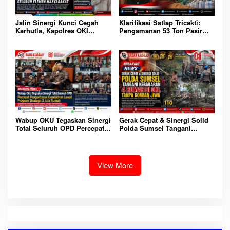
Jalin Sinergi Kunci Cegah
Klarifikasi Satlap Tricakti:
Karhutla, Kapolres OKI
Pengamanan 53 Ton Pasir
Tekankan Peran Seluruh
Timah di Belitung Lebih
Elemen Masyarakat
Akibat Miskomunikasi,
Penegakan Hukum Tetap
Berjalan
Gerak Cepat & Sinergi Solid
Wabup OKU Tegaskan Sinergi
Polda Sumsel Tangani
Total Seluruh OPD Percepat
Kebakaran 4 Rumah di OKI,
Pengentasan Kemiskinan
Tanpa Korban Jiwa
Lewat Program Strategis 3
Juta Rumah
View More