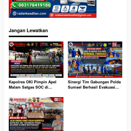
Jangan Lewatkan
Sinergi Tim Gabungan Polda
Kapolres OKI Pimpin Apel
Sumsel Berhasil Evakuasi
Malam Satgas SOC di
Dua Korban Jatuh dari
Lempuing: Perketat Patroli
Tongkang di Sungai Baung
Cegah 3C, Balap Liar dan
OKI
Tawuran