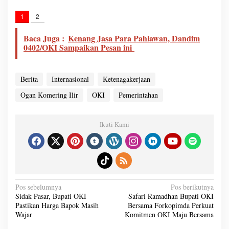
1
2
Baca Juga :
Kenang Jasa Para Pahlawan, Dandim
0402/OKI Sampaikan Pesan ini
Berita
Internasional
Ketenagakerjaan
Ogan Komering Ilir
OKI
Pemerintahan
Ikuti Kami
N
Pos sebelumnya
Pos berikutnya
a
Sidak Pasar, Bupati OKI
Safari Ramadhan Bupati OKI
v
Pastikan Harga Bapok Masih
Bersama Forkopimda Perkuat
i
g
Wajar
Komitmen OKI Maju Bersama
a
s