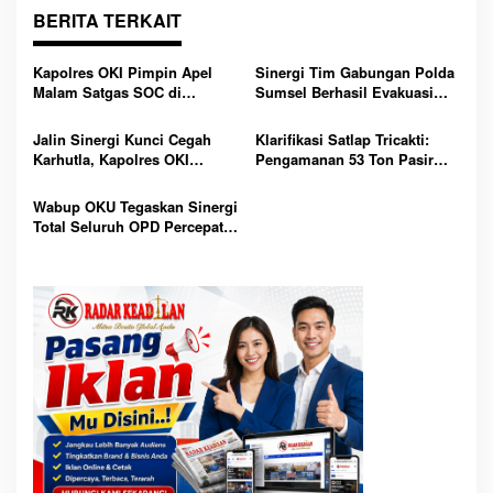
i
BERITA TERKAIT
p
o
s
Kapolres OKI Pimpin Apel
Sinergi Tim Gabungan Polda
Malam Satgas SOC di
Sumsel Berhasil Evakuasi
Lempuing: Perketat Patroli
Dua Korban Jatuh dari
Cegah 3C, Balap Liar dan
Tongkang di Sungai Baung
Jalin Sinergi Kunci Cegah
Klarifikasi Satlap Tricakti:
Tawuran
OKI
Karhutla, Kapolres OKI
Pengamanan 53 Ton Pasir
Tekankan Peran Seluruh
Timah di Belitung Lebih
Elemen Masyarakat
Akibat Miskomunikasi,
Wabup OKU Tegaskan Sinergi
Penegakan Hukum Tetap
Total Seluruh OPD Percepat
Berjalan
Pengentasan Kemiskinan
Lewat Program Strategis 3
Juta Rumah