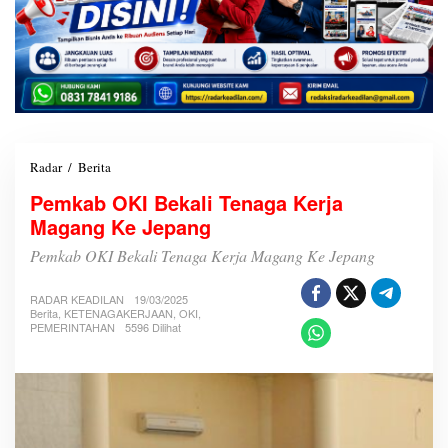
Radar
/
Berita
P
e
Pemkab OKI Bekali Tenaga Kerja
m
Magang Ke Jepang
k
a
Pemkab OKI Bekali Tenaga Kerja Magang Ke Jepang
b
O
K
RADAR KEADILAN
19/03/2025
I
Berita
,
KETENAGAKERJAAN
,
OKI
,
PEMERINTAHAN
5596 Dilihat
B
e
k
a
l
i
T