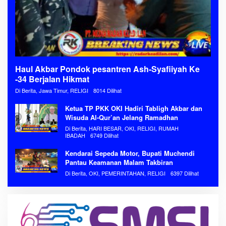
Haul Akbar Pondok pesantren Ash-Syafiiyah Ke
-34 Berjalan Hikmat
Di Berita, Jawa Timur, RELIGI
8014 Dilihat
Ketua TP PKK OKI Hadiri Tabligh Akbar dan
Wisuda Al-Qur’an Jelang Ramadhan
Di Berita, HARI BESAR, OKI, RELIGI, RUMAH
IBADAH
6749 Dilihat
Kendarai Sepeda Motor, Bupati Muchendi
Pantau Keamanan Malam Takbiran
Di Berita, OKI, PEMERINTAHAN, RELIGI
6397 Dilihat