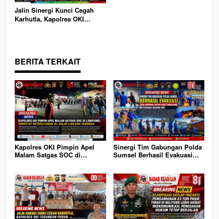
Jalin Sinergi Kunci Cegah
Karhutla, Kapolres OKI
Tekankan Peran Seluruh
Elemen Masyarakat
BERITA TERKAIT
Sinergi Tim Gabungan Polda
Kapolres OKI Pimpin Apel
Sumsel Berhasil Evakuasi
Malam Satgas SOC di
Dua Korban Jatuh dari
Lempuing: Perketat Patroli
Tongkang di Sungai Baung
Cegah 3C, Balap Liar dan
OKI
Tawuran