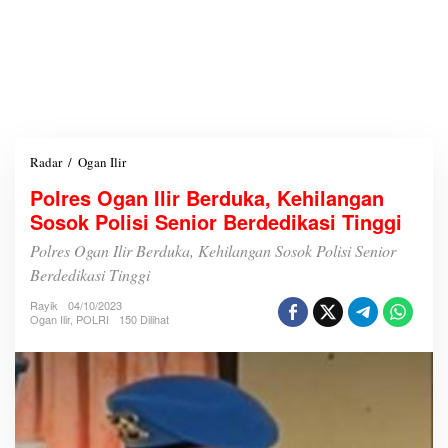
Radar
/
Ogan Ilir
P
o
Polres Ogan Ilir Berduka, Kehilangan
l
Sosok Polisi Senior Berdedikasi Tinggi
r
e
Polres Ogan Ilir Berduka, Kehilangan Sosok Polisi Senior
s
O
Berdedikasi Tinggi
g
Rayik
04/10/2023
a
Ogan Ilir
,
POLRI
150 Dilihat
n
I
l
i
r
B
e