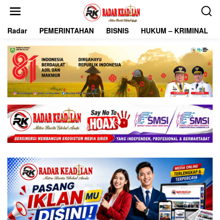
L
e
w
Radar
PEMERINTAHAN
BISNIS
HUKUM – KRIMINAL
a
t
i
k
e
k
o
n
t
e
n