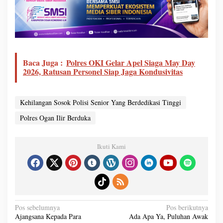
Baca Juga :
Polres OKI Gelar Apel Siaga May Day
2026, Ratusan Personel Siap Jaga Kondusivitas
Kehilangan Sosok Polisi Senior Yang Berdedikasi Tinggi
Polres Ogan Ilir Berduka
Ikuti Kami
N
Pos sebelumnya
Pos berikutnya
a
Ajangsana Kepada Para
Ada Apa Ya, Puluhan Awak
v