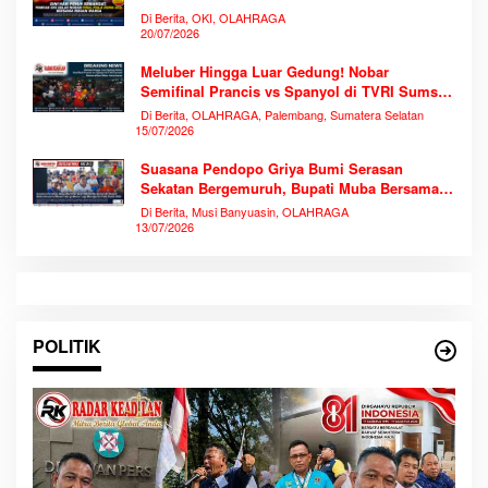
Warga
Di Berita, OKI, OLAHRAGA
20/07/2026
Meluber Hingga Luar Gedung! Nobar
Semifinal Prancis vs Spanyol di TVRI Sumsel
Memecahkan Rekor Antusiasme
Di Berita, OLAHRAGA, Palembang, Sumatera Selatan
15/07/2026
Suasana Pendopo Griya Bumi Serasan
Sekatan Bergemuruh, Bupati Muba Bersama
Ribuan Warga Nobar Laga Bersejarah Piala
Di Berita, Musi Banyuasin, OLAHRAGA
Dunia 2026
13/07/2026
POLITIK