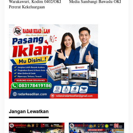
Warakawuri, Kodim 0402/OKI
Media Sambangi Bawaslu OKI
i
g
Pererat Kekeluargaan
a
s
i
p
o
s
Jangan Lewatkan