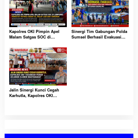
Sinergi Tim Gabungan Polda
Kapolres OKI Pimpin Apel
Sumsel Berhasil Evakuasi
Malam Satgas SOC di
Dua Korban Jatuh dari
Lempuing: Perketat Patroli
Tongkang di Sungai Baung
Cegah 3C, Balap Liar dan
OKI
Tawuran
Jalin Sinergi Kunci Cegah
Karhutla, Kapolres OKI
Tekankan Peran Seluruh
Elemen Masyarakat