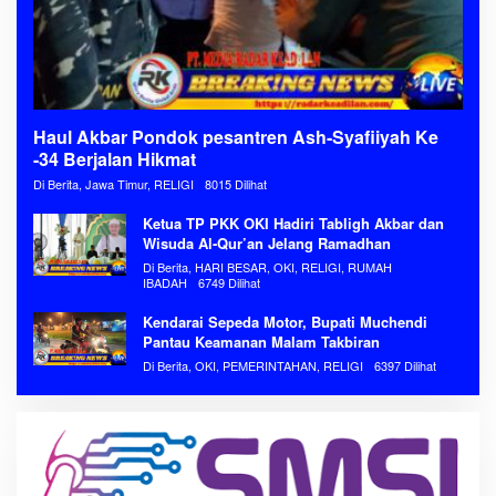
Haul Akbar Pondok pesantren Ash-Syafiiyah Ke
-34 Berjalan Hikmat
Di Berita, Jawa Timur, RELIGI
8015 Dilihat
Ketua TP PKK OKI Hadiri Tabligh Akbar dan
Wisuda Al-Qur’an Jelang Ramadhan
Di Berita, HARI BESAR, OKI, RELIGI, RUMAH
IBADAH
6749 Dilihat
Kendarai Sepeda Motor, Bupati Muchendi
Pantau Keamanan Malam Takbiran
Di Berita, OKI, PEMERINTAHAN, RELIGI
6397 Dilihat