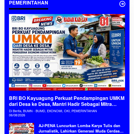
PEMERINTAHAN
BRI BO Kayuagung Perkuat Pendampingan UMKM
dari Desa ke Desa, Mantri Hadir Sebagai Mitra
Penggerak Ekonomi Kerakyatan
Di Berita, BUMN - BUMD, EKONOMI, OKI, PEMERINTAHAN
06/08/2026
AJ-PENA Luncurkan Lomba Karya Tulis dan
Jurnalistik, Lahirkan Generasi Muda Cerdas