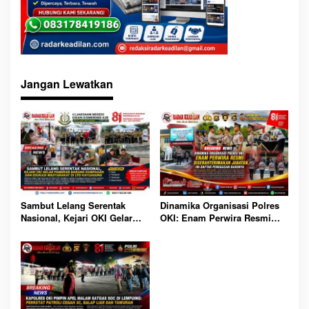
Jangan Lewatkan
Sambut Lelang Serentak
Dinamika Organisasi Polres
Nasional, Kejari OKI Gelar
OKI: Enam Perwira Resmi
Pameran Barang Rampasan
Diserahterimakan Jabatan, Ini
dan Edukasi Masyarakat di
Daftar Penugasan Barunya
CFD Kayuagung