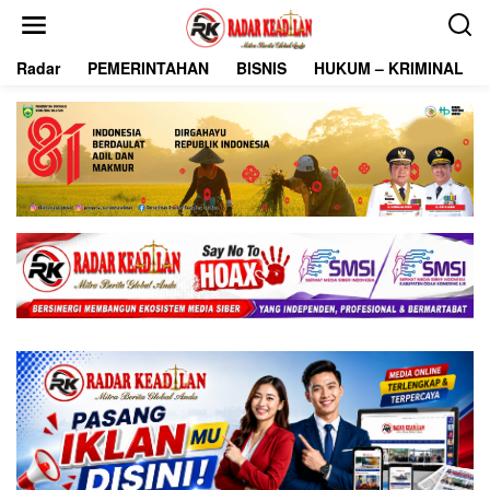
L
e
w
Radar
PEMERINTAHAN
BISNIS
HUKUM – KRIMINAL
a
t
i
k
e
k
o
n
t
e
n