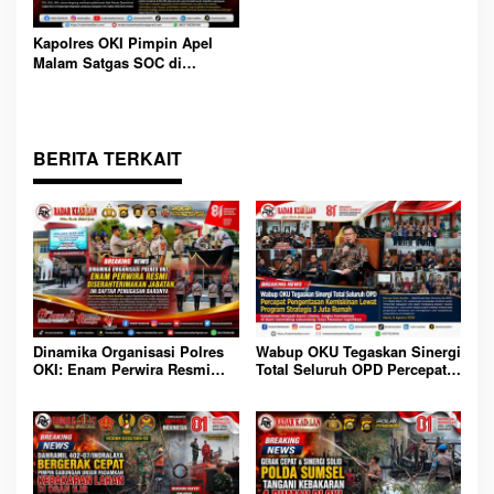
Kapolres OKI Pimpin Apel
Malam Satgas SOC di
Lempuing: Perketat Patroli
Cegah 3C, Balap Liar dan
Tawuran
BERITA TERKAIT
Dinamika Organisasi Polres
Wabup OKU Tegaskan Sinergi
OKI: Enam Perwira Resmi
Total Seluruh OPD Percepat
Diserahterimakan Jabatan, Ini
Pengentasan Kemiskinan
Daftar Penugasan Barunya
Lewat Program Strategis 3
Juta Rumah