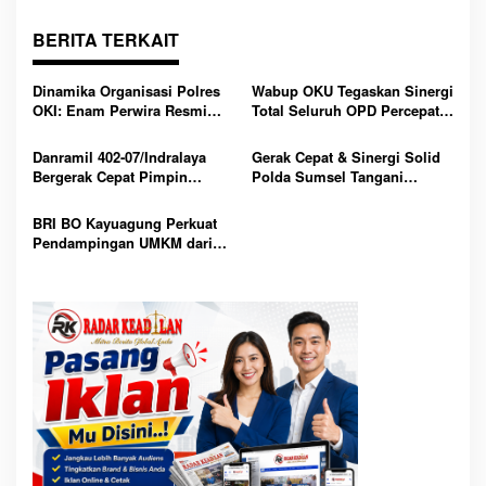
i
p
o
BERITA TERKAIT
s
Dinamika Organisasi Polres
Wabup OKU Tegaskan Sinergi
OKI: Enam Perwira Resmi
Total Seluruh OPD Percepat
Diserahterimakan Jabatan, Ini
Pengentasan Kemiskinan
Daftar Penugasan Barunya
Lewat Program Strategis 3
Danramil 402-07/Indralaya
Gerak Cepat & Sinergi Solid
Juta Rumah
Bergerak Cepat Pimpin
Polda Sumsel Tangani
Gabungan Unsur Padamkan
Kebakaran 4 Rumah di OKI,
Kebakaran Lahan di Ogan Ilir
Tanpa Korban Jiwa
BRI BO Kayuagung Perkuat
Pendampingan UMKM dari
Desa ke Desa, Mantri Hadir
Sebagai Mitra Penggerak
Ekonomi Kerakyatan