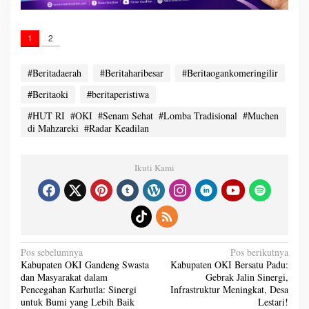
1
2
#Beritadaerah
#Beritaharibesar
#Beritaogankomeringilir
#Beritaoki
#beritaperistiwa
#HUT RI ​ #OKI ​ #Senam Sehat ​ #Lomba Tradisional ​ #Muchen
di Mahzareki ​ #Radar Keadilan
Ikuti Kami
N
Pos sebelumnya
Pos berikutnya
a
Kabupaten OKI Gandeng Swasta
Kabupaten OKI Bersatu Padu:
v
dan Masyarakat dalam
Gebrak Jalin Sinergi,
i
g
Pencegahan Karhutla: Sinergi
Infrastruktur Meningkat, Desa
a
untuk Bumi yang Lebih Baik
Lestari!
s