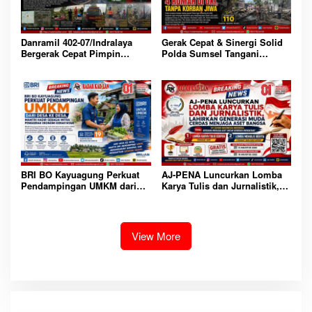
Danramil 402-07/Indralaya
Gerak Cepat & Sinergi Solid
Bergerak Cepat Pimpin
Polda Sumsel Tangani
Gabungan Unsur Padamkan
Kebakaran 4 Rumah di OKI,
Kebakaran Lahan di Ogan Ilir
Tanpa Korban Jiwa
BRI BO Kayuagung Perkuat
AJ-PENA Luncurkan Lomba
Pendampingan UMKM dari
Karya Tulis dan Jurnalistik,
Desa ke Desa, Mantri Hadir
Lahirkan Generasi Muda
Sebagai Mitra Penggerak
Cerdas Menjaga Aset Bangsa
Ekonomi Kerakyatan
View More