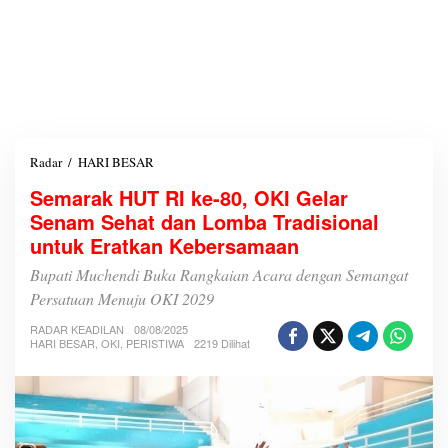
Radar
/
HARI BESAR
S
e
Semarak HUT RI ke-80, OKI Gelar
m
Senam Sehat dan Lomba Tradisional
a
r
untuk Eratkan Kebersamaan
a
k
Bupati Muchendi Buka Rangkaian Acara dengan Semangat
H
Persatuan Menuju OKI 2029
U
T
RADAR KEADILAN
08/08/2025
R
HARI BESAR
,
OKI
,
PERISTIWA
2219 Dilihat
I
k
e
-
8