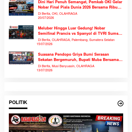
Dini Hari Penuh Semangat, Pemkab OKI Gelar
Nobar Final Piala Dunia 2026 Bersama Ribuan
Warga
Di Berita, OKI, OLAHRAGA
20/07/2026
Meluber Hingga Luar Gedung! Nobar
Semifinal Prancis vs Spanyol di TVRI Sumsel
Memecahkan Rekor Antusiasme
Di Berita, OLAHRAGA, Palembang, Sumatera Selatan
15/07/2026
Suasana Pendopo Griya Bumi Serasan
Sekatan Bergemuruh, Bupati Muba Bersama
Ribuan Warga Nobar Laga Bersejarah Piala
Di Berita, Musi Banyuasin, OLAHRAGA
Dunia 2026
13/07/2026
POLITIK