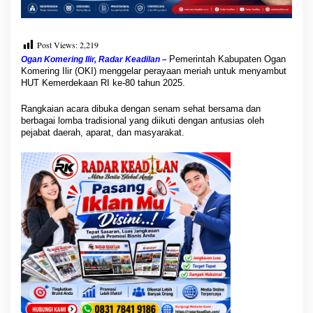
n
K
e
b
Post Views:
2,219
e
Pemerintah Kabupaten Ogan
Ogan Komering Ilir, Radar Keadilan –
r
Komering Ilir (OKI) menggelar perayaan meriah untuk menyambut
s
HUT Kemerdekaan RI ke-80 tahun 2025.
a
m
Rangkaian acara dibuka dengan senam sehat bersama dan
a
berbagai lomba tradisional yang diikuti dengan antusias oleh
a
pejabat daerah, aparat, dan masyarakat.
n