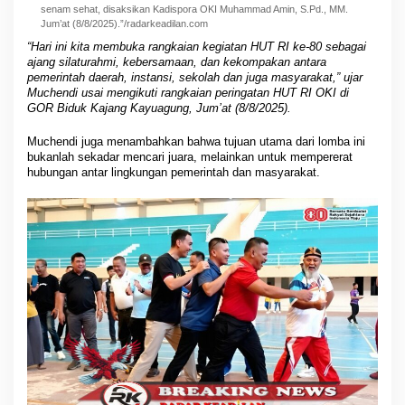
senam sehat, disaksikan Kadispora OKI Muhammad Amin, S.Pd., MM.
Jum’at (8/8/2025).”/radarkeadilan.com
“Hari ini kita membuka rangkaian kegiatan HUT RI ke-80 sebagai
ajang silaturahmi, kebersamaan, dan kekompakan antara
pemerintah daerah, instansi, sekolah dan juga masyarakat,” ujar
Muchendi usai mengikuti rangkaian peringatan HUT RI OKI di
GOR Biduk Kajang Kayuagung, Jum’at (8/8/2025).
Muchendi juga menambahkan bahwa tujuan utama dari lomba ini
bukanlah sekadar mencari juara, melainkan untuk mempererat
hubungan antar lingkungan pemerintah dan masyarakat.