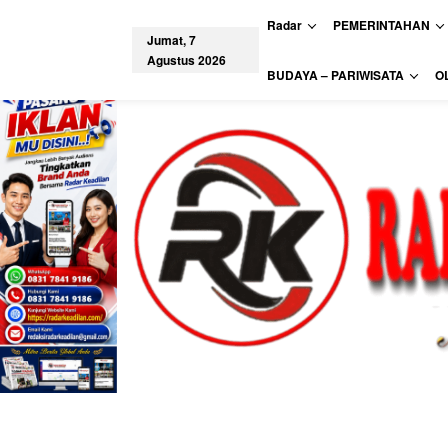
L
Radar
PEMERINTAHAN
e
Jumat, 7
w
Agustus 2026
a
tutup
BUDAYA – PARIWISATA
O
t
i
k
e
k
o
n
t
e
n