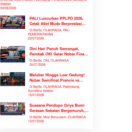
Selatan
04/08/2026
PALI Luncurkan PPLPD 2026,
Cetak Atlet Muda Berprestasi
Tanpa Mengorbankan
Di Berita, OLAHRAGA, PALI,
Pendidikan
PEMERINTAHAN
23/07/2026
Dini Hari Penuh Semangat,
Pemkab OKI Gelar Nobar Final
Piala Dunia 2026 Bersama
Di Berita, OKI, OLAHRAGA
Ribuan Warga
20/07/2026
Meluber Hingga Luar Gedung!
Nobar Semifinal Prancis vs
Spanyol di TVRI Sumsel
Di Berita, OLAHRAGA, Palembang,
Memecahkan Rekor Antusiasme
Sumatera Selatan
15/07/2026
Suasana Pendopo Griya Bumi
Serasan Sekatan Bergemuruh,
Bupati Muba Bersama Ribuan
Di Berita, Musi Banyuasin, OLAHRAGA
Warga Nobar Laga Bersejarah
13/07/2026
Piala Dunia 2026