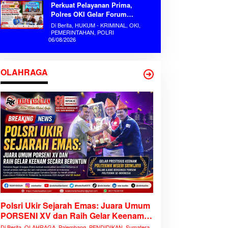
Perkuat Pelayanan Prima,
Polres OKI Gelar Forum
Konsultasi Publik Mandiri Serap
Di Berita, HUKUM - KRIMINAL, OKI,
Aspirasi Masyarakat
PEMERINTAHAN, POLRI
06/08/2026
OLAHRAGA
Polsri Ukir Sejarah Emas: Juara Umum
PORSENI XV dan Raih Gelar Keenam
Secara Beruntun
Di Berita, OLAHRAGA, Palembang, PENDIDIKAN, Sumatera