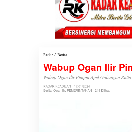
Radar
/
Berita
W
a
Wabup Ogan Ilir P
b
u
p
Wabup Ogan Ilir Pimpin Apel Gabungan Rutin
O
RADAR KEADILAN
g
17/01/2024
Berita
,
Ogan Ilir
,
PEMERINTAHAN
249 Dilihat
a
n
I
l
i
r
P
i