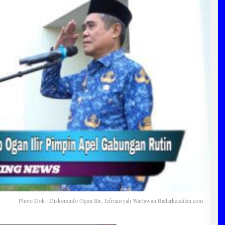
Photo Dok : Diskominfo Ogan Ilir, Jefriansyah Wartawan Radarkeadilan.com