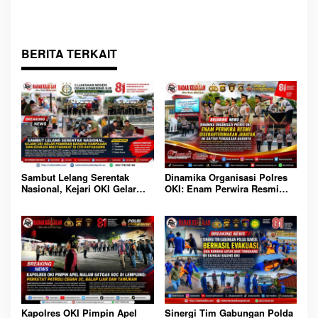
Lempuing: Perketat Patroli
Cegah 3C, Balap Liar dan
Tawuran
BERITA TERKAIT
Sambut Lelang Serentak
Dinamika Organisasi Polres
Nasional, Kejari OKI Gelar
OKI: Enam Perwira Resmi
Pameran Barang Rampasan
Diserahterimakan Jabatan, Ini
dan Edukasi Masyarakat di
Daftar Penugasan Barunya
CFD Kayuagung
Sinergi Tim Gabungan Polda
Kapolres OKI Pimpin Apel