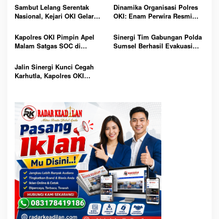
Sambut Lelang Serentak
Dinamika Organisasi Polres
Nasional, Kejari OKI Gelar
OKI: Enam Perwira Resmi
Pameran Barang Rampasan
Diserahterimakan Jabatan, Ini
dan Edukasi Masyarakat di
Daftar Penugasan Barunya
Kapolres OKI Pimpin Apel
Sinergi Tim Gabungan Polda
CFD Kayuagung
Malam Satgas SOC di
Sumsel Berhasil Evakuasi
Lempuing: Perketat Patroli
Dua Korban Jatuh dari
Cegah 3C, Balap Liar dan
Tongkang di Sungai Baung
Jalin Sinergi Kunci Cegah
Tawuran
OKI
Karhutla, Kapolres OKI
Tekankan Peran Seluruh
Elemen Masyarakat