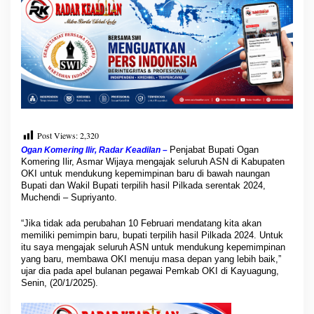
a
m
B
u
p
a
t
i
T
e
r
Post Views:
2,320
p
Penjabat Bupati Ogan
Ogan Komering Ilir, Radar Keadilan –
i
Komering Ilir, Asmar Wijaya mengajak seluruh ASN di Kabupaten
l
OKI untuk mendukung kepemimpinan baru di bawah naungan
i
Bupati dan Wakil Bupati terpilih hasil Pilkada serentak 2024,
h
Muchendi – Supriyanto.
M
u
“Jika tidak ada perubahan 10 Februari mendatang kita akan
c
memiliki pemimpin baru, bupati terpilih hasil Pilkada 2024. Untuk
h
itu saya mengajak seluruh ASN untuk mendukung kepemimpinan
e
yang baru, membawa OKI menuju masa depan yang lebih baik,”
n
ujar dia pada apel bulanan pegawai Pemkab OKI di Kayuagung,
d
Senin, (20/1/2025).
i
-