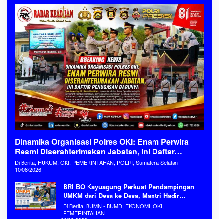
Dinamika Organisasi Polres OKI: Enam Perwira
Resmi Diserahterimakan Jabatan, Ini Daftar
Penugasan Barunya
Di Berita, HUKUM, OKI, PEMERINTAHAN, POLRI, Sumatera Selatan
10/08/2026
BRI BO Kayuagung Perkuat Pendampingan
UMKM dari Desa ke Desa, Mantri Hadir
Sebagai Mitra Penggerak Ekonomi Kerakyatan
Di Berita, BUMN - BUMD, EKONOMI, OKI,
PEMERINTAHAN