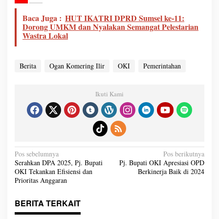
Baca Juga :
HUT IKATRI DPRD Sumsel ke-11:
Dorong UMKM dan Nyalakan Semangat Pelestarian
Wastra Lokal
Berita
Ogan Komering Ilir
OKI
Pemerintahan
Ikuti Kami
N
Pos sebelumnya
Pos berikutnya
a
Serahkan DPA 2025, Pj. Bupati
Pj. Bupati OKI Apresiasi OPD
v
OKI Tekankan Efisiensi dan
Berkinerja Baik di 2024
i
g
Prioritas Anggaran
a
s
i
BERITA TERKAIT
p
o
s