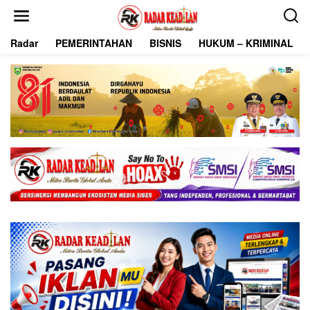
L
e
w
Radar
PEMERINTAHAN
BISNIS
HUKUM – KRIMINAL
a
t
i
k
e
k
o
n
t
e
n