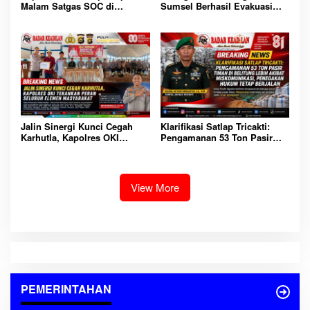
Sumsel Berhasil Evakuasi
Malam Satgas SOC di
Dua Korban Jatuh dari
Lempuing: Perketat Patroli
Tongkang di Sungai Baung
Cegah 3C, Balap Liar dan
OKI
Tawuran
Jalin Sinergi Kunci Cegah
Klarifikasi Satlap Tricakti:
Karhutla, Kapolres OKI
Pengamanan 53 Ton Pasir
Tekankan Peran Seluruh
Timah di Belitung Lebih
Elemen Masyarakat
Akibat Miskomunikasi,
Penegakan Hukum Tetap
Berjalan
View More
PEMERINTAHAN