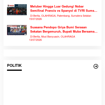
Meluber Hingga Luar Gedung! Nobar
Semifinal Prancis vs Spanyol di TVRI Sumsel
Memecahkan Rekor Antusiasme
Di Berita, OLAHRAGA, Palembang, Sumatera Selatan
15/07/2026
Suasana Pendopo Griya Bumi Serasan
Sekatan Bergemuruh, Bupati Muba Bersama
Ribuan Warga Nobar Laga Bersejarah Piala
Di Berita, Musi Banyuasin, OLAHRAGA
Dunia 2026
13/07/2026
POLITIK