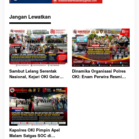
Jangan Lewatkan
Sambut Lelang Serentak
Dinamika Organisasi Polres
Nasional, Kejari OKI Gelar
OKI: Enam Perwira Resmi
Pameran Barang Rampasan
Diserahterimakan Jabatan, Ini
dan Edukasi Masyarakat di
Daftar Penugasan Barunya
CFD Kayuagung
Kapolres OKI Pimpin Apel
Malam Satgas SOC di