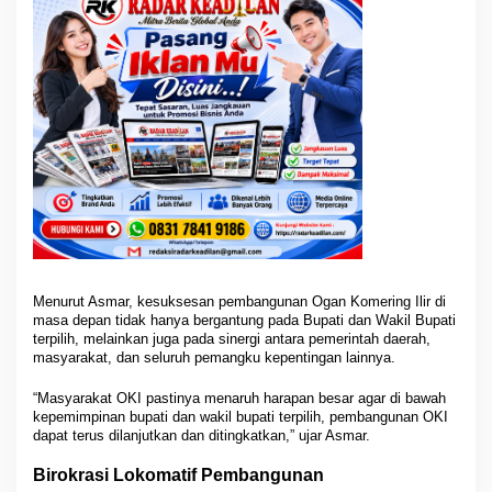
S
u
p
r
i
y
a
n
t
o
Menurut Asmar, kesuksesan pembangunan Ogan Komering Ilir di
masa depan tidak hanya bergantung pada Bupati dan Wakil Bupati
terpilih, melainkan juga pada sinergi antara pemerintah daerah,
masyarakat, dan seluruh pemangku kepentingan lainnya.
“Masyarakat OKI pastinya menaruh harapan besar agar di bawah
kepemimpinan bupati dan wakil bupati terpilih, pembangunan OKI
dapat terus dilanjutkan dan ditingkatkan,” ujar Asmar.
Birokrasi Lokomatif Pembangunan