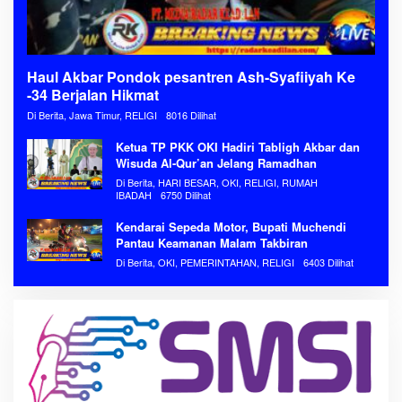
Haul Akbar Pondok pesantren Ash-Syafiiyah Ke
-34 Berjalan Hikmat
Di Berita, Jawa Timur, RELIGI
8016 Dilihat
Ketua TP PKK OKI Hadiri Tabligh Akbar dan
Wisuda Al-Qur’an Jelang Ramadhan
Di Berita, HARI BESAR, OKI, RELIGI, RUMAH
IBADAH
6750 Dilihat
Kendarai Sepeda Motor, Bupati Muchendi
Pantau Keamanan Malam Takbiran
Di Berita, OKI, PEMERINTAHAN, RELIGI
6403 Dilihat