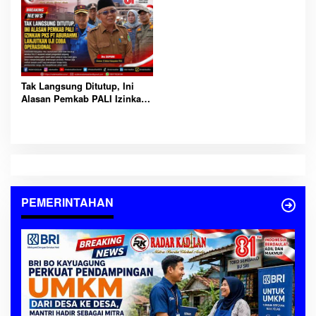
Ekonomi Kerakyatan
Pimpin Kejaksaan RI
Tak Langsung Ditutup, Ini
Alasan Pemkab PALI Izinkan
PKS PT Aburahmi Lanjutkan
Uji Coba Operasional
PEMERINTAHAN