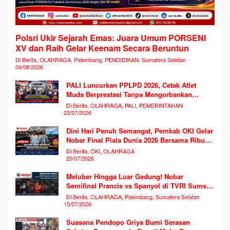
Polsri Ukir Sejarah Emas: Juara Umum PORSENI
XV dan Raih Gelar Keenam Secara Beruntun
Di Berita, OLAHRAGA, Palembang, PENDIDIKAN, Sumatera Selatan
04/08/2026
PALI Luncurkan PPLPD 2026, Cetak Atlet
Muda Berprestasi Tanpa Mengorbankan
Pendidikan
Di Berita, OLAHRAGA, PALI, PEMERINTAHAN
23/07/2026
Dini Hari Penuh Semangat, Pemkab OKI Gelar
Nobar Final Piala Dunia 2026 Bersama Ribuan
Warga
Di Berita, OKI, OLAHRAGA
20/07/2026
Meluber Hingga Luar Gedung! Nobar
Semifinal Prancis vs Spanyol di TVRI Sumsel
Memecahkan Rekor Antusiasme
Di Berita, OLAHRAGA, Palembang, Sumatera Selatan
15/07/2026
Suasana Pendopo Griya Bumi Serasan