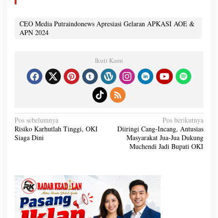
CEO Media Putraindonews Apresiasi Gelaran APKASI AOE &
APN 2024
Ikuti Kami
N
Pos sebelumnya
Pos berikutnya
a
Risiko Karhutlah Tinggi, OKI
Diiringi Cang-Incang, Antusias
v
Siaga Dini
Masyarakat Jua-Jua Dukung
i
g
Muchendi Jadi Bupati OKI
a
s
i
p
o
s