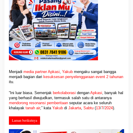
Menjadi
media partner Apkasi
,
Yakub
mengaku sangat bangga
menjadi bagian dari
kesuksesan penyelenggaraan event
2 tahunan
itu.
“Ini luar biasa. Semenjak
berkolaborasi
dengan
Apkasi
, banyak hal
yang berhasil diwujudkan, termasuk salah satu di antaranya
mendorong resonansi
pemberitaan
seputar acara ke seluruh
khalayak
tanah air
,” kata
Yakub
di
Jakarta
,
Sabtu
(
13
/
7
/
2024
).
Laman berikutnya