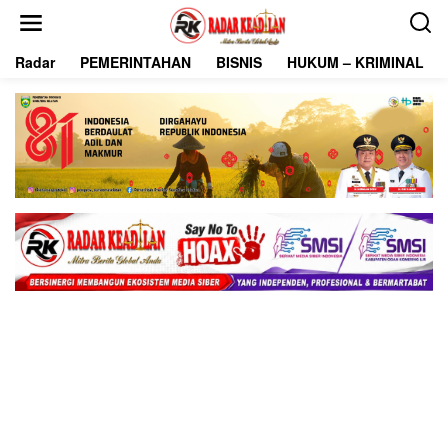
L
e
w
Radar
PEMERINTAHAN
BISNIS
HUKUM – KRIMINAL
a
t
i
k
e
k
o
n
t
e
n