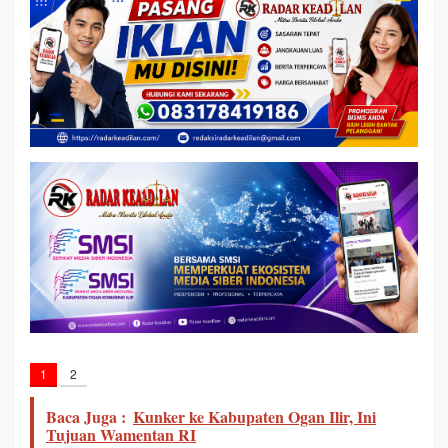
1
2
Baca Juga :
Kunker ke Kabupaten Ogan Ilir, Ini
Tujuan Wamentan RI