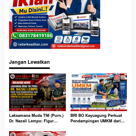
Jangan Lewatkan
BRI BO Kayuagung Perkuat
Laksamana Muda TNI (Purn.)
Pendampingan UMKM dari
Dr. Nazali Lempo: Figur
Desa ke Desa, Mantri Hadir
Tegas Berintegritas yang
Sebagai Mitra Penggerak
Layak Dipertimbangkan