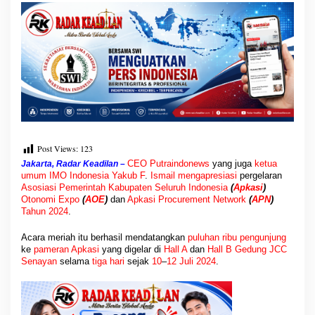
S
I
A
O
E
&
A
P
N
2
0
2
Post Views:
123
4
CEO Putraindonews
yang juga
ketua
Jakarta, Radar Keadilan –
umum IMO Indonesia
Yakub F
.
Ismail mengapresiasi
pergelaran
Asosiasi
Pemerintah Kabupaten Seluruh Indonesia
(
Apkasi
)
Otonomi Expo
(
AOE
)
dan
Apkasi Procurement Network
(
APN
)
Tahun 2024
.
Acara meriah itu berhasil mendatangkan
puluhan ribu pengunjung
ke
pameran
Apkasi
yang digelar di
Hall A
dan
Hall B
Gedung JCC
Senayan
selama
tiga hari
sejak
10
–
12 Juli 2024
.