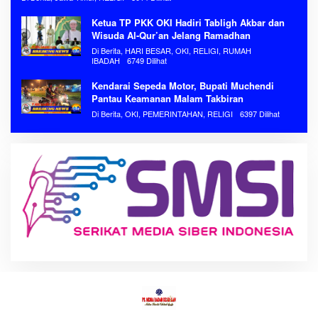
Ketua TP PKK OKI Hadiri Tabligh Akbar dan
Wisuda Al-Qur’an Jelang Ramadhan
Di Berita, HARI BESAR, OKI, RELIGI, RUMAH
IBADAH
6749 Dilihat
Kendarai Sepeda Motor, Bupati Muchendi
Pantau Keamanan Malam Takbiran
Di Berita, OKI, PEMERINTAHAN, RELIGI
6397 Dilihat