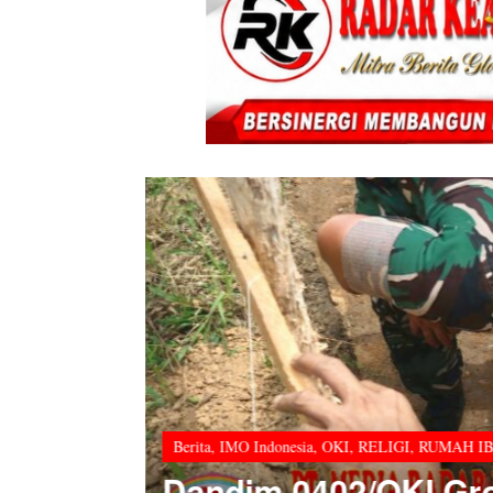
Berita
,
IMO Indonesia
,
OKI
,
RELIGI
,
RUMAH I
0402/OKI
Dandim 0402/OKI Gro