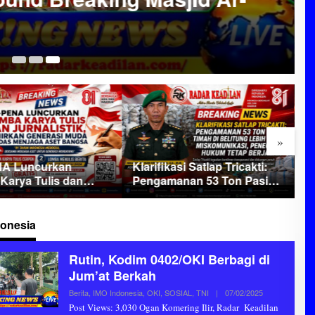
07
»
A Luncurkan
D
Klarifikasi Satlap Tricakti:
Karya Tulis dan
B
Pengamanan 53 Ton Pasir
stik, Lahirkan
G
Timah di Belitung Lebih
si Muda Cerdas
P
Akibat Miskomunikasi,
a Aset Bangsa
L
Penegakan Hukum Tetap
donesia
Berjalan
Rutin, Kodim 0402/OKI Berbagi di
Jum’at Berkah
Berita
,
IMO Indonesia
,
OKI
,
SOSIAL
,
TNI
|
07/02/2025
O
L
Post Views: 3,030 Ogan Komering Ilir, Radar Keadilan
E