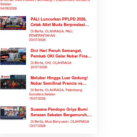
Selatan
04/08/2026
PALI Luncurkan PPLPD 2026,
Cetak Atlet Muda Berprestasi
Tanpa Mengorbankan
Di Berita, OLAHRAGA, PALI,
Pendidikan
PEMERINTAHAN
23/07/2026
Dini Hari Penuh Semangat,
Pemkab OKI Gelar Nobar Final
Piala Dunia 2026 Bersama
Di Berita, OKI, OLAHRAGA
Ribuan Warga
20/07/2026
Meluber Hingga Luar Gedung!
Nobar Semifinal Prancis vs
Spanyol di TVRI Sumsel
Di Berita, OLAHRAGA, Palembang,
Memecahkan Rekor Antusiasme
Sumatera Selatan
15/07/2026
Suasana Pendopo Griya Bumi
Serasan Sekatan Bergemuruh,
Bupati Muba Bersama Ribuan
Di Berita, Musi Banyuasin, OLAHRAGA
Warga Nobar Laga Bersejarah
13/07/2026
Piala Dunia 2026