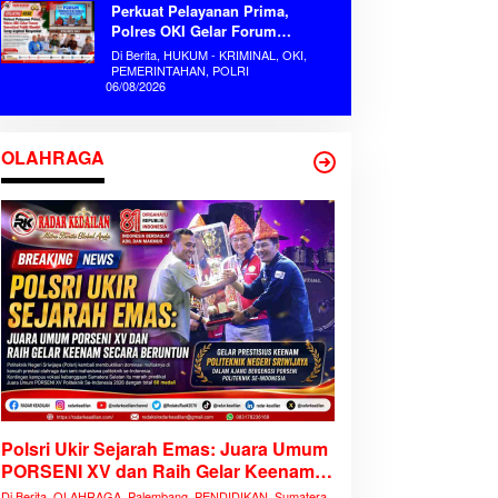
Perkuat Pelayanan Prima,
Polres OKI Gelar Forum
Konsultasi Publik Mandiri Serap
Di Berita, HUKUM - KRIMINAL, OKI,
Aspirasi Masyarakat
PEMERINTAHAN, POLRI
06/08/2026
OLAHRAGA
Polsri Ukir Sejarah Emas: Juara Umum
PORSENI XV dan Raih Gelar Keenam
Secara Beruntun
Di Berita, OLAHRAGA, Palembang, PENDIDIKAN, Sumatera