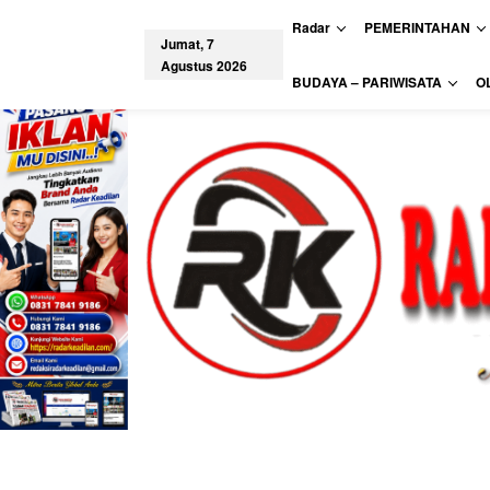
L
Radar
PEMERINTAHAN
e
Jumat, 7
w
Agustus 2026
a
tutup
BUDAYA – PARIWISATA
O
t
i
k
e
k
o
n
t
e
n