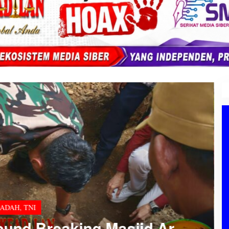
BADAH
,
TNI
und Breaking Masjid Ar-