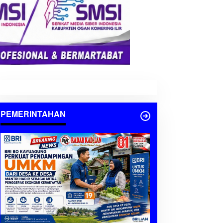
PEMERINTAHAN
Berita
,
IMO Indonesia
,
OKI
,
SOSIAL
,
TNI