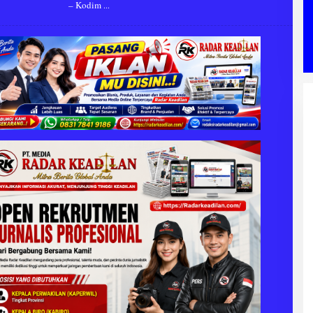
– Kodim
H
R
A
D
A
R
K
E
A
D
I
L
A
N