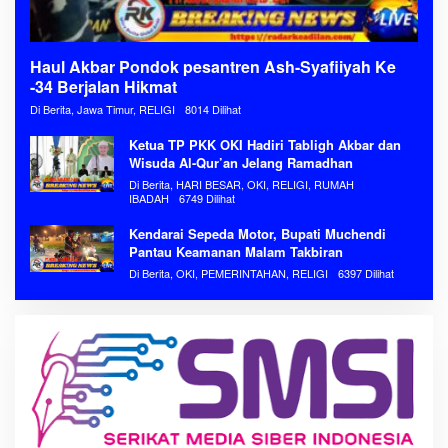
Haul Akbar Pondok pesantren Ash-Syafiiyah Ke
-34 Berjalan Hikmat
Di Berita, Jawa Timur, RELIGI
8014 Dilihat
Ketua TP PKK OKI Hadiri Tabligh Akbar dan
Wisuda Al-Qur’an Jelang Ramadhan
Di Berita, HARI BESAR, OKI, RELIGI, RUMAH
IBADAH
6749 Dilihat
Kendarai Sepeda Motor, Bupati Muchendi
Pantau Keamanan Malam Takbiran
Di Berita, OKI, PEMERINTAHAN, RELIGI
6397 Dilihat