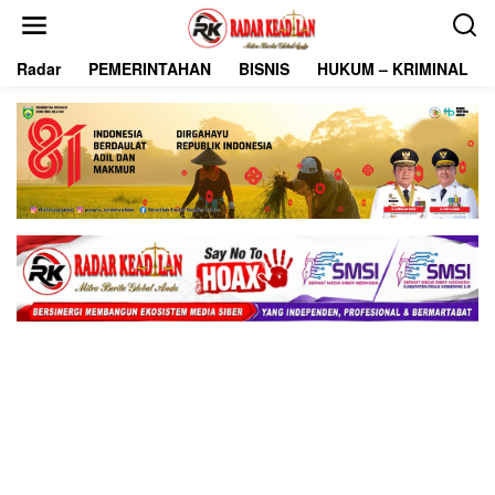
L
e
w
Radar
PEMERINTAHAN
BISNIS
HUKUM – KRIMINAL
a
t
i
k
e
k
o
n
t
e
n