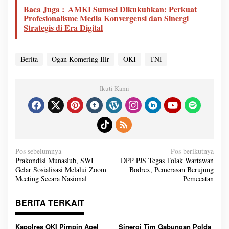
Baca Juga :
AMKI Sumsel Dikukuhkan: Perkuat
Profesionalisme Media Konvergensi dan Sinergi
Strategis di Era Digital
Berita
Ogan Komering Ilir
OKI
TNI
Ikuti Kami
N
Pos sebelumnya
Pos berikutnya
a
Prakondisi Munaslub, SWI
DPP PJS Tegas Tolak Wartawan
v
Gelar Sosialisasi Melalui Zoom
Bodrex, Pemerasan Berujung
i
g
Meeting Secara Nasional
Pemecatan
a
s
i
BERITA TERKAIT
p
o
s
Kapolres OKI Pimpin Apel
Sinergi Tim Gabungan Polda