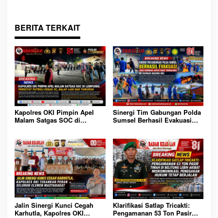
Elemen Masyarakat
BERITA TERKAIT
Sinergi Tim Gabungan Polda
Kapolres OKI Pimpin Apel
Sumsel Berhasil Evakuasi
Malam Satgas SOC di
Dua Korban Jatuh dari
Lempuing: Perketat Patroli
Tongkang di Sungai Baung
Cegah 3C, Balap Liar dan
OKI
Tawuran
Jalin Sinergi Kunci Cegah
Klarifikasi Satlap Tricakti:
Karhutla, Kapolres OKI
Pengamanan 53 Ton Pasir