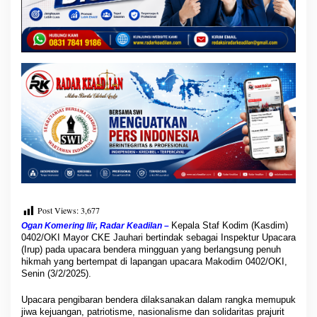
A
j
a
k
T
e
r
u
s
B
e
r
b
u
a
t
B
Post Views:
3,677
a
Kepala Staf Kodim (Kasdim)
Ogan Komering Ilir, Radar Keadilan –
i
0402/OKI Mayor CKE Jauhari bertindak sebagai Inspektur Upacara
k
(Irup) pada upacara bendera mingguan yang berlangsung penuh
hikmah yang bertempat di lapangan upacara Makodim 0402/OKI,
Senin (3/2/2025).
Upacara pengibaran bendera dilaksanakan dalam rangka memupuk
jiwa kejuangan, patriotisme, nasionalisme dan solidaritas prajurit