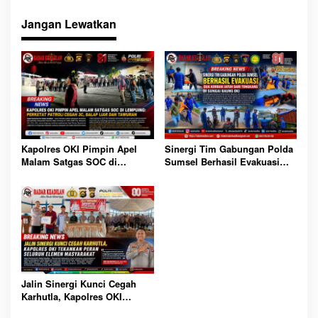
Jangan Lewatkan
Sinergi Tim Gabungan Polda
Kapolres OKI Pimpin Apel
Sumsel Berhasil Evakuasi
Malam Satgas SOC di
Dua Korban Jatuh dari
Lempuing: Perketat Patroli
Tongkang di Sungai Baung
Cegah 3C, Balap Liar dan
OKI
Tawuran
Jalin Sinergi Kunci Cegah
Karhutla, Kapolres OKI
Tekankan Peran Seluruh