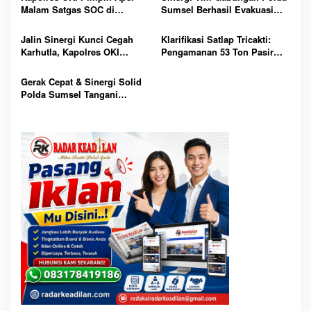
Malam Satgas SOC di
Sumsel Berhasil Evakuasi
Lempuing: Perketat Patroli
Dua Korban Jatuh dari
Cegah 3C, Balap Liar dan
Tongkang di Sungai Baung
Jalin Sinergi Kunci Cegah
Klarifikasi Satlap Tricakti:
Tawuran
OKI
Karhutla, Kapolres OKI
Pengamanan 53 Ton Pasir
Tekankan Peran Seluruh
Timah di Belitung Lebih
Elemen Masyarakat
Akibat Miskomunikasi,
Gerak Cepat & Sinergi Solid
Penegakan Hukum Tetap
Polda Sumsel Tangani
Berjalan
Kebakaran 4 Rumah di OKI,
Tanpa Korban Jiwa