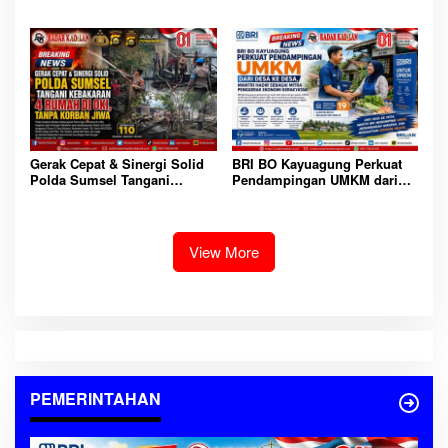
Tekankan Peran Seluruh
Timah di Belitung Lebih
Elemen Masyarakat
Akibat Miskomunikasi,
Penegakan Hukum Tetap
Berjalan
Gerak Cepat & Sinergi Solid
BRI BO Kayuagung Perkuat
Polda Sumsel Tangani
Pendampingan UMKM dari
Kebakaran 4 Rumah di OKI,
Desa ke Desa, Mantri Hadir
Tanpa Korban Jiwa
Sebagai Mitra Penggerak
Ekonomi Kerakyatan
View More
PEMERINTAHAN