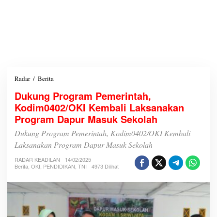
Radar
/
Berita
D
u
Dukung Program Pemerintah,
k
Kodim0402/OKI Kembali Laksanakan
u
n
Program Dapur Masuk Sekolah
g
P
Dukung Program Pemerintah, Kodim0402/OKI Kembali
r
Laksanakan Program Dapur Masuk Sekolah
o
g
RADAR KEADILAN
14/02/2025
r
Berita
,
OKI
,
PENDIDIKAN
,
TNI
4973 Dilihat
a
m
P
e
m