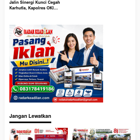
Jalin Sinergi Kunci Cegah
Tawuran
OKI
Karhutla, Kapolres OKI
Tekankan Peran Seluruh
Elemen Masyarakat
Jangan Lewatkan