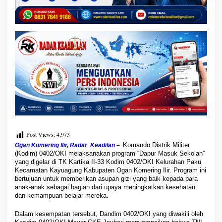
a
l
i
L
a
k
s
a
n
a
k
a
n
P
r
Post Views:
4,973
o
g
Komando Distrik Militer
Ogan Komering Ilir, Radar Keadilan –
r
(Kodim) 0402/OKI melaksanakan program “Dapur Masuk Sekolah”
yang digelar di TK Kartika II-33 Kodim 0402/OKI Kelurahan Paku
a
Kecamatan Kayuagung Kabupaten Ogan Komering Ilir. Program ini
m
bertujuan untuk memberikan asupan gizi yang baik kepada para
D
anak-anak sebagai bagian dari upaya meningkatkan kesehatan
a
dan kemampuan belajar mereka.
p
u
Dalam kesempatan tersebut, Dandim 0402/OKI yang diwakili oleh
r