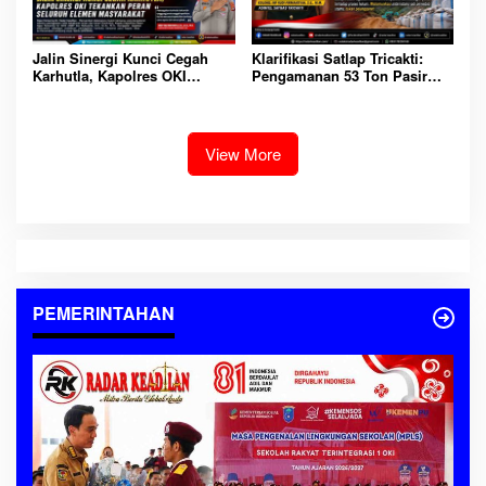
Jalin Sinergi Kunci Cegah
Klarifikasi Satlap Tricakti:
Karhutla, Kapolres OKI
Pengamanan 53 Ton Pasir
Tekankan Peran Seluruh
Timah di Belitung Lebih
Elemen Masyarakat
Akibat Miskomunikasi,
Penegakan Hukum Tetap
Berjalan
View More
PEMERINTAHAN