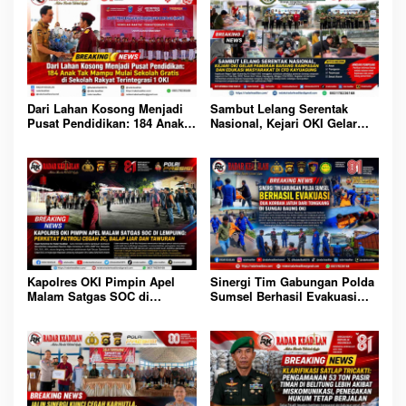
Sambut Lelang Serentak
Dari Lahan Kosong Menjadi
Nasional, Kejari OKI Gelar
Pusat Pendidikan: 184 Anak
Pameran Barang Rampasan
Tak Mampu Mulai Sekolah
dan Edukasi Masyarakat di
Gratis di Sekolah Rakyat
CFD Kayuagung
Terintegrasi 1 OKI
Sinergi Tim Gabungan Polda
Kapolres OKI Pimpin Apel
Sumsel Berhasil Evakuasi
Malam Satgas SOC di
Dua Korban Jatuh dari
Lempuing: Perketat Patroli
Tongkang di Sungai Baung
Cegah 3C, Balap Liar dan
OKI
Tawuran