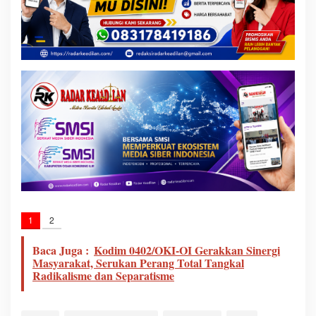
1
2
Baca Juga :
Kodim 0402/OKI-OI Gerakkan Sinergi
Masyarakat, Serukan Perang Total Tangkal
Radikalisme dan Separatisme