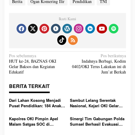
Berita
Ogan Komering Ilir
Pendidikan
TNI
Ikuti Kami
N
Pos sebelumnya
Pos berikutnya
a
HUT ke-24, BAZNAS OKI
Indahnya Berbagi, Kodim
v
Gelar Baksos dan Kegiatan
0402/OKI Terus Lakukan ini di
i
g
Edukatif
Jum’at Berkah
a
s
i
BERITA TERKAIT
p
o
s
Dari Lahan Kosong Menjadi
Sambut Lelang Serentak
Pusat Pendidikan: 184 Anak
Nasional, Kejari OKI Gelar
Tak Mampu Mulai Sekolah
Pameran Barang Rampasan
Gratis di Sekolah Rakyat
dan Edukasi Masyarakat di
Kapolres OKI Pimpin Apel
Sinergi Tim Gabungan Polda
Terintegrasi 1 OKI
CFD Kayuagung
Malam Satgas SOC di
Sumsel Berhasil Evakuasi
Lempuing: Perketat Patroli
Dua Korban Jatuh dari
Cegah 3C, Balap Liar dan
Tongkang di Sungai Baung