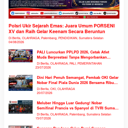
Polsri Ukir Sejarah Emas: Juara Umum PORSENI
XV dan Raih Gelar Keenam Secara Beruntun
Di Berita, OLAHRAGA, Palembang, PENDIDIKAN, Sumatera Selatan
04/08/2026
PALI Luncurkan PPLPD 2026, Cetak Atlet
Muda Berprestasi Tanpa Mengorbankan
Pendidikan
Di Berita, OLAHRAGA, PALI, PEMERINTAHAN
23/07/2026
Dini Hari Penuh Semangat, Pemkab OKI Gelar
Nobar Final Piala Dunia 2026 Bersama Ribuan
Warga
Di Berita, OKI, OLAHRAGA
20/07/2026
Meluber Hingga Luar Gedung! Nobar
Semifinal Prancis vs Spanyol di TVRI Sumsel
Memecahkan Rekor Antusiasme
Di Berita, OLAHRAGA, Palembang, Sumatera Selatan
15/07/2026