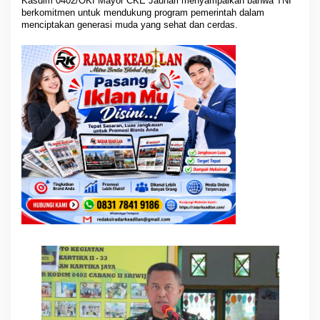
Kasdim 0402/OKI Mayor CKE Jauhari menyampaikan bahwa TNI
M
berkomitmen untuk mendukung program pemerintah dalam
a
menciptakan generasi muda yang sehat dan cerdas.
s
u
k
S
e
k
o
l
a
h