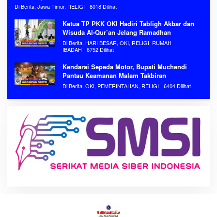
Di Berita, Jawa Timur, RELIGI
8018 Dilihat
Ketua TP PKK OKI Hadiri Tabligh Akbar dan
Wisuda Al-Qur’an Jelang Ramadhan
Di Berita, HARI BESAR, OKI, RELIGI, RUMAH
IBADAH
6752 Dilihat
Kendarai Sepeda Motor, Bupati Muchendi
Pantau Keamanan Malam Takbiran
Di Berita, OKI, PEMERINTAHAN, RELIGI
6404 Dilihat