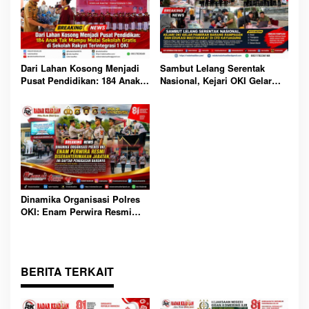
Sambut Lelang Serentak
Dari Lahan Kosong Menjadi
Nasional, Kejari OKI Gelar
Pusat Pendidikan: 184 Anak
Pameran Barang Rampasan
Tak Mampu Mulai Sekolah
dan Edukasi Masyarakat di
Gratis di Sekolah Rakyat
CFD Kayuagung
Terintegrasi 1 OKI
Dinamika Organisasi Polres
OKI: Enam Perwira Resmi
Diserahterimakan Jabatan, Ini
Daftar Penugasan Barunya
BERITA TERKAIT