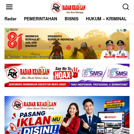
L
e
w
Radar
PEMERINTAHAN
BISNIS
HUKUM – KRIMINAL
a
t
i
k
e
k
o
n
t
e
n