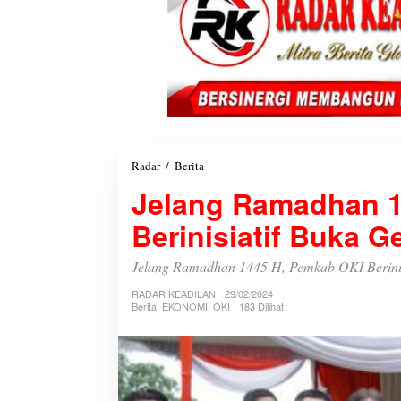
Radar
/
Berita
J
e
Jelang Ramadhan 1
l
a
Berinisiatif Buka 
n
g
R
Jelang Ramadhan 1445 H, Pemkab OKI Berini
a
RADAR KEADILAN
m
29/02/2024
Berita
,
EKONOMI
,
OKI
183 Dilihat
a
d
h
a
n
1