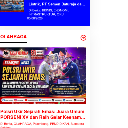
Listrik, PT Semen Baturaja dan
PLN Baturaja Gelar Rapat
Di Berita, BISNIS, EKONOMI,
Koordinasi Strategis Dukung
INFRASTRUKTUR, OKU
05/08/2026
Ekspansi Industri
OLAHRAGA
Polsri Ukir Sejarah Emas: Juara Umum
PORSENI XV dan Raih Gelar Keenam
Secara Beruntun
Di Berita, OLAHRAGA, Palembang, PENDIDIKAN, Sumatera
Selatan