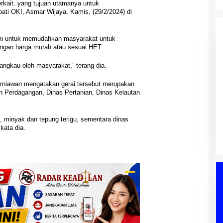
rkait. yang tujuan utamanya untuk
pati OKI, Asmar Wijaya, Kamis, (29/2/2024) di
ni untuk memudahkan masyarakat untuk
ngan harga murah atau sesuai HET.
jangkau oleh masyarakat,” terang dia.
rniawan mengatakan gerai tersebut merupakan
an Perdagangan, Dinas Pertanian, Dinas Kelautan
PWI Sumsel
Hasil Reses III DPRD Muba
Keputusan 
Disampaikan ke Paripurna,
Ditunjuk P
Aspirasi Masyarakat Siap Jadi
Di Berita, OKU S
 minyak dan tepung terigu, sementara dinas
Di Berita, DPRD, Musi Banyuasin, PEMERINTAHAN,
Siapkan Ko
PERS, PWI, Sumat
Acuan Pembangunan Daerah
POLITIK, Sumatera Selatan
|
04/08/2026
kata dia.