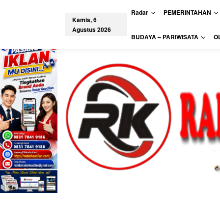
L
Radar
PEMERINTAHAN
e
Kamis, 6
w
Agustus 2026
a
tutup
BUDAYA – PARIWISATA
O
t
i
k
e
k
o
n
t
e
n