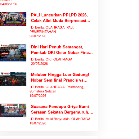
04/08/2026
PALI Luncurkan PPLPD 2026,
Cetak Atlet Muda Berprestasi
Tanpa Mengorbankan
Di Berita, OLAHRAGA, PALI,
Pendidikan
PEMERINTAHAN
23/07/2026
Dini Hari Penuh Semangat,
Pemkab OKI Gelar Nobar Final
Piala Dunia 2026 Bersama
Di Berita, OKI, OLAHRAGA
Ribuan Warga
20/07/2026
Meluber Hingga Luar Gedung!
Nobar Semifinal Prancis vs
Spanyol di TVRI Sumsel
Di Berita, OLAHRAGA, Palembang,
Memecahkan Rekor Antusiasme
Sumatera Selatan
15/07/2026
Suasana Pendopo Griya Bumi
Serasan Sekatan Bergemuruh,
Bupati Muba Bersama Ribuan
Di Berita, Musi Banyuasin, OLAHRAGA
Warga Nobar Laga Bersejarah
13/07/2026
Piala Dunia 2026